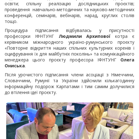
освіти; спільну реалізацію дослідницьких проєктів;
проведення навчально-методичних та науково-методичних
конференцій, семінарів, вебінарів, нарад, круглих столів
тощо.
Процедура підписання відбувалась у присутності
професорки ІФНТУНГ
Людмили Архипової
котра є
керівником міжнародного україно-румунського проєкту
«Повторне відкриття наших спільних культурних коренів і
оцифрування їх для майбутніх поколінь» та комунікаційного
менеджера цього проєкту професора ІФНТУНГ
Олега
Ониська
.
Після урочистого підписання члени асоціації з Німеччини,
Словаччини, Румунії та України здійснили кількагодинну
інформаційну подорож Карпатами і тим самим долучилися
до втілення ідеї проєкту.