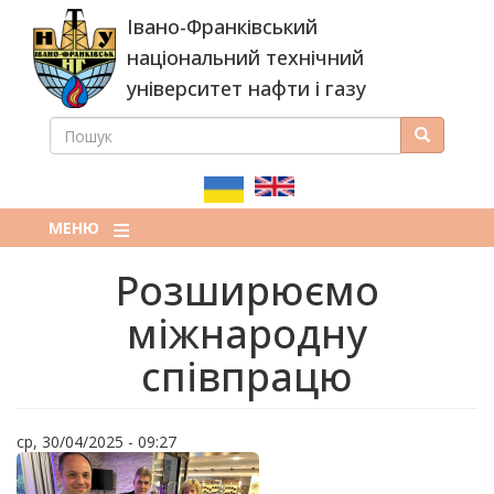
Перейти
Івано-Франківський
до
основного
національний технічний
вмісту
університет нафти і газу
ПОШУК
Пошук
ПОШУКОВА
ФОРМА
МЕНЮ
Розширюємо
міжнародну
співпрацю
ср, 30/04/2025 - 09:27