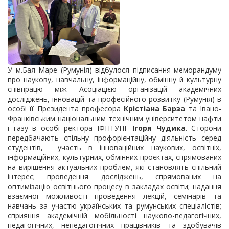
У м.Бая Маре (Румунія) відбулося підписання меморандуму
про наукову, навчальну, інформаційну, обмінну й культурну
співпрацю між Асоціацією організацій академічних
досліджень, інновацій та професійного розвитку (Румунія) в
особі її Президента професора
Крістіана Барза
та Івано-
Франківським національним технічним університетом нафти
і газу в особі ректора ІФНТУНГ
Ігоря Чудика
. Сторони
передбачають спільну профорієнтаційну діяльність серед
студентів, участь в інноваційних наукових, освітніх,
інформаційних, культурних, обмінних проєктах, спрямованих
на вирішення актуальних проблем, які становлять спільний
інтерес; проведення досліджень, спрямованих на
оптимізацію освітнього процесу в закладах освіти; надання
взаємної можливості проведення лекцій, семінарів та
навчань за участю українських та румунських спеціалістів;
сприяння академічній мобільності науково-педагогічних,
педагогічних, непедагогічних працівників та здобувачів