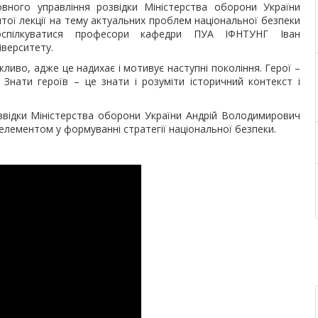
вного управління розвідки Міністерства оборони України
ої лекції на тему актуальних проблем національної безпеки
поспілкуватися професори кафедри ПУА ІФНТУНГ Іван
верситету.
ажливо, адже це надихає і мотивує наступні покоління. Герої –
 Знати героїв – це знати і розуміти історичний контекст і
звідки Міністерства оборони України Андрій Володимирович
лементом у формуванні стратегії національної безпеки.