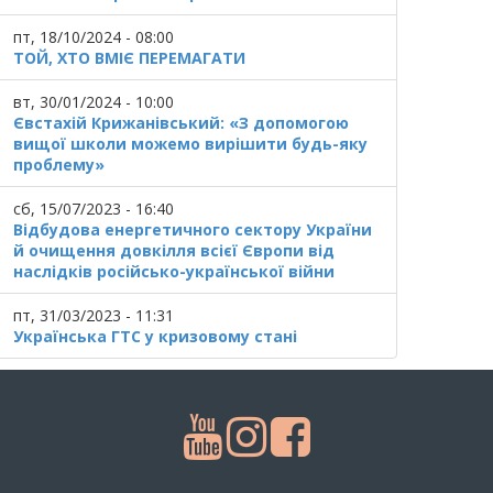
пт, 18/10/2024 - 08:00
ТОЙ, ХТО ВМІЄ ПЕРЕМАГАТИ
вт, 30/01/2024 - 10:00
Євстахій Крижанівський: «З допомогою
вищої школи можемо вирішити будь-яку
проблему»
сб, 15/07/2023 - 16:40
Відбудова енергетичного сектору України
й очищення довкілля всієї Європи від
наслідків російсько-української війни
пт, 31/03/2023 - 11:31
Українська ГТС у кризовому стані