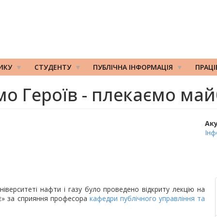
ИКУ
СТУДЕНТУ
ПУБЛІЧНА ІНФОРМАЦІЯ
ПРАЦ
о Героїв - плекаємо майб
Ак
Інф
ніверситеті нафти і газу було проведено відкриту лекцію на
тнє» за сприяння професора
кафедри публічного управління та