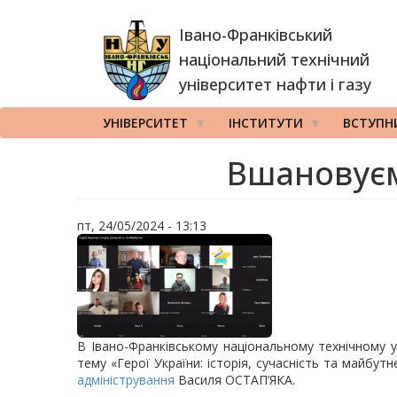
Перейти
Івано-Франківський
до
основного
національний технічний
вмісту
університет нафти і газу
УНІВЕРСИТЕТ
ІНСТИТУТИ
ВСТУПН
Вшановуєм
пт, 24/05/2024 - 13:13
В Івано-Франківському національному технічному у
тему «Герої України: історія, сучасність та майбу
адміністрування
Василя ОСТАП’ЯКА.