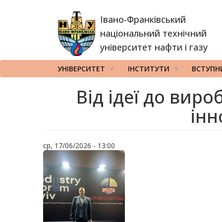
Перейти
Івано-Франківський
до
основного
національний технічний
вмісту
університет нафти і газу
УНІВЕРСИТЕТ
ІНСТИТУТИ
ВСТУПН
Від ідеї до вир
інн
ср, 17/06/2026 - 13:00