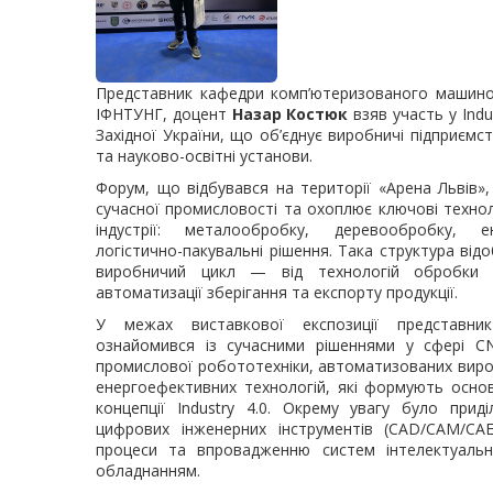
Представник кафедри комп’ютеризованого машиноб
ІФНТУНГ, доцент
Назар Костюк
взяв участь у Indu
Західної України, що об’єднує виробничі підприємст
та науково-освітні установи.
Форум, що відбувався на території «Арена Львів
сучасної промисловості та охоплює ключові технол
індустрії: металообробку, деревообробку, 
логістично-пакувальні рішення. Така структура ві
виробничий цикл — від технологій обробки 
автоматизації зберігання та експорту продукції.
У межах виставкової експозиції представник
ознайомився із сучасними рішеннями у сфері CN
промислової робототехніки, автоматизованих вироб
енергоефективних технологій, які формують осно
концепції Industry 4.0. Окрему увагу було приділ
цифрових інженерних інструментів (CAD/CAM/CAE
процеси та впровадженню систем інтелектуальн
обладнанням.