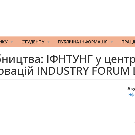
ИКУ
СТУДЕНТУ
ПУБЛІЧНА ІНФОРМАЦІЯ
ПРАЦ
обництва: ІФНТУНГ у центр
овацій INDUSTRY FORUM 
Ак
Інф