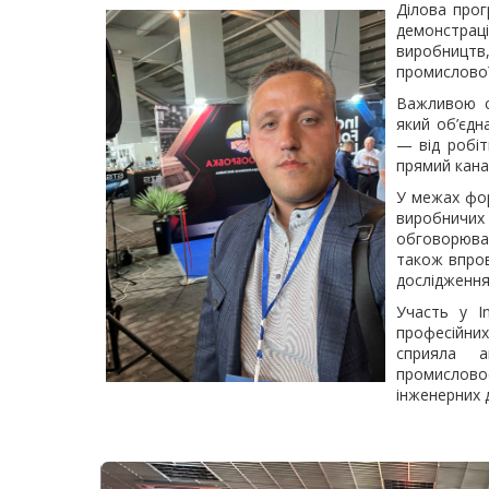
Ділова прог
демонстрац
виробництв,
промислової 
Важливою с
який об’єдн
— від робіт
прямий кана
У межах фор
виробничих
обговорювал
також впров
дослідження
Участь у I
професійни
сприяла а
промислов
інженерних 