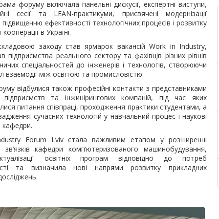
рама форуму включала панельні дискусії, експертні виступи,
ійні сесії та LEAN-практикуми, присвячені модернізації
 підвищенню ефективності технологічних процесів і розвитку
кооперації в Україні.
кладовою заходу став ярмарок вакансій Work in Industry,
ав підприємства реального сектору та фахівців різних рівнів
ничих спеціальностей до інженерів і технологів, створюючи
л взаємодії між освітою та промисловістю.
уму відбулися також професійні контакти з представниками
 підприємств та інжинірингових компаній, під час яких
ися питання співпраці, проходження практики студентами, а
адження сучасних технологій у навчальний процес і наукові
 кафедри.
ndustry Forum Lviv стала важливим етапом у розширенні
х зв’язків кафедри комп’ютеризованого машинобудування,
ктуалізації освітніх програм відповідно до потреб
ості та визначила нові напрями розвитку прикладних
досліджень.