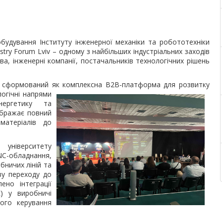
удування Інституту інженерної механіки та робототехніки
stry Forum Lviv – одному з найбільших індустріальних заходів
ва, інженерні компанії, постачальників технологічних рішень
», сформований як комплексна B2B-платформа для розвитку
огічні напрями
енергетику та
дображає повний
матеріалів до
 університету
C-обладнання,
ничих ліній та
ву переходу до
ено інтеграції
) у виробничі
ого керування