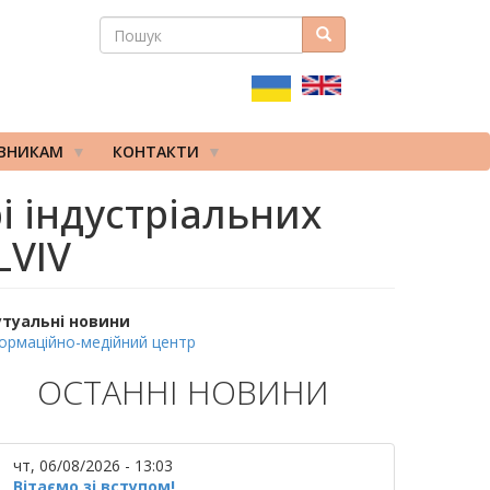
ПОШУК
Пошук
ПОШУКОВА
ФОРМА
ІВНИКАМ
КОНТАКТИ
і індустріальних
LVIV
утуальні новини
ормаційно-медійний центр
ОСТАННІ НОВИНИ
чт, 06/08/2026 - 13:03
Вітаємо зі вступом!