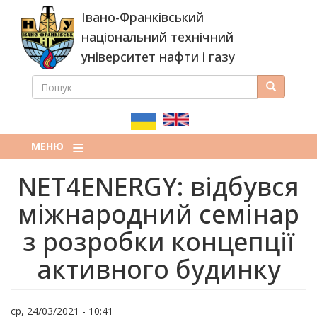
Перейти
Івано-Франківський
до
основного
національний технічний
вмісту
університет нафти і газу
ПОШУК
Пошук
ПОШУКОВА
ФОРМА
МЕНЮ
NET4ENERGY: відбувся
міжнародний семінар
з розробки концепції
активного будинку
ср, 24/03/2021 - 10:41