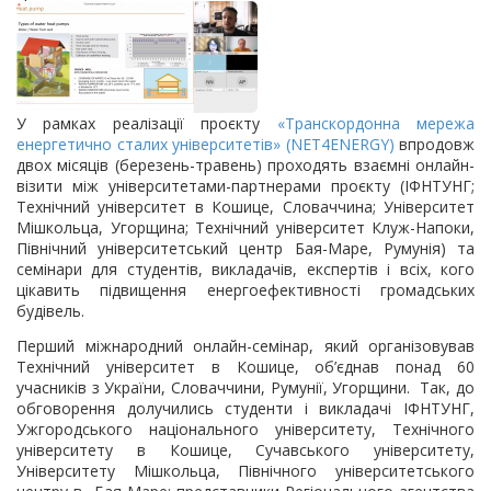
У рамках реалізації проєкту
«Транскордонна мережа
енергетично сталих університетів» (NET4ENERGY)
впродовж
двох місяців (березень-травень) проходять взаємні онлайн-
візити між університетами-партнерами проєкту (ІФНТУНГ;
Технічний університет в Кошице, Словаччина; Університет
Мішкольца, Угорщина; Технічний університет Клуж-Напоки,
Північний університетський центр Бая-Маре, Румунія) та
семінари для студентів, викладачів, експертів і всіх, кого
цікавить підвищення енергоефективності громадських
будівель.
Перший міжнародний онлайн-семінар, який організовував
Технічний університет в Кошице, об’єднав понад 60
учасників з України, Словаччини, Румунії, Угорщини. Так, до
обговорення долучились студенти і викладачі ІФНТУНГ,
Ужгородського національного університету, Технічного
університету в Кошице, Сучавського університету,
Університету Мішкольца, Північного університетського