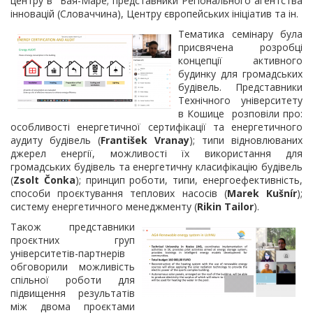
центру в Бая-Маре; представники Регіонального агентства
інновацій (Словаччина), Центру європейських ініціатив та ін.
Тематика семінару була
присвячена розробці
концепції активного
будинку для громадських
будівель. Представники
Технічного університету
в Кошице розповіли про:
особливості енергетичної сертифікації та енергетичного
аудиту будівель (
František Vranay
); типи відновлюваних
джерел енергії, можливості їх використання для
громадських будівель та енергетичну класифікацію будівель
(
Zsolt Čonka
); принцип роботи, типи, енергоефективність,
способи проєктування теплових насосів (
Marek Kušnír
);
систему енергетичного менеджменту (
Rikin Tailor
).
Також представники
проєктних груп
університетів-партнерів
обговорили можливість
спільної роботи для
підвищення результатів
між двома проєктами