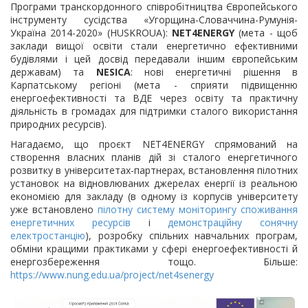
Програми транскордонного співробітництва Європейського
інструменту сусідства «Угорщина-Словаччина-Румунія-
Україна 2014-2020» (HUSKROUA):
NET4ENERGY
(мета - щоб
заклади вищої освіти стали енергетично ефективними
будівлями і цей досвід передавали іншим європейським
державам) та
NESICA
: нові енергетичні рішення в
Карпатському регіоні (мета - сприяти підвищенню
енергоефективності та ВДЕ через освіту та практичну
діяльність в громадах для підтримки сталого використання
природних ресурсів).
Нагадаємо, що проєкт NET4ENERGY спрямований на
створення власних планів дій зі сталого енергетичного
розвитку в університетах-партнерах, встановлення пілотних
установок на відновлюваних джерелах енергії із реальною
економією для закладу (в одному із корпусів університету
уже встановлено
пілотну систему моніторингу споживання
енергетичних ресурсів
і
демонстраційну сонячну
електростанцію
), розробку спільних навчальних програм,
обміни кращими практиками у сфері енергоефективності й
енергозбереження тощо. Більше:
https://www.nung.edu.ua/project/net4senergy