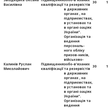
30
1
Василівна
кваліфікації
та резервістів
в державних
органах , на
підприємствах,
в установах та
в органі-заціях
України".
Організація та
ведення
персональ-
ного обліку
призов-ників,
військово-
Калинів Руслан
Підвищення
зобо-в'язаних
30
1
Миколайович
кваліфікації
та резервістів
в державних
органах , на
підприємствах,
в установах та
в органі-заціях
України".
Організація та
ведення