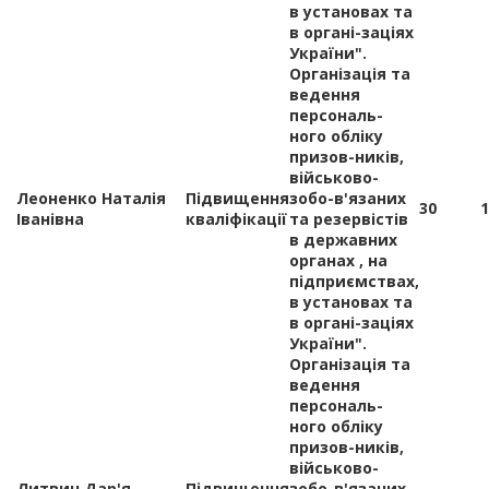
в установах та
в органі-заціях
України".
Організація та
ведення
персональ-
ного обліку
призов-ників,
військово-
Леоненко Наталія
Підвищення
зобо-в'язаних
30
1
Іванівна
кваліфікації
та резервістів
в державних
органах , на
підприємствах,
в установах та
в органі-заціях
України".
Організація та
ведення
персональ-
ного обліку
призов-ників,
військово-
Литвин Дар'я
Підвищення
зобо-в'язаних