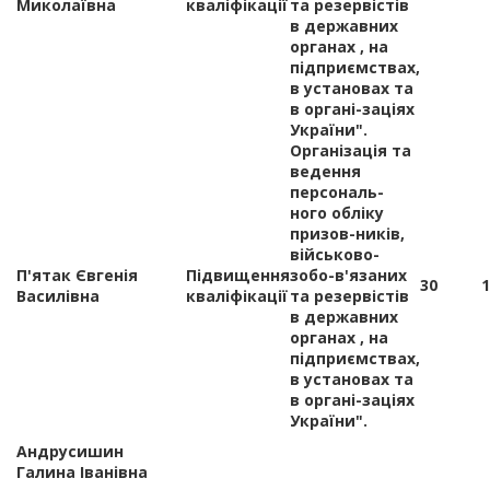
Миколаївна
кваліфікації
та резервістів
в державних
органах , на
підприємствах,
в установах та
в органі-заціях
України".
Організація та
ведення
персональ-
ного обліку
призов-ників,
військово-
П'ятак Євгенія
Підвищення
зобо-в'язаних
30
1
Василівна
кваліфікації
та резервістів
в державних
органах , на
підприємствах,
в установах та
в органі-заціях
України".
Андрусишин
Галина Іванівна