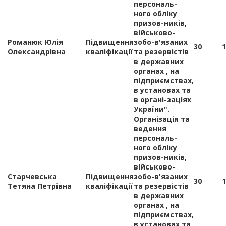
персональ-
ного обліку
призов-ників,
військово-
Романюк Юлія
Підвищення
зобо-в'язаних
30
1
Олександрівна
кваліфікації
та резервістів
в державних
органах , на
підприємствах,
в установах та
в органі-заціях
України".
Організація та
ведення
персональ-
ного обліку
призов-ників,
військово-
Старчевська
Підвищення
зобо-в'язаних
30
1
Тетяна Петрівна
кваліфікації
та резервістів
в державних
органах , на
підприємствах,
в установах та