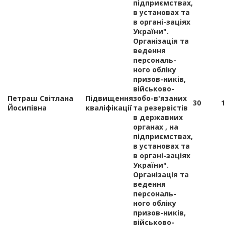
підприємствах,
в установах та
в органі-заціях
України".
Організація та
ведення
персональ-
ного обліку
призов-ників,
військово-
Петраш Світлана
Підвищення
зобо-в'язаних
30
1
Йосипівна
кваліфікації
та резервістів
в державних
органах , на
підприємствах,
в установах та
в органі-заціях
України".
Організація та
ведення
персональ-
ного обліку
призов-ників,
військово-