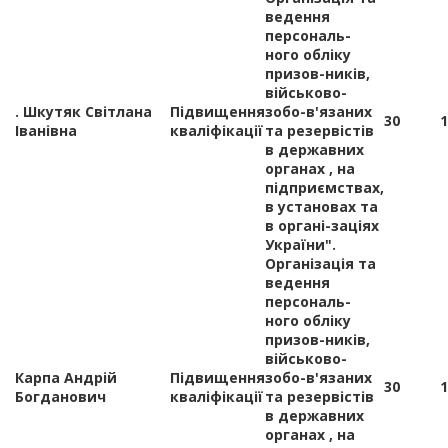
ведення
персональ-
ного обліку
призов-ників,
військово-
. Шкутяк Світлана
Підвищення
зобо-в'язаних
30
1
Іванівна
кваліфікації
та резервістів
в державних
органах , на
підприємствах,
в установах та
в органі-заціях
України".
Організація та
ведення
персональ-
ного обліку
призов-ників,
військово-
Карпа Андрій
Підвищення
зобо-в'язаних
30
1
Богданович
кваліфікації
та резервістів
в державних
органах , на