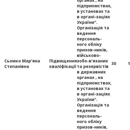
органах , на
підприємствах,
в установах та
в органі-заціях
України".
Організація та
ведення
персональ-
ного обліку
призов-ників,
військово-
Сьомко Мар'яна
Підвищення
зобо-в'язаних
30
1
Степанівна
кваліфікації
та резервістів
в державних
органах , на
підприємствах,
в установах та
в органі-заціях
України".
Організація та
ведення
персональ-
ного обліку
призов-ників,