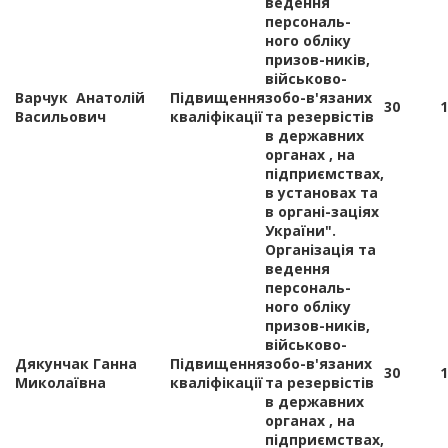
ведення
персональ-
ного обліку
призов-ників,
військово-
Варчук Анатолій
Підвищення
зобо-в'язаних
30
1
Васильович
кваліфікації
та резервістів
в державних
органах , на
підприємствах,
в установах та
в органі-заціях
України".
Організація та
ведення
персональ-
ного обліку
призов-ників,
військово-
Дякунчак Ганна
Підвищення
зобо-в'язаних
30
1
Миколаївна
кваліфікації
та резервістів
в державних
органах , на
підприємствах,