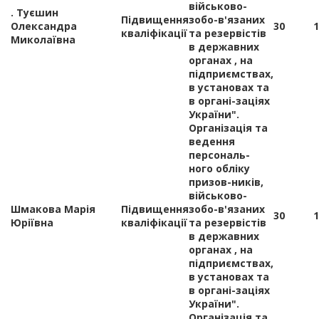
військово-
. Туєшин
Підвищення
зобо-в'язаних
Олександра
30
1
кваліфікації
та резервістів
Миколаївна
в державних
органах , на
підприємствах,
в установах та
в органі-заціях
України".
Організація та
ведення
персональ-
ного обліку
призов-ників,
військово-
Шмакова Марія
Підвищення
зобо-в'язаних
30
1
Юріївна
кваліфікації
та резервістів
в державних
органах , на
підприємствах,
в установах та
в органі-заціях
України".
Організація та