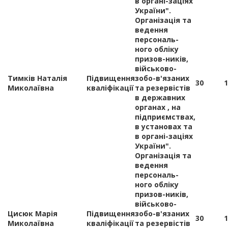
в органі-заціях
України".
Організація та
ведення
персональ-
ного обліку
призов-ників,
військово-
Тимків Наталія
Підвищення
зобо-в'язаних
30
1
Миколаївна
кваліфікації
та резервістів
в державних
органах , на
підприємствах,
в установах та
в органі-заціях
України".
Організація та
ведення
персональ-
ного обліку
призов-ників,
військово-
Цисюк Марія
Підвищення
зобо-в'язаних
30
1
Миколаївна
кваліфікації
та резервістів