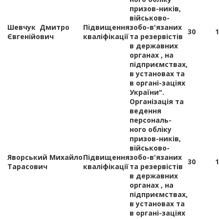
призов-ників,
військово-
Шевчук Дмитро
Підвищення
зобо-в'язаних
30
1
Євгенійович
кваліфікації
та резервістів
в державних
органах , на
підприємствах,
в установах та
в органі-заціях
України".
Організація та
ведення
персональ-
ного обліку
призов-ників,
військово-
Яворський Михайло
Підвищення
зобо-в'язаних
30
1
Тарасович
кваліфікації
та резервістів
в державних
органах , на
підприємствах,
в установах та
в органі-заціях