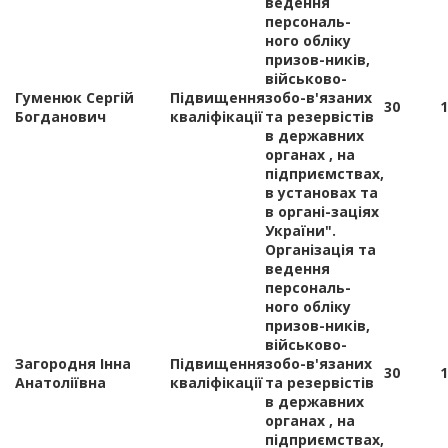
ведення
персональ-
ного обліку
призов-ників,
військово-
Гуменюк Сергій
Підвищення
зобо-в'язаних
30
1
Богданович
кваліфікації
та резервістів
в державних
органах , на
підприємствах,
в установах та
в органі-заціях
України".
Організація та
ведення
персональ-
ного обліку
призов-ників,
військово-
Загородня Інна
Підвищення
зобо-в'язаних
30
1
Анатоліївна
кваліфікації
та резервістів
в державних
органах , на
підприємствах,