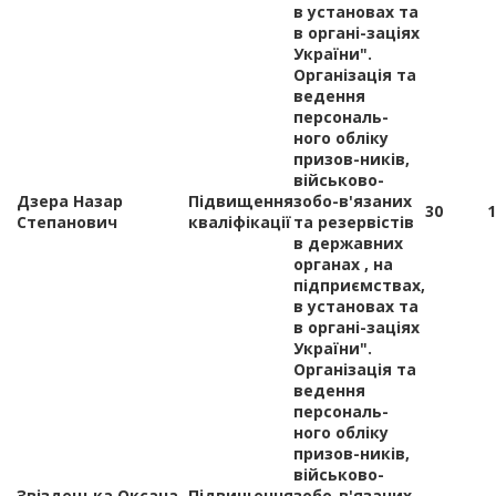
в установах та
в органі-заціях
України".
Організація та
ведення
персональ-
ного обліку
призов-ників,
військово-
Дзера Назар
Підвищення
зобо-в'язаних
30
1
Степанович
кваліфікації
та резервістів
в державних
органах , на
підприємствах,
в установах та
в органі-заціях
України".
Організація та
ведення
персональ-
ного обліку
призов-ників,
військово-
Звіздецька Оксана
Підвищення
зобо-в'язаних