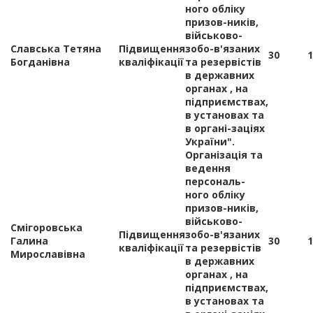
ного обліку
призов-ників,
військово-
Славська Тетяна
Підвищення
зобо-в'язаних
30
1
Богданівна
кваліфікації
та резервістів
в державних
органах , на
підприємствах,
в установах та
в органі-заціях
України".
Організація та
ведення
персональ-
ного обліку
призов-ників,
військово-
Смігоровська
Підвищення
зобо-в'язаних
Галина
30
1
кваліфікації
та резервістів
Мирославівна
в державних
органах , на
підприємствах,
в установах та