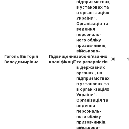
підприємствах,
в установах та
в органі-заціях
України".
Організація та
ведення
персональ-
ного обліку
призов-ників,
військово-
Гоголь Вікторія
Підвищення
зобо-в'язаних
30
1
Володимирівна
кваліфікації
та резервістів
в державних
органах , на
підприємствах,
в установах та
в органі-заціях
України".
Організація та
ведення
персональ-
ного обліку
призов-ників,
військово-