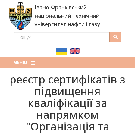
Перейти
Івано-Франківський
до
основного
національний технічний
вмісту
університет нафти і газу
ПОШУК
Пошук
ПОШУКОВА
ФОРМА
МЕНЮ
реєстр сертифікатів з
підвищення
кваліфікації за
напрямком
"Організація та