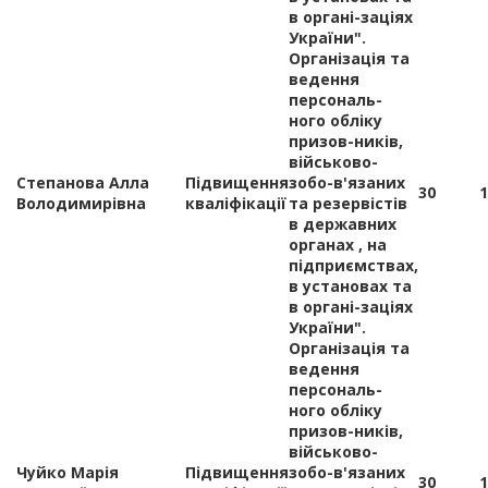
в органі-заціях
України".
Організація та
ведення
персональ-
ного обліку
призов-ників,
військово-
Степанова Алла
Підвищення
зобо-в'язаних
30
1
Володимирівна
кваліфікації
та резервістів
в державних
органах , на
підприємствах,
в установах та
в органі-заціях
України".
Організація та
ведення
персональ-
ного обліку
призов-ників,
військово-
Чуйко Марія
Підвищення
зобо-в'язаних
30
1