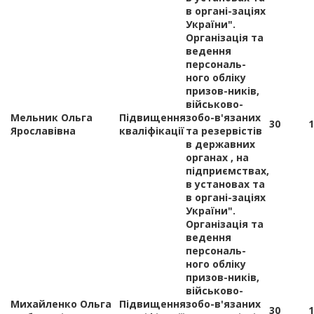
в органі-заціях
України".
Організація та
ведення
персональ-
ного обліку
призов-ників,
військово-
Мельник Ольга
Підвищення
зобо-в'язаних
30
1
Ярославівна
кваліфікації
та резервістів
в державних
органах , на
підприємствах,
в установах та
в органі-заціях
України".
Організація та
ведення
персональ-
ного обліку
призов-ників,
військово-
Михайленко Ольга
Підвищення
зобо-в'язаних
30
1