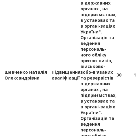
в державних
органах , на
підприємствах,
в установах та
в органі-заціях
України".
Організація та
ведення
персональ-
ного обліку
призов-ників,
військово-
Шевченко Наталія
Підвищення
зобо-в'язаних
30
1
Олександрівна
кваліфікації
та резервістів
в державних
органах , на
підприємствах,
в установах та
в органі-заціях
України".
Організація та
ведення
персональ-
ного обліку