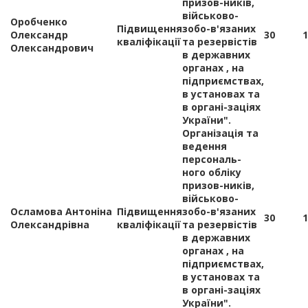
призов-ників,
військово-
Оробченко
Підвищення
зобо-в'язаних
Олександр
30
1
кваліфікації
та резервістів
Олександрович
в державних
органах , на
підприємствах,
в установах та
в органі-заціях
України".
Організація та
ведення
персональ-
ного обліку
призов-ників,
військово-
Осламова Антоніна
Підвищення
зобо-в'язаних
30
1
Олександрівна
кваліфікації
та резервістів
в державних
органах , на
підприємствах,
в установах та
в органі-заціях
України".