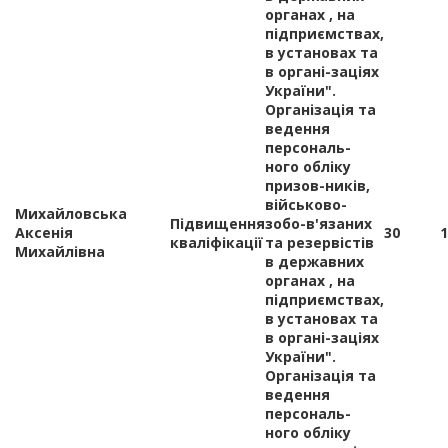
органах , на
підприємствах,
в установах та
в органі-заціях
України".
Організація та
ведення
персональ-
ного обліку
призов-ників,
військово-
Михайловська
Підвищення
зобо-в'язаних
Аксенія
30
1
кваліфікації
та резервістів
Михайлівна
в державних
органах , на
підприємствах,
в установах та
в органі-заціях
України".
Організація та
ведення
персональ-
ного обліку