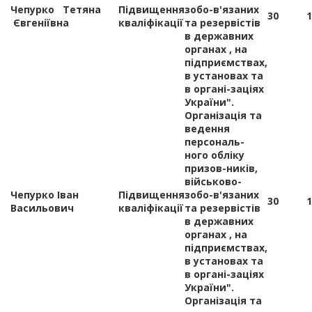
Чепурко Тетяна
Підвищення
зобо-в'язаних
30
1
Євгеніївна
кваліфікації
та резервістів
в державних
органах , на
підприємствах,
в установах та
в органі-заціях
України".
Організація та
ведення
персональ-
ного обліку
призов-ників,
військово-
Чепурко Іван
Підвищення
зобо-в'язаних
30
1
Васильович
кваліфікації
та резервістів
в державних
органах , на
підприємствах,
в установах та
в органі-заціях
України".
Організація та