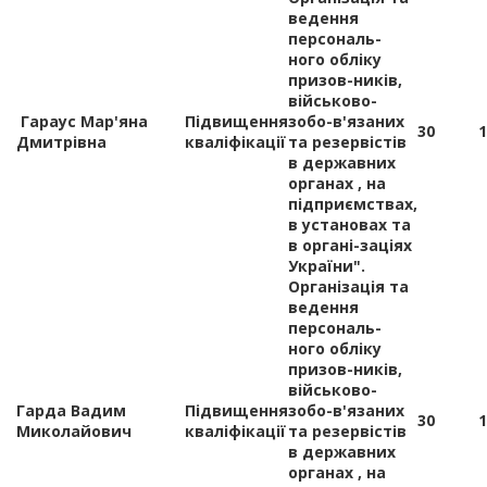
ведення
персональ-
ного обліку
призов-ників,
військово-
Гараус Мар'яна
Підвищення
зобо-в'язаних
30
1
Дмитрівна
кваліфікації
та резервістів
в державних
органах , на
підприємствах,
в установах та
в органі-заціях
України".
Організація та
ведення
персональ-
ного обліку
призов-ників,
військово-
Гарда Вадим
Підвищення
зобо-в'язаних
30
1
Миколайович
кваліфікації
та резервістів
в державних
органах , на