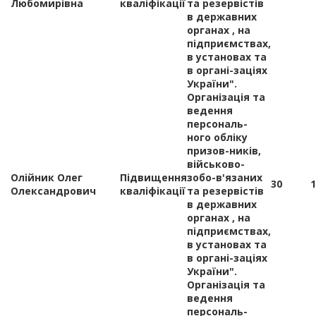
Любомирівна
кваліфікації
та резервістів
в державних
органах , на
підприємствах,
в установах та
в органі-заціях
України".
Організація та
ведення
персональ-
ного обліку
призов-ників,
військово-
Олійник Олег
Підвищення
зобо-в'язаних
30
1
Олександрович
кваліфікації
та резервістів
в державних
органах , на
підприємствах,
в установах та
в органі-заціях
України".
Організація та
ведення
персональ-