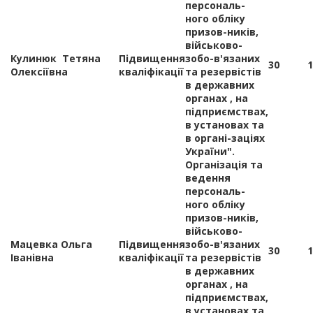
персональ-
ного обліку
призов-ників,
військово-
Кулинюк Тетяна
Підвищення
зобо-в'язаних
30
1
Олексіївна
кваліфікації
та резервістів
в державних
органах , на
підприємствах,
в установах та
в органі-заціях
України".
Організація та
ведення
персональ-
ного обліку
призов-ників,
військово-
Мацевка Ольга
Підвищення
зобо-в'язаних
30
1
Іванівна
кваліфікації
та резервістів
в державних
органах , на
підприємствах,
в установах та