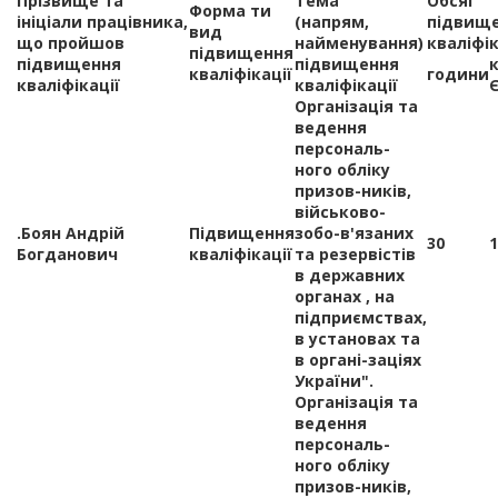
Прізвище та
Тема
Обсяг
Форма ти
ініціали працівника,
(напрям,
підвищ
вид
що пройшов
найменування)
кваліфік
підвищення
підвищення
підвищення
кваліфікації
години
кваліфікації
кваліфікації
Організація та
ведення
персональ-
ного обліку
призов-ників,
військово-
.Боян Андрій
Підвищення
зобо-в'язаних
30
1
Богданович
кваліфікації
та резервістів
в державних
органах , на
підприємствах,
в установах та
в органі-заціях
України".
Організація та
ведення
персональ-
ного обліку
призов-ників,