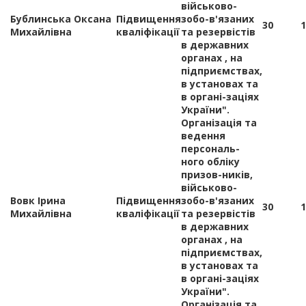
військово-
Бублинська Оксана
Підвищення
зобо-в'язаних
30
1
Михайлівна
кваліфікації
та резервістів
в державних
органах , на
підприємствах,
в установах та
в органі-заціях
України".
Організація та
ведення
персональ-
ного обліку
призов-ників,
військово-
Вовк Ірина
Підвищення
зобо-в'язаних
30
1
Михайлівна
кваліфікації
та резервістів
в державних
органах , на
підприємствах,
в установах та
в органі-заціях
України".
Організація та