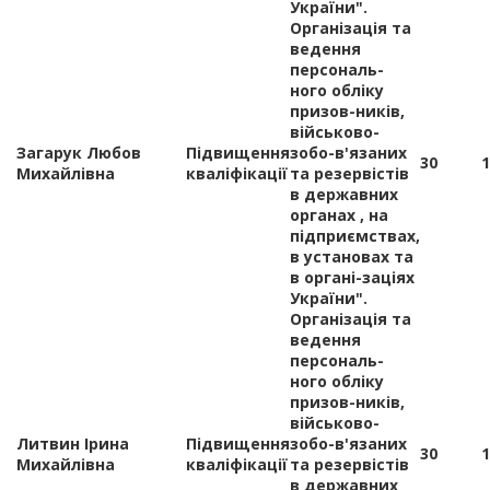
України".
Організація та
ведення
персональ-
ного обліку
призов-ників,
військово-
Загарук Любов
Підвищення
зобо-в'язаних
30
1
Михайлівна
кваліфікації
та резервістів
в державних
органах , на
підприємствах,
в установах та
в органі-заціях
України".
Організація та
ведення
персональ-
ного обліку
призов-ників,
військово-
Литвин Ірина
Підвищення
зобо-в'язаних
30
1
Михайлівна
кваліфікації
та резервістів
в державних