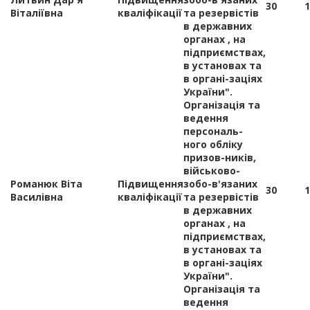
30
1
Віталіївна
кваліфікації
та резервістів
в державних
органах , на
підприємствах,
в установах та
в органі-заціях
України".
Організація та
ведення
персональ-
ного обліку
призов-ників,
військово-
Романюк Віта
Підвищення
зобо-в'язаних
30
1
Василівна
кваліфікації
та резервістів
в державних
органах , на
підприємствах,
в установах та
в органі-заціях
України".
Організація та
ведення