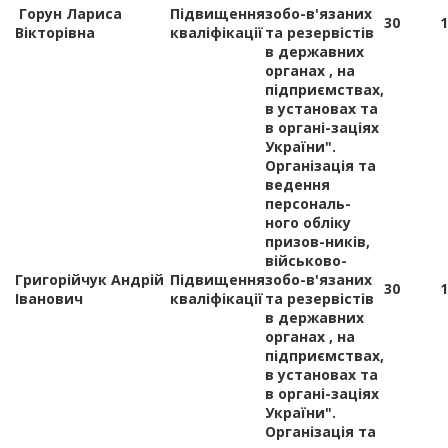
Горун Лариса
Підвищення
зобо-в'язаних
30
1
Вікторівна
кваліфікації
та резервістів
в державних
органах , на
підприємствах,
в установах та
в органі-заціях
України".
Організація та
ведення
персональ-
ного обліку
призов-ників,
військово-
Григорійчук Андрій
Підвищення
зобо-в'язаних
30
1
Іванович
кваліфікації
та резервістів
в державних
органах , на
підприємствах,
в установах та
в органі-заціях
України".
Організація та