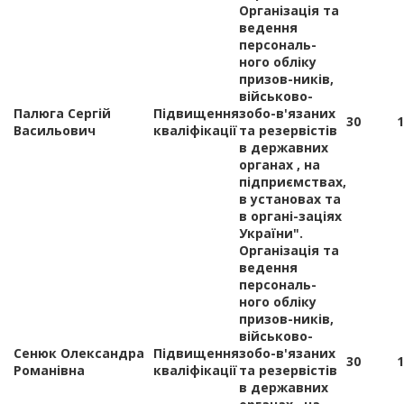
Організація та
ведення
персональ-
ного обліку
призов-ників,
військово-
Палюга Сергій
Підвищення
зобо-в'язаних
30
1
Васильович
кваліфікації
та резервістів
в державних
органах , на
підприємствах,
в установах та
в органі-заціях
України".
Організація та
ведення
персональ-
ного обліку
призов-ників,
військово-
Сенюк Олександра
Підвищення
зобо-в'язаних
30
1
Романівна
кваліфікації
та резервістів
в державних