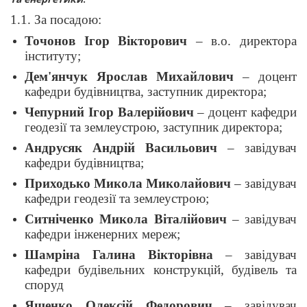
1.1. За посадою:
Точонов Ігор Вікторович
– в.о. директора
інституту;
Дем'янчук Ярослав Михайлович
– доцент
кафедри будівництва, заступник директора;
Чепурний Ігор Валерійович
– доцент кафедри
геодезії та землеустрою, заступник директора;
Андрусяк Андрій Васильович
– завідувач
кафедри будівництва;
Приходько Микола Миколайович
– завідувач
кафедри геодезії та землеустрою;
Ситніченко Микола Віталійович
– завідувач
кафедри інженерних мереж;
Шамріна Галина Вікторівна
– завідувач
кафедри будівельних конструкцій, будівель та
споруд
Ященко Олексій Федорович
– завідувач