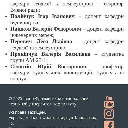
кафедри геодезії та землеустрою – секретар
Вченої ради;
Палійчук Ігор Іванович –
доцент кафедри
будівництва;
Пашков Валерій Федорович
– доцент кафедри
інженерних мереж;
Перович Леся Львівна
– доцент кафедри
геодезії та землеустрою;
Прокіпчук Валерія Василівна
– студентка
групи АМ-23-1;
Селютін Юрій Вікторович
– професор
кафедри будівельних конструкцій, будівель та
споруд.
© 2025
Івано Франківський національний
технічний університет нафти і газу.
Усi права захищенi.
Україна, м. Івано-Франківськ, вул. Карпатська,
15.