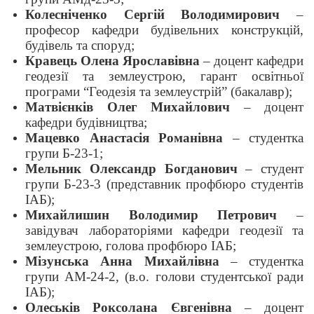
Колесніченко Сергій Володимирович
–
професор кафедри будівельних конструкцій,
будівель та споруд;
Кравець Олена Ярославівна
– доцент кафедри
геодезії та землеустрою, гарант освітньої
програми “Геодезія та землеустрій” (бакалавр);
Матвієнків Олег Михайлович
– доцент
кафедри будівництва;
Мацевко Анастасія Романівна
– студентка
групи Б-23-1;
Мельник Олександр Богданович
– студент
групи Б-23-3 (представник профбюро студентів
ІАБ);
Михайлишин Володимир Петрович
–
завідувач лабораторіями кафедри геодезії та
землеустрою, голова профбюро ІАБ;
Мізунська Анна Михайлівна
– студентка
групи АМ-24-2, (в.о. голови студентської ради
ІАБ);
Олеськів Роксолана Євгенівна
– доцент