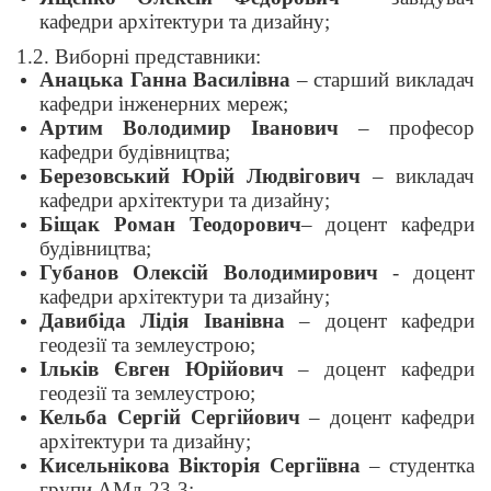
кафедри архітектури та дизайну;
1.2. Виборні представники:
Анацька Ганна Василівна
– старший викладач
кафедри інженерних мереж;
Артим Володимир Іванович
– професор
кафедри будівництва;
Березовський Юрій Людвігович
– викладач
кафедри архітектури та дизайну;
Біщак Роман Теодорович
– доцент кафедри
будівництва;
Губанов Олексій Володимирович
- доцент
кафедри архітектури та дизайну;
Давибіда Лідія Іванівна
– доцент кафедри
геодезії та землеустрою;
Ільків Євген Юрійович
– доцент кафедри
геодезії та землеустрою;
Кельба Сергій Сергійович
– доцент кафедри
архітектури та дизайну;
Кисельнікова Вікторія Сергіївна
– студентка
групи АМд-23-3;