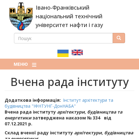
Перейти
Івано-Франківський
до
основного
національний технічний
вмісту
університет нафти і газу
ПОШУК
Пошук
ПОШУКОВА
ФОРМА
МЕНЮ
Вчена рада інституту
Додаткова інформація
Інститут архітектури та
будівництва "ІФНТУНГ-ДонНАБА"
Вчена рада інституту
архітектури, будівництва та
енергетики
затверджена наказом № 334 від
07.12.2021 р.
Склад вченої раду інституту
архітектури, будівництва
та енергетики
: