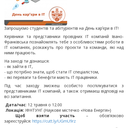
Запрошуємо студентів та абітурієнтів на День карʼєри в ІТ!
Керівники та представники провідних ІТ компаній Івано-
Франківська познайомлять тебе з особливостями роботи в
ІТ компаніях, розкажуть про проєкти та команди, які над
ними працюють.
На заході ти дізнаєшся:
- як зайти в ІТ,
- що потрібно знати, щоб стати ІТ спеціалістом,
- які переваги та бенефіти мають ІТ працівники.
Під час заходу зможеш особисто поспілкуватися з
представниками ІТ компаній, а також отримаєш відповіді на
всі запитання.
Дата/час
: 12 травня о 12.00
Локація:
ІФНТУНГ (Наукове містечко «Нова Енергія»)
Щоб взяти участь
– обов’язково
зареєструйся:
https://cutt.ly/UGmU9rz