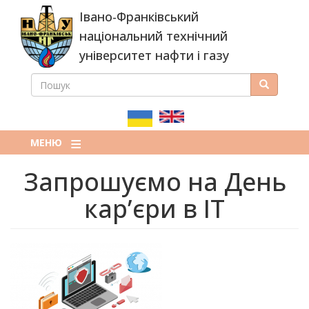
Перейти
Івано-Франківський
до
основного
національний технічний
вмісту
університет нафти і газу
ПОШУК
Пошук
ПОШУКОВА
ФОРМА
МЕНЮ
Запрошуємо на День
карʼєри в ІТ