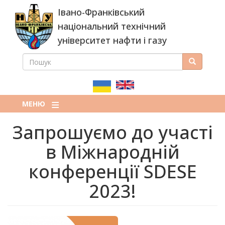
Перейти
Івано-Франківський
до
основного
національний технічний
вмісту
університет нафти і газу
ПОШУК
Пошук
ПОШУКОВА
ФОРМА
МЕНЮ
Запрошуємо до участі
в Міжнародній
конференції SDESE
2023!