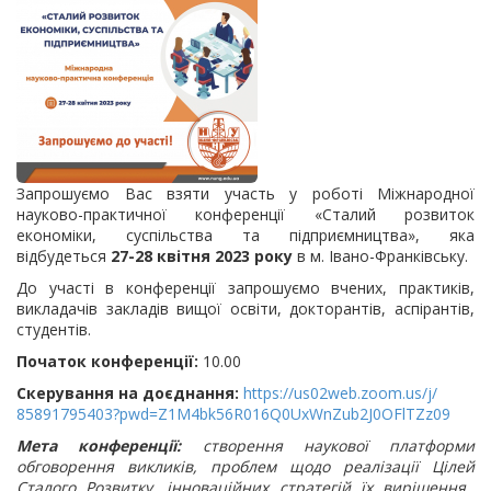
Запрошуємо Вас взяти участь у роботі Міжнародної
науково-практичної конференції «Сталий розвиток
економіки, суспільства та підприємництва», яка
відбудеться
27-28 квітня 2023 року
в м. Івано-Франківську.
До участі в конференції запрошуємо вчених, практиків,
викладачів закладів вищої освіти, докторантів, аспірантів,
студентів.
Початок конференції:
10.00
Скерування на доєднання:
https://us02web.zoom.us/j/
85891795403?pwd=
Z1M4bk56R016Q0UxWnZub2J0OFlTZz
09
Мета конференції:
створення наукової платформи
обговорення викликів, проблем щодо реалізації Цілей
Сталого Розвитку, інноваційних стратегій їх вирішення,