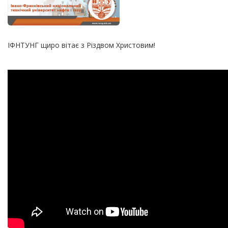
ІФНТУНГ щиро вітає з Різдвом Христовим!