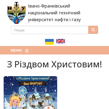
Перейти
Івано-Франківський
до
основного
національний технічний
вмісту
університет нафти і газу
ПОШУК
Пошук
ПОШУКОВА
ФОРМА
МЕНЮ
З Різдвом Христовим!