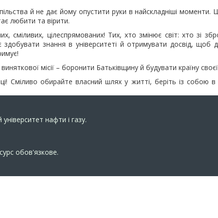
ільства й не дає йому опустити руки в найскладніші моменти. Це
тає любити та вірити.
них, сміливих, цілеспрямованих! Тих, хто змінює світ: хто зі 
є здобувати знання в університеті й отримувати досвід, щоб
римує!
иняткової місії – боронити Батьківщину й будувати країну своєї м
і! Сміливо обирайте власний шлях у житті, беріть із собою в 
 університет нафти і газу.
сурс обов'язкове.