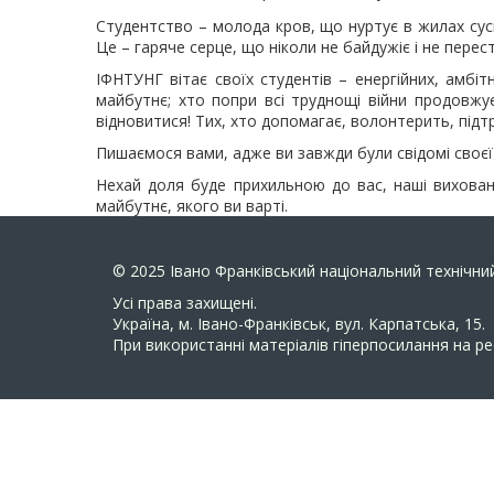
Студентство – молода кров, що нуртує в жилах сусп
Це – гаряче серце, що ніколи не байдужіє і не перес
ІФНТУНГ вітає своїх студентів – енергійних, амбіт
майбутнє; хто попри всі труднощі війни продовжу
відновитися! Тих, хто допомагає, волонтерить, підт
Пишаємося вами, адже ви завжди були свідомі своєї в
Нехай доля буде прихильною до вас, наші вихованц
майбутнє, якого ви варті.
© 2025
Івано Франківський національний технічний
Усi права захищенi.
Україна, м. Івано-Франківськ, вул. Карпатська, 15.
При використанні матеріалів гіперпосилання на ре