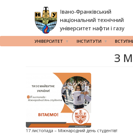
Перейти
Івано-Франківський
до
основного
національний технічний
вмісту
університет нафти і газу
УНІВЕРСИТЕТ
ІНСТИТУТИ
ВСТУПН
З М
17 листопада – Міжнародний день студентів!