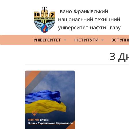
Перейти
Івано-Франківський
до
основного
національний технічний
вмісту
університет нафти і газу
УНІВЕРСИТЕТ
ІНСТИТУТИ
ВСТУПН
З Д