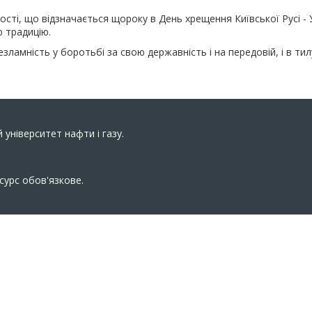
ності, що відзначається щороку в День хрещення Київської Русі -
 традицію.
зламність у боротьбі за свою державність і на передовій, і в тил
 університет нафти і газу.
сурс обов'язкове.