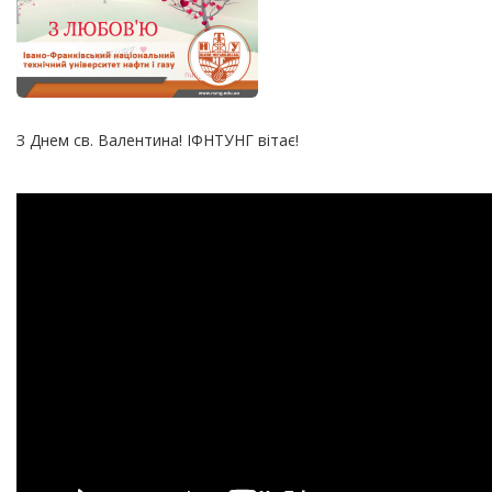
З Днем св. Валентина! ІФНТУНГ вітає!