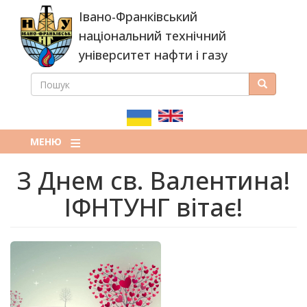
Перейти
Івано-Франківський
до
основного
національний технічний
вмісту
університет нафти і газу
ПОШУК
Пошук
ПОШУКОВА
ФОРМА
МЕНЮ
З Днем св. Валентина!
ІФНТУНГ вітає!