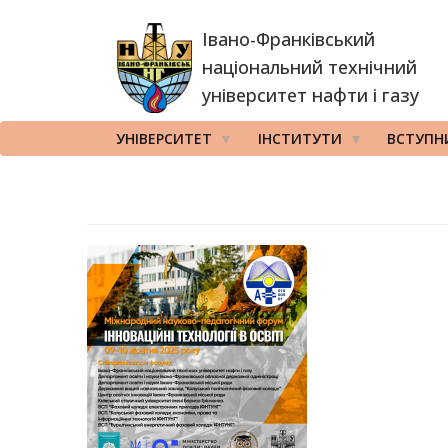
Перейти
Івано-Франківський
до
основного
національний технічний
вмісту
університет нафти і газу
УНІВЕРСИТЕТ
ІНСТИТУТИ
ВСТУПН