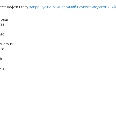
тет нафти і газу
запрошує на Міжнародний науково-педагогічни
товці
 та
их
цесу із
ого
ії
у в