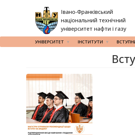
Перейти
Івано-Франківський
до
основного
національний технічний
вмісту
університет нафти і газу
УНІВЕРСИТЕТ
ІНСТИТУТИ
ВСТУПН
Вст