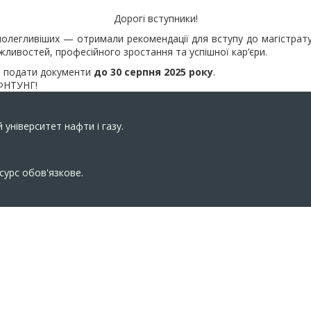
Дорогі вступники!
полегливіших — отримали рекомендації для вступу до магістра
ожливостей, професійного зростання та успішної кар’єри.
а подати документи
до 30 серпня 2025 року
.
 ІФНТУНГ!
 університет нафти і газу.
сурс обов'язкове.