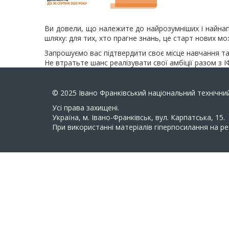
Ви довели, що належите до найрозумніших і найна
шляху: для тих, хто прагне знань, це старт нових м
Запрошуємо вас підтвердити своє місце навчання т
Не втратьте шанс реалізувати свої амбіції разом з
© 2025
Івано Франківський національний технічний
Усi права захищенi.
Україна, м. Івано-Франківськ, вул. Карпатська, 15.
При використанні матеріалів гіперпосилання на ре