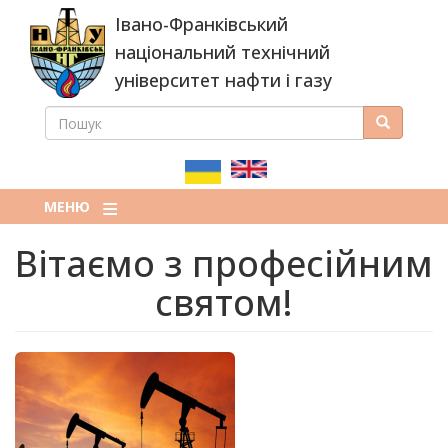
Перейти
Івано-Франківський
до
основного
національний технічний
вмісту
університет нафти і газу
ПОШУК
Пошук
ПОШУКОВА
ФОРМА
МЕНЮ
Вітаємо з професійним
святом!