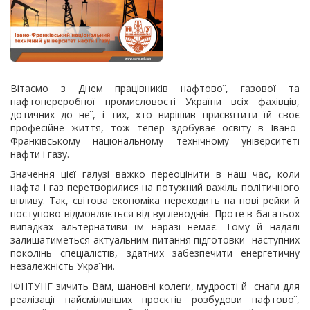
Вітаємо з Днем працівників нафтової, газової та
нафтопереробної промисловості України всіх фахівців,
дотичних до неї, і тих, хто вирішив присвятити їй своє
професійне життя, тож тепер здобуває освіту в Івано-
Франківському національному технічному університеті
нафти і газу.
Значення цієї галузі важко переоцінити в наш час, коли
нафта і газ перетворилися на потужний важіль політичного
впливу. Так, світова економіка переходить на нові рейки й
поступово відмовляється від вуглеводнів. Проте в багатьох
випадках альтернативи їм наразі немає. Тому й надалі
залишатиметься актуальним питання підготовки наступних
поколінь спеціалістів, здатних забезпечити енергетичну
незалежність України.
ІФНТУНГ зичить Вам, шановні колеги, мудрості й снаги для
реалізації найсміливіших проєктів розбудови нафтової,