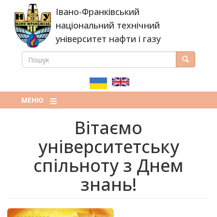
Перейти
Івано-Франківський
до
основного
національний технічний
вмісту
університет нафти і газу
ПОШУК
Пошук
ПОШУКОВА
ФОРМА
МЕНЮ
Вітаємо
університетську
спільноту з Днем
знань!