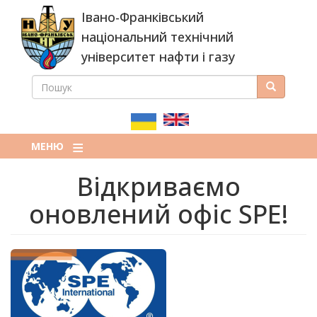
Перейти
Івано-Франківський
до
основного
національний технічний
вмісту
університет нафти і газу
ПОШУК
Пошук
ПОШУКОВА
ФОРМА
МЕНЮ
Відкриваємо
оновлений офіс SPE!