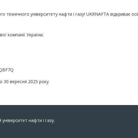
го технічного університету нафти і газу! UKRNAFTA відкриває осін
ої компанії України;
wuQBF7Q
о 30 вересня 2025 року.
 університет нафти і газу.