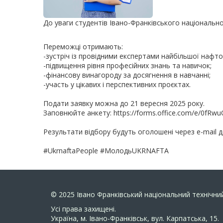
До уваги студентів Івано-Франківського національно
Переможці отримають:
-зустріч із провідними експертами найбільшої нафтов
-підвищення рівня професійних знань та навичок;
-фінансову винагороду за досягнення в навчанні;
-участь у цікавих і перспективних проєктах.
Подати заявку можна до 21 вересня 2025 року.
Заповнюйте анкету: https://forms.office.com/e/0fR
Результати відбору будуть оголошені через e-mail д
#UkrnaftaPeople #МолодьUKRNAFTA
© 2025
Івано Франківський національний технічний
Усi права захищенi.
Україна, м. Івано-Франківськ, вул. Карпатська, 15.