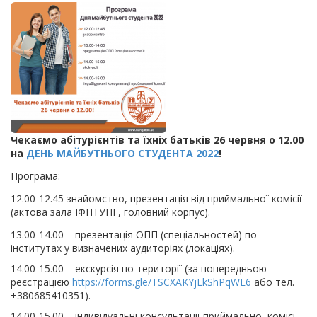
Чекаємо абітурієнтів та їхніх батьків 26 червня о 12.00
на
ДЕНЬ МАЙБУТНЬОГО СТУДЕНТА 2022
!
Програма:
12.00-12.45 знайомство, презентація від приймальної комісії
(актова зала ІФНТУНГ, головний корпус).
13.00-14.00 – презентація ОПП (спеціальностей) по
інститутах у визначених аудиторіях (локаціях).
14.00-15.00 – екскурсія по території (за попередньою
реєстрацією
https://forms.gle/TSCXAKYjLkShPqWE6
або тел.
+380685410351).
14.00-15.00 – індивідуальні консультації приймальної комісії