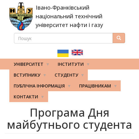
Перейти
Івано-Франківський
до
основного
національний технічний
вмісту
університет нафти і газу
ПОШУК
Пошук
ПОШУКОВА
ФОРМА
УНІВЕРСИТЕТ
ІНСТИТУТИ
ВСТУПНИКУ
СТУДЕНТУ
ПУБЛІЧНА ІНФОРМАЦІЯ
ПРАЦІВНИКАМ
КОНТАКТИ
Програма Дня
майбутнього студента