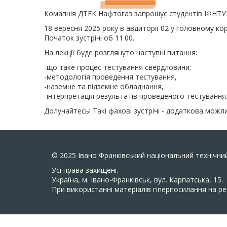
Комапнія ДТЕК Нафтогаз запрошує студентів ІФНТУН
18 вересня 2025 року в авдиторії 02 у головному кор
Початок зустрічі об 11.00.
На лекції буде розглянуто наступні питання:
-що таке процес тестування свердловини;
-методологія проведення тестування,
-наземне та підземне обладнання,
-інтерпретація результатів проведеного тестування
Долучайтесь! Такі фахові зустрічі - додаткова можл
© 2025
Івано Франківський національний технічний
Усi права захищенi.
Україна, м. Івано-Франківськ, вул. Карпатська, 15.
При використанні матеріалів гіперпосилання на ре