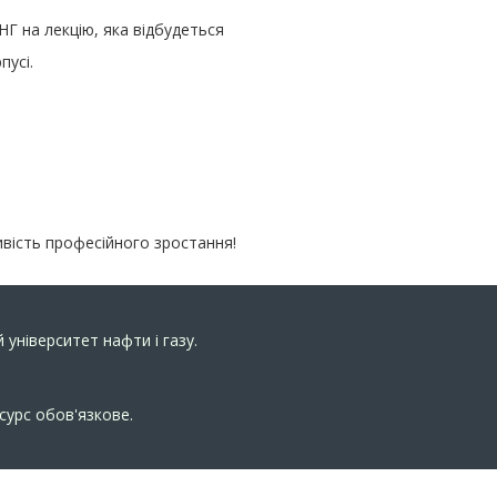
Г на лекцію, яка відбудеться
пусі.
.
ивість професійного зростання!
 університет нафти і газу.
сурс обов'язкове.