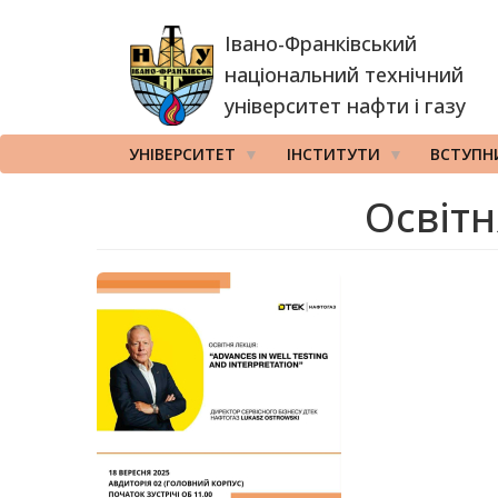
Перейти
Івано-Франківський
до
основного
національний технічний
вмісту
університет нафти і газу
УНІВЕРСИТЕТ
ІНСТИТУТИ
ВСТУПН
Освітн