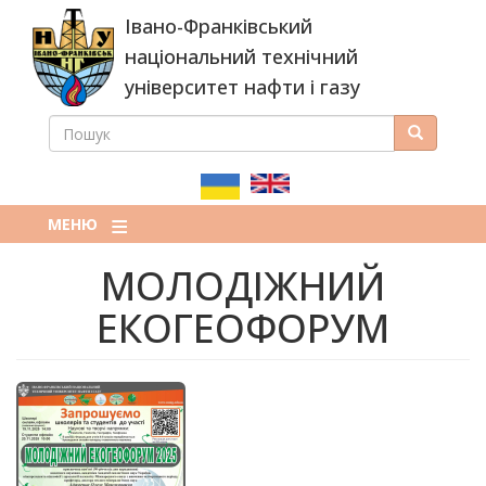
Перейти
Івано-Франківський
до
основного
національний технічний
вмісту
університет нафти і газу
ПОШУК
Пошук
ПОШУКОВА
ФОРМА
МЕНЮ
МОЛОДІЖНИЙ
ЕКОГЕОФОРУМ