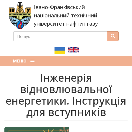
Перейти
Івано-Франківський
до
основного
національний технічний
вмісту
університет нафти і газу
ПОШУК
Пошук
ПОШУКОВА
ФОРМА
МЕНЮ
Інженерія
відновлювальної
енергетики. Інструкція
для вступників