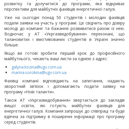
розвитку та долучитися до програми, яка відкриває
перспективи для майбутніх фахівців енергетичної галузі.
Уже на сьогодні понад 50 студентів і молодих фахівців
подали заявки на участь у програмі. Це свідчить про довіру
молоді до компанії та бажання розвиватися разом із нею.
Водночас у АТ «Укргазвидобування» переконані, що
талановитих і вмотивованих студентів в Україні значно
більше.
Якщо ви готові зробити перший крок до професійного
майбутнього, чекають ваші листи за однією з адрес:
galyna.kozina@ugv.com.ua
marina.sorokina@ugv.com.ua
Фахівці компанії відповідають на запитання, надають
зворотний зв’язок і допомагають подати заявку на
програму «Нові таланти».
Також АТ «Укргазвидобування» звертається до закладів
вищої освіти, які готують майбутніх фахівців для
енергетичної галузі. Компанія запрошує до співпраці та буде
вдячна за підтримку в поширенні інформації про програму
серед студентів.