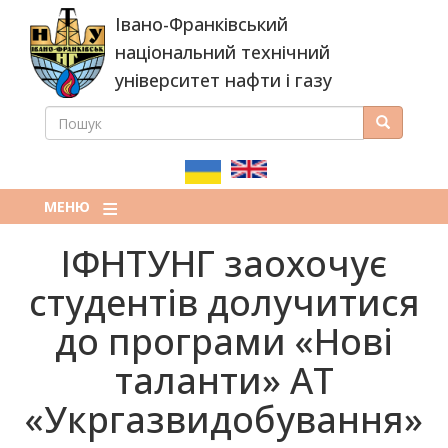
Перейти
Івано-Франківський
до
основного
національний технічний
вмісту
університет нафти і газу
ПОШУК
Пошук
ПОШУКОВА
ФОРМА
МЕНЮ
ІФНТУНГ заохочує
студентів долучитися
до програми «Нові
таланти» АТ
«Укргазвидобування»