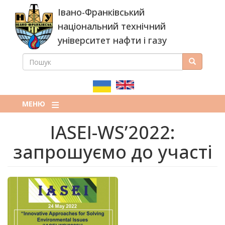
Перейти
Івано-Франківський
до
основного
національний технічний
вмісту
університет нафти і газу
ПОШУК
Пошук
ПОШУКОВА
ФОРМА
МЕНЮ
IASEI-WS’2022:
запрошуємо до участі