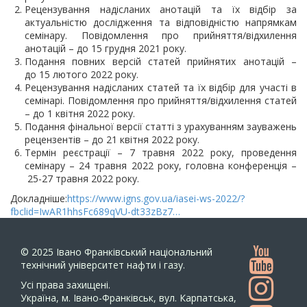
Рецензування надісланих анотацій та їх відбір за
актуальністю дослідження та відповідністю напрямкам
семінару. Повідомлення про прийняття/відхилення
анотацій – до 15 грудня 2021 року.
Подання повних версій статей прийнятих анотацій –
до 15 лютого 2022 року.
Рецензування надісланих статей та їх відбір для участі в
семінарі. Повідомлення про прийняття/відхилення статей
– до 1 квітня 2022 року.
Подання фінальної версії статті з урахуванням зауважень
рецензентів – до 21 квітня 2022 року.
Термін реєстрації – 7 травня 2022 року, проведення
семінару – 24 травня 2022 року, головна конференція –
25-27 травня 2022 року.
Докладніше:
https://www.igns.gov.ua/iasei-ws-2022/?
fbclid=IwAR1hhsFc689qVU-dt33zBz7…
© 2025
Івано Франківський національний
технічний університет нафти і газу.
Усi права захищенi.
Україна, м. Івано-Франківськ, вул. Карпатська,