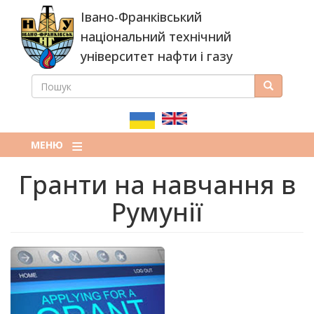
Перейти
Івано-Франківський
до
основного
національний технічний
вмісту
університет нафти і газу
ПОШУК
Пошук
ПОШУКОВА
ФОРМА
МЕНЮ
Гранти на навчання в
Румунії