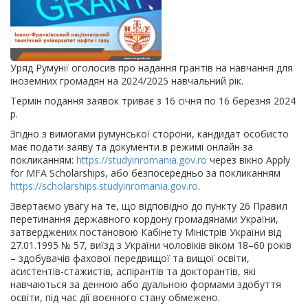
Уряд Румунії оголосив про надання грантів на навчання для
іноземних громадян на 2024/2025 навчальний рік.
Термін подання заявок триває з 16 січня по 16 березня 2024
р.
Згідно з вимогами румунської сторони, кандидат особисто
має подати заяву та документи в режимі онлайн за
покликанням:
https://studyinromania.gov.ro
через вікно Apply
for MFA Scholarships, або безпосередньо за покликанням
https://scholarships.studyinromania.gov.ro
.
Звертаємо увагу на те, що відповідно до пункту 26 Правил
перетинання державного кордону громадянами України,
затверджених постановою Кабінету Міністрів України від
27.01.1995 № 57, виїзд з України чоловіків віком 18–60 років
– здобувачів фахової передвищої та вищої освіти,
асистентів-стажистів, аспірантів та докторантів, які
навчаються за денною або дуальною формами здобуття
освіти, під час дії воєнного стану обмежено.