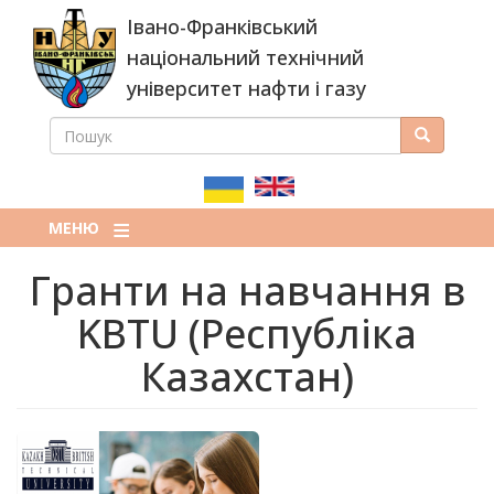
Перейти
Івано-Франківський
до
основного
національний технічний
вмісту
університет нафти і газу
ПОШУК
Пошук
ПОШУКОВА
ФОРМА
МЕНЮ
Гранти на навчання в
KBTU (Республіка
Казахстан)