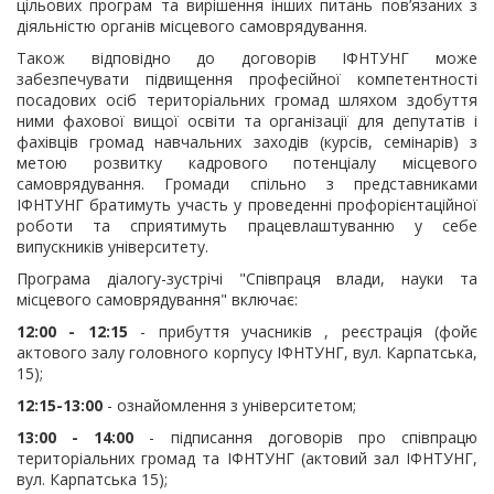
цільових програм та вирішення інших питань пов’язаних з
діяльністю органів місцевого самоврядування.
Також відповідно до договорів ІФНТУНГ може
забезпечувати підвищення професійної компетентності
посадових осіб територіальних громад шляхом здобуття
ними фахової вищої освіти та організації для депутатів і
фахівців громад навчальних заходів (курсів, семінарів) з
метою розвитку кадрового потенціалу місцевого
самоврядування. Громади спільно з представниками
ІФНТУНГ братимуть участь у проведенні профорієнтаційної
роботи та сприятимуть працевлаштуванню у себе
випускників університету.
Програма діалогу-зустрічі "Співпраця влади, науки та
місцевого самоврядування" включає:
12:00 - 12:15
- прибуття учасників , реєстрація (фойє
актового залу головного корпусу ІФНТУНГ, вул. Карпатська,
15);
12:15-13:00
- ознайомлення з університетом;
13:00 - 14:00
- підписання договорів про співпрацю
територіальних громад та ІФНТУНГ (актовий зал ІФНТУНГ,
вул. Карпатська 15);