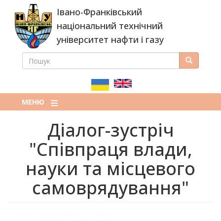
Перейти
Івано-Франківський
до
основного
національний технічний
вмісту
університет нафти і газу
ПОШУК
Пошук
ПОШУКОВА
ФОРМА
МЕНЮ
Діалог-зустріч
"Співпраця влади,
науки та місцевого
самоврядування"