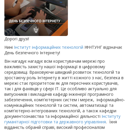
Дорогі друзі!
Нині
Інститут інформаційних технологій
ІФНТУНГ відзначає
День безпечного Інтернету!
Він нагадує нагадує всім користувачам мережі про
важливість захисту нашої інформації в цифровому
середовищі. Враховуючи швидкий розвиток технологій та
зростаючу роль Інтернету в житті кожного з нас, безпека в
мережі стає пріоритетом як для пересічних користувачів,
так і для фахівців у сфері ІТ. Це особливо актуально для
випускників і викладачів кафедр інженерії програмного
забезпечення, комп'ютерних систем і мереж, інформаційно-
комунікаційних технологій та систем, автоматизації та
комп'ютерно-інтегрованих технологій, а також кафедри
документознавства та інформаційної діяльності
Інституту
гуманітарної підготовки та державного управління
. Їхня
відданість обраній справі, високий професіоналізм