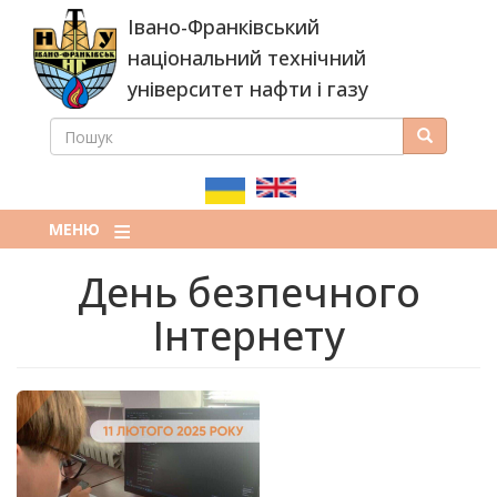
Перейти
Івано-Франківський
до
основного
національний технічний
вмісту
університет нафти і газу
ПОШУК
Пошук
ПОШУКОВА
ФОРМА
МЕНЮ
День безпечного
Інтернету