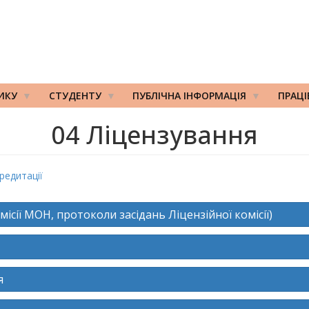
ИКУ
СТУДЕНТУ
ПУБЛІЧНА ІНФОРМАЦІЯ
ПРАЦ
04 Ліцензування
редитації
сії МОН, протоколи засідань Ліцензійної комісії)
я