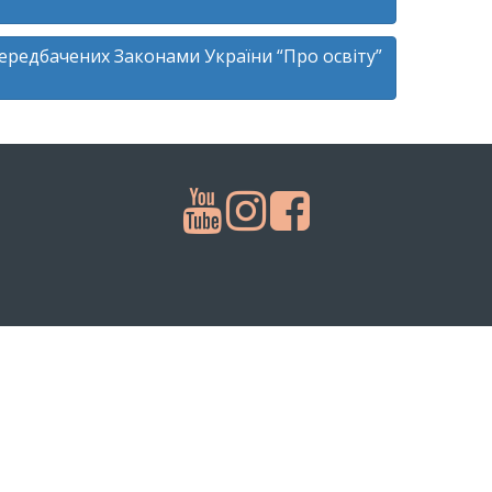
передбачених Законами України “Про освіту”