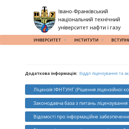
Перейти
Івано-Франківський
до
основного
національний технічний
вмісту
університет нафти і газу
УНІВЕРСИТЕТ
ІНСТИТУТИ
ВСТУПН
Додаткова інформація
Відділ ліцензування та ак
Ліцензія ІФНТУНГ (Рішення ліцензійної комі
Законодавча база з питань ліцензування
Відомості про інформаційне забезпеченн