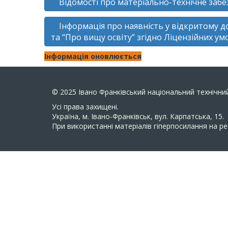
Відомості про матеріально-технічне забе
Інформація про наявність у відкритому дос
та “Про вищу освіту” згідно Ліцензійних ум
Інформація оновлюється
© 2025
Івано Франківський національний технічний
Усi права захищенi.
Україна, м. Івано-Франківськ, вул. Карпатська, 15.
При використанні матеріалів гіперпосилання на ре