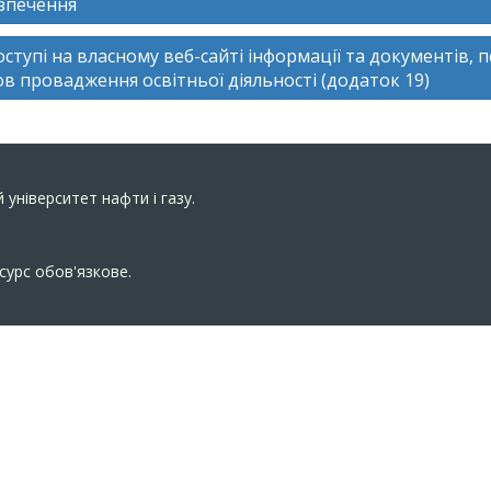
зпечення
тупі на власному веб-сайті інформації та документів, 
ов провадження освітньої діяльності (додаток 19)
 університет нафти і газу.
сурс обов'язкове.