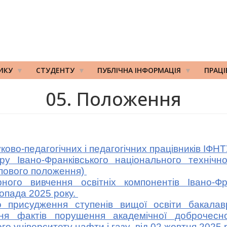
ИКУ
СТУДЕНТУ
ПУБЛІЧНА ІНФОРМАЦІЯ
ПРАЦ
05. Положення
о-педагогічних і педагогічних працівників ІФН
ано-Франківського національного технічног
ипового положення)
о вивчення освітніх компонентів Івано-Фран
топада 2025 року.
рисудження ступенів вищої освіти бакалавра
ння фактів порушення академічної доброчесн
го університету нафти і газу від 02 жовтня 2025 р