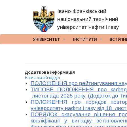
Перейти
Івано-Франківський
до
основного
національний технічний
вмісту
університет нафти і газу
УНІВЕРСИТЕТ
ІНСТИТУТИ
ВСТУПН
Додаткова інформація
Навчальний відділ
ПОЛОЖЕННЯ про рейтингування науков
ТИПОВЕ ПОЛОЖЕННЯ про кафедру Ів
листопада 2025 року.
(Додаток до Т
ПОЛОЖЕННЯ про порядок повторног
університету нафти і газу від 18 лис
ПОРЯДОК скасування рішення про п
кваліфікації у випадку встановле
Франківського національного технічно