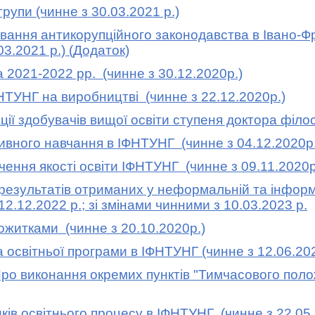
упи (чинне з 30.03.2021 р.)
ння антикорупційного законодавства в Івано-Фр
03.2021 р.)
(Додаток)
 2021-2022 рр.
(чинне з 30.12.2020р.)
НГ на виробництві (чинне з 22.12.2020р.)
 здобувачів вищої освіти ступеня доктора філос
ного навчання в ІФНТУНГ (чинне з 04.12.2020р.
ня якості освіти ІФНТУНГ (чинне з 09.11.2020р
ультатів отриманих у неформальній та інформал
12.12.2022 р
.;
зі змінами чинними з 10.03.2023 р.
итками (чинне з 20.10.2020р.)
вітньої програми в ІФНТУНГ (чинне з 12.06.202
"Про виконання окремих пунктів "Тимчасового пол
в освітнього процесу в ІФНТУНГ
(чинне з 22.05