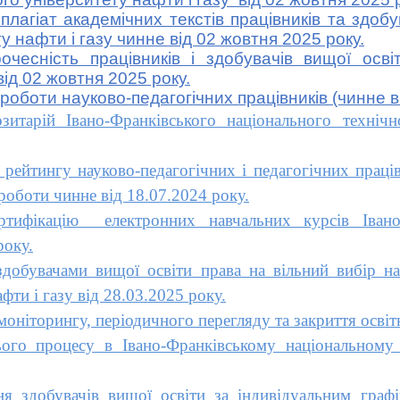
гіат академічних текстів працівників та здобув
у нафти і газу чинне від 02 жовтня 2025 року.
сність працівників і здобувачів вищої освіти
від 02 жовтня 2025 року.
боти науково-педагогічних працівників (чинне ві
арій Івано-Франківського національного технічно
тингу науково-педагогічних і педагогічних праців
 роботи чинне від 18.07.2024 року.
ікацію електронних навчальних курсів Івано-Ф
року.
бувачами вищої освіти права на вільний вибір нав
фти і газу від 28.03.2025 року.
іторингу, періодичного перегляду та закриття освітн
о процесу в Івано-Франківському національному т
здобувачів вищої освіти за індивідуальним графі