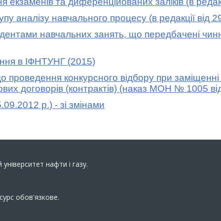
заменів та диференційованих заліків (в редакції
 аналізу навчального процесу (в редакції від 29
нтами навчальних занять, що передбачені чинн
ня в ІФНТУНГ (2015)
 проведення конкурсного відбору при заміщенні 
ових договорів (контрактів) (наказ МОН № 1005 від
.09.2012 р.)
- зі змінами
 університет нафти і газу.
сурс обов'язкове.