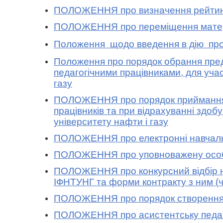
ПОЛОЖЕННЯ про визначення рейтингу 
ПОЛОЖЕННЯ про переміщення матеріа
Положення щодо введення в дію про
Положення про порядок обрання предст
педагогічними працівниками, для учас
газу
ПОЛОЖЕННЯ про порядок приймання/пе
працівників та при відрахуванні здобу
університету нафти і газу
ПОЛОЖЕННЯ про електронні навчаль
ПОЛОЖЕННЯ про уповноважену особу 
ПОЛОЖЕННЯ про конкурсний відбір на
ІФНТУНГ та форми контракту з ним
(
ПОЛОЖЕННЯ про порядок створення гу
ПОЛОЖЕННЯ про асистентську педагог