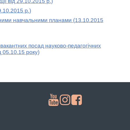
 від 29.10.2015 р.)
.10.2015 р.)
ими навчальними планами (13.10.2015
вакантних посад науково-педагогічних
 05.10.15 року)