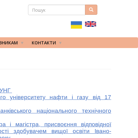
ПОШУК
Пошук
ПОШУКОВА
ФОРМА
ІВНИКАМ
КОНТАКТИ
ТУНГ
о університету нафти і газу від 17
ківського національного технічного
 і магістра, присвоєння відповідної
ості здобувачем вищої освіти Івано-
оку.