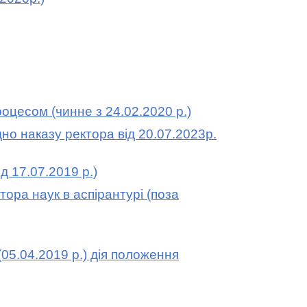
процесом
(чинне з 24.02.2020 р.)
дно наказу ректора від 20.07.2023р.
ід 17.07.2019 р.)
ора наук в аспірантурі (поза
(05.04.2019 р.) дія положення