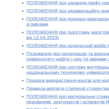
ПОЛОЖЕННЯ про надання грифу навчал
ПОЛОЖЕННЯ про екзаменаційну комісію
ПОЛОЖЕННЯ про порядок перезарахуван
зі змінами
ПОЛОЖЕННЯ про підготовку магістрів 
від 12.04.2023)
ПОЛОЖЕННЯ про конкурсний відбір НПП
Положення про організацію та викона
університету нафти і газу (зі змінами
ПОЛОЖЕННЯ про систему внутрішнього 
національному технічному університеті
Порядок використання коштів для нада
Правила виплати стипендії студентам 
ПОЛОЖЕННЯ про матеріальне стимулюв
працівників, докторантів і аспірантів