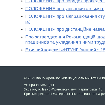
ПОЛОЖЕННЯ про порядок проведення ек
ПОЛОЖЕННЯ про університетську групу
ПОЛОЖЕННЯ про відпрацювання студе
р.)
ПОЛОЖЕННЯ про дистанційне навчан
Про затвердження Рекомендацій щодо
працівників та укладання з ними труд
Етичний кодекс ІФНТУНГ (чинний з 15
© 2025
Івано Франківський національний технічний
Усi права захищенi.
Україна, м. Івано-Франківськ, вул. Карпатська, 15.
При використанні матеріалів гіперпосилання на ре