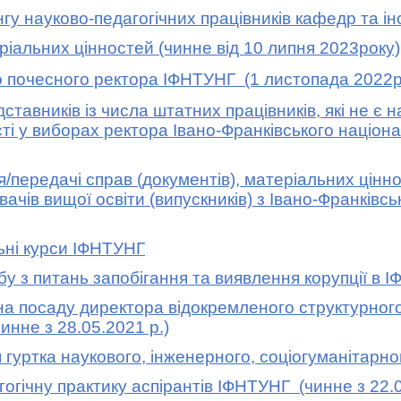
науково-педагогічних працівників кафедр та інс
льних цінностей (чинне від 10 липня 2023року)
 почесного ректора ІФНТУНГ (1 листопада 2022р
авників із числа штатних працівників, які не є 
ті у виборах ректора Івано-Франківського націона
редачі справ (документів), матеріальних цінно
вачів вищої освіти (випускників) з Івано-Франківс
ні курси ІФНТУНГ
з питань запобігання та виявлення корупції в 
 посаду директора відокремленого структурного 
чинне з 28.05.2021 р.)
ртка наукового, інженерного, соціогуманітарно
ічну практику аспірантів ІФНТУНГ (чинне з 22.0