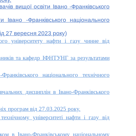
ачів вищої освіти Івано -Франківського
 Івано -Франківського національного
д 27 вересня 2023 року)
го університету нафти і газу чинне від
ників та кафедр ІФНТУНГ за результатами
ранківського національного технічного
чальних дисциплін в Івано-Франківського
іх програм від 27.03.2025 року.
ехнічному університеті нафти і газу від
ком в Івано-Франківському національному