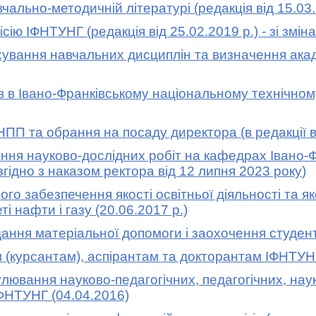
ьно-методичній літературі (редакція від 15.03.
 ІФНТУНГ (редакція від 25.02.2019 р.) - зі змін
ня навчальних дисциплін та визначення академіч
в Івано-Франківському національному технічному у
 та обрання на посаду директора (в редакції від 
ння науково-дослідних робіт на кафедрах Івано-Ф
 згідно з наказом ректора від 12 липня 2023 року
)
забезпечення якості освітньої діяльності та яко
 нафти і газу (20.06.2017 р.)
ння матеріальної допомоги і заохочення студенті
(курсантам), аспірантам та докторантам ІФНТУНГ (
ання науково-педагогічних, педагогічних, наук
 ІФНТУНГ (04.04.2016)