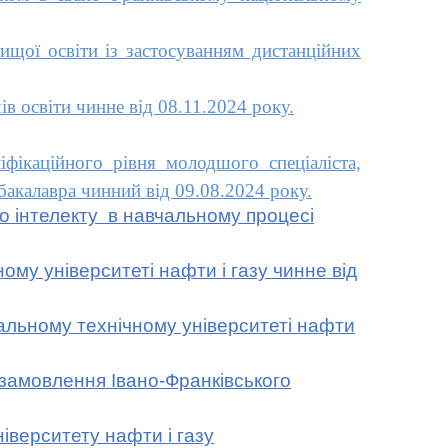
щої освіти із застосуванням дистанційних
 освіти чинне від 08.11.2024 року.
фікаційного рівня молодшого спеціаліста,
акалавра чинний від 09.08.2024 року.
 інтелекту в навчальному процесі
у університеті нафти і газу чинне від
льному технічному університеті нафти
замовлення Івано-Франківського
верситету нафти і газу