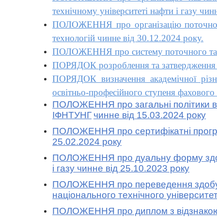
технічному університеті нафти і газу чин
ПОЛОЖЕННЯ про організацію поточного,
технологій чинне від 30.12.2024 року.
ПОЛОЖЕННЯ про систему поточного та під
ПОРЯДОК розроблення та затвердження р
ПОРЯДОК визначення академічної різниц
освітньо-професійного ступеня фахового
ПОЛОЖЕННЯ про загальні політики ви
ІФНТУНГ
чинне від 15.03.2024 року
ПОЛОЖЕННЯ про сертифікатні програми
25.02.2024 року
ПОЛОЖЕННЯ про дуальну форму здобут
і газу
чинне від 25.10.2023 року
ПОЛОЖЕННЯ про переведення здобувач
національного технічного університет
ПОЛОЖЕННЯ про диплом з відзнакою І