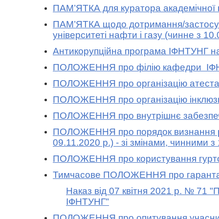
ПАМ’ЯТКА для куратора академічної гр
ПАМ’ЯТКА щодо дотримання/застосува
університеті нафти і газу
(чинне з 10.
Антикорупційна програма ІФНТУНГ на
ПОЛОЖЕННЯ про філію кафедри ІФНТУ
ПОЛОЖЕННЯ про організацію атестації
ПОЛОЖЕННЯ про організацію інклюзив
ПОЛОЖЕННЯ про внутрішнє забезпечен
ПОЛОЖЕННЯ про порядок визнання рез
09.11.2020 р.) - зі змінами
,
чинними з 
ПОЛОЖЕННЯ про користування гуртож
Тимчасове ПОЛОЖЕННЯ про гаранта ос
Наказ від 07 квітня 2021 р. № 71 
ІФНТУНГ"
ПОЛОЖЕННЯ про опитування учасникі