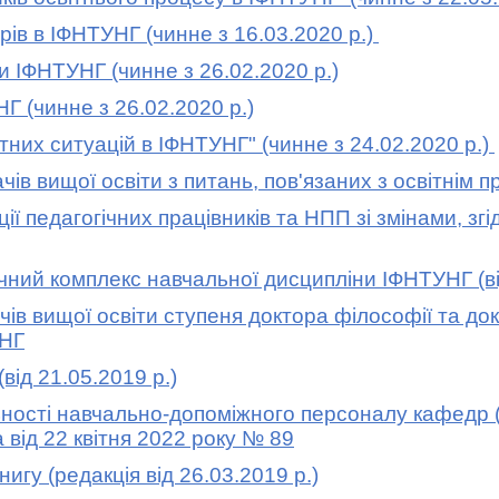
в в ІФНТУНГ (чинне з 16.03.2020 р.)
ІФНТУНГ (чинне з 26.02.2020 р.)
(чинне з 26.02.2020 р.)
них ситуацій в ІФНТУНГ"
(чинне з 24.02.2020 р.)
 вищої освіти з питань, пов'язаних з освітнім 
ї педагогічних працівників та НПП зі змінами, згі
ий комплекс навчальної дисципліни ІФНТУНГ
(в
 вищої освіти ступеня доктора філософії та докт
УНГ
ід 21.05.2019 р.)
ості навчально-допоміжного персоналу кафедр
а
від 22 квітня 2022 року № 89
у (редакція від 26.03.2019 р.)