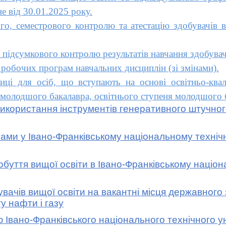
не від 30.01.2025 року.
 семестрового контролю та атестацію здобувачів ви
сумкового контролю результатів навчання здобувачів
обочих програм навчальних дисциплін (зі змінами).
і для осіб, що вступають на основі освітньо-квалі
 молодшого бакалавра, освітнього ступеня молодшого б
користання інструментів генеративного штучного
 у Івано-Франківському національному технічном
тя вищої освіти в Івано-Франківському націона
ів вищої освіти на вакантні місця державного 
у нафти і газу
вано-Франківського національного технічного уні