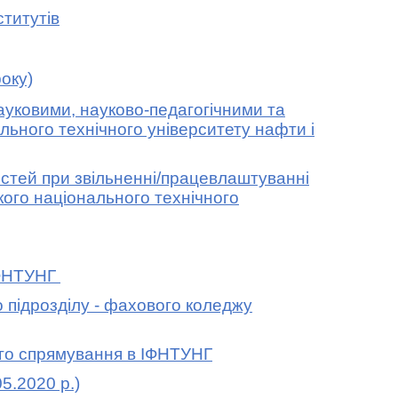
титутів
оку)
науковими, науково-педагогічними та
льного технічного університету нафти і
стей при звільненні/працевлаштуванні
ького національного технічного
ІФНТУНГ
підрозділу - фахового коледжу
го спрямування в ІФНТУНГ
5.2020 р.)