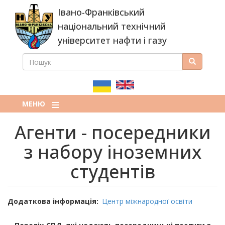
Перейти
Івано-Франківський
до
основного
національний технічний
вмісту
університет нафти і газу
ПОШУК
Пошук
ПОШУКОВА
ФОРМА
МЕНЮ
Агенти - посередники
з набору іноземних
студентів
Додаткова інформація
Центр міжнародної освіти