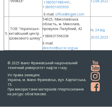
"ИНЖЕК"
12.08.2022
+380501986441
,
+380951005950
E-mail:
office@ingek.com
54025, Миколаївська
область, м. Миколаїв,
ТОВ "Українсько-
провулок Палубний, 42
№ 24 від
5.
китайський центр
+380631596336
20.02.2023
Шовкового шляху"
E-mail:
director@uccsr.org.ua
© 2025
Івано Франківський національний
технічний університет нафти і газу.
Усi права захищенi.
Україна, м. Івано-Франківськ, вул. Карпатська,
15.
При використанні матеріалів гіперпосилання
на ресурс обов'язкове.