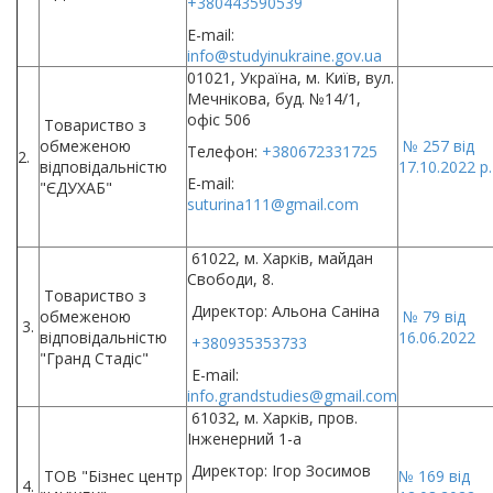
+380443590539
E-mail:
info@studyinukraine.gov.ua
01021, Україна, м. Київ, вул.
Мечнікова, буд. №14/1,
офіс 506
Товариство з
обмеженою
№ 257 від
Телефон:
+380672331725
2.
відповідальністю
17.10.2022 р.
E-mail:
"ЄДУХАБ"
suturina111@gmail.com
61022, м. Харків, майдан
Свободи, 8.
Товариство з
Директор: Альона Саніна
обмеженою
№ 79 від
3.
відповідальністю
16.06.2022
+380935353733
"Гранд Стадіс"
E-mail:
info.grandstudies@gmail.com
61032, м. Харків,
пров.
Інженерний 1-а
Директор: Ігор Зосимов
ТОВ "Бізнес центр
№ 169 від
4.