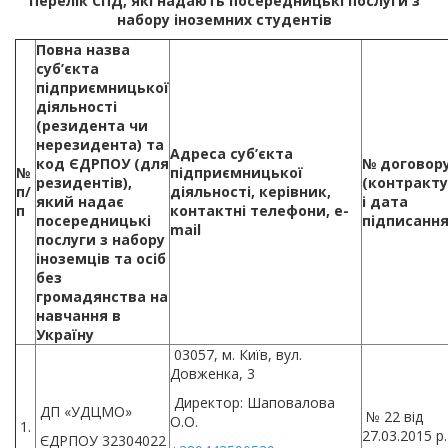
Перелік СПД, які надають посередницькі послуги з
набору іноземних студентів
Повна назва
суб’єкта
підприємницької
діяльності
(резидента чи
нерезидента) та
Адреса суб’єкта
код ЄДРПОУ (для
№ договор
№
підприємницької
резидентів),
(контракту
п/
діяльності, керівник,
який надає
і дата
п
контактні телефони, e-
посередницькі
підписанн
mail
послуги з набору
іноземців та осіб
без
громадянства на
навчання в
Україну
03057, м. Київ, вул.
Довженка, 3
Директор: Шаповалова
ДП «УДЦМО»
№ 22 від
О.О.
1.
27.03.2015 р.
ЄДРПОУ 32304022