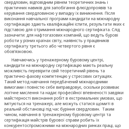
свердловин, відповідним рівнем теоретичних знань і
практичних навиків для запобігання флюїдопроявів та
керування свердловиною у випадку їх виникнення. Після
виконання навчальної програми кандидати на міжнародну
сертифікацію здають кваліфікаційні іспити, результати яких є
підставою для отримання міжнародного сертифіката. Слід
зазначити: для нафтогазових компаній, що ведуть бурові
роботи у різних країнах світу, наявність у працівників
сертифікату третього або четвертого рівня є
обов’язковою.
Навчаючись у тренажерному буровому центрі,
кандидати на міжнародну сертифікацію мають реальну
можливість перевірити свій теоретичний рівень та
практично-фахову компетенцію у стресових ситуаціях.
Такий метод навчання передбачений міжнародними
вимогами і повністю себе виправдовує, оскільки розвиває
логічне мислення та надає професійної впевненості завдяки
майстерності виконання робіт в екстремальних умовах, що
імітуються на тренажері, але можуть статися щомиті в
реальній обстановці під час буріння свердловин. Таким
чином, навчання в тренажерному буровому центрі та
сертифікація майстрів бурової справи робить їх
конкурентоспроможними на міжнародних ринках праці, що