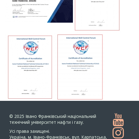
© 2025
Івано Франківський національний
технічний університет нафти і газу.
Усi права захищенi.
Україна, м. Івано-Франківськ, вул. Карпатська,