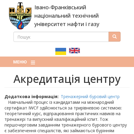
Перейти
Івано-Франківський
до
основного
національний технічний
вмісту
університет нафти і газу
ПОШУК
Пошук
ПОШУКОВА
ФОРМА
МЕНЮ
Акредитація центру
Додаткова інформація
Тренажерний буровий центр
Навчальний процес із кандидатами на міжнародний
сертифікат IWCF здійснюється за трирівневою системою:
теоретичний курс, відпрацювання практичних навиків на
тренажері та випускний кваліфікаційний іспит. Тож
першочерговим завданням тренажерного бурового центру
є забезпечення спеціалістів, які займаються бурінням