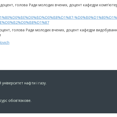
, доцент, голова Ради молодих вчених, доцент кафедри комп'ютер
0%BE%D1%80%D0%BE%D0%BD%D0%B8%D1%87-%D0%B0%D1%80%D1
E%D0%B2%D0%B8%D1%87
доцент, голова Ради молодих вчених, доцент кафедри видобування
и
lovich
 університет нафти і газу.
сурс обов'язкове.