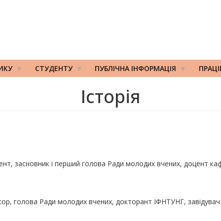
ИКУ
СТУДЕНТУ
ПУБЛІЧНА ІНФОРМАЦІЯ
ПРАЦ
Історія
оцент, засновник і перший голова Ради молодих вчених, доцент к
фесор, голова Ради молодих вчених, докторант ІФНТУНГ, завідува