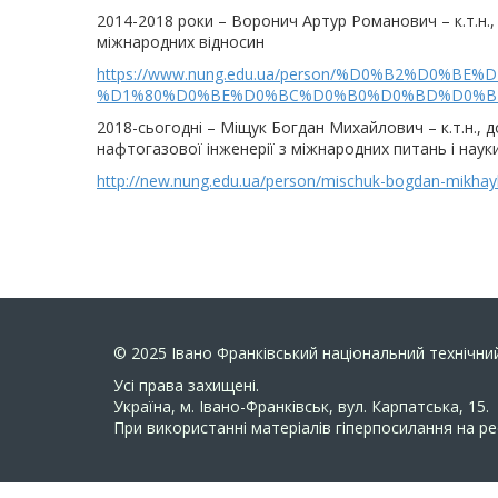
2014-2018 роки – Воронич Артур Романович – к.т.н.
міжнародних відносин
https://www.nung.edu.ua/person/%D0%B2%D
%D1%80%D0%BE%D0%BC%D0%B0%D0%BD%D0%B
2018-сьогодні – Міщук Богдан Михайлович – к.т.н., 
нафтогазової інженерії з міжнародних питань і наук
http://new.nung.edu.ua/person/mischuk-bogdan-mikhay
© 2025
Івано Франківський національний технічний
Усi права захищенi.
Україна, м. Івано-Франківськ, вул. Карпатська, 15.
При використанні матеріалів гіперпосилання на ре