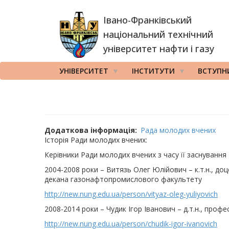
Перейти
Івано-Франківський
до
основного
національний технічний
вмісту
університет нафти і газу
УНІВЕРСИТЕТ
ІНСТИТУТИ
ВСТУПН
Додаткова інформація
Рада молодих вчених
Історія Ради молодих вчених:
Керівники Ради молодих вчених з часу її заснування
2004-2008 роки – Витязь Олег Юлійович – к.т.н., д
декана газонафтопромислового факультету
http://new.nung.edu.ua/person/vityaz-oleg-yuliyovich
2008-2014 роки – Чудик Ігор Іванович – д.т.н., про
http://new.nung.edu.ua/person/chudik-igor-ivanovich