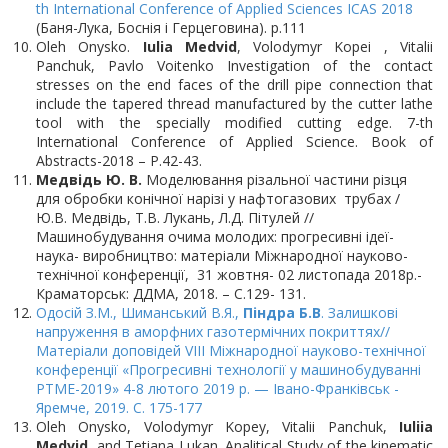
th International Conference of Applied Sciences ICAS 2018
(Баня-Лука, Боснія і Герцеговина). p.111
Oleh Onysko.
Iulia Medvid
, Volodymyr Kopei , Vitalii
Panchuk, Pavlo Voitenko Investigation of the contact
stresses on the end faces of the drill pipe connection that
include the tapered thread manufactured by the cutter lathe
tool with the specially modified cutting edge. 7-th
International Conference of Applied Science. Book of
Abstracts-2018 – P.42-43.
Медвідь Ю. В.
Моделювання різальної частини різця
для обробки конічної нарізі у нафтогазових трубах /
Ю.В. Медвідь, Т.В. Лукань, Л.Д. Пітулей //
Машинобудування очима молодих: прогресивні ідеї-
наука- виробництво: матеріали Міжнародної науково-
технічної конференції, 31 жовтня- 02 листопада 2018р.-
Краматорськ: ДДМА, 2018. – С.129- 131.
Одосій З.М., Шиманський В.Я.,
Піндра Б.В
. Залишкові
напруження в аморфних газотермічних покриттях//
Матеріали доповідей VIII Міжнародної науково-технічної
конференції «Прогресивні технології у машинобудуванні
PTME-2019» 4-8 лютого 2019 р. — Івано-Франківськ -
Яремче, 2019. С. 175-177
Oleh Onysko, Volodymyr Kopey, Vitalii Panchuk,
Iuliia
Medvid
, and Tetiana Lukan. Analitical Study of the kinematic