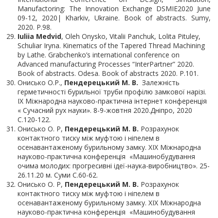
Manufactoring: The Innovation Exchange DSMIE2020 June
09-12, 2020| Kharkiv, Ukraine. Book of abstracts. Sumy,
2020. P.98.
Iuliia Medvid
, Oleh Onysko, Vitalii Panchuk, Lolita Pituley,
Schuliar Iryna. Kinematics of the Tapered Thread Machining
by Lathe. Grabchenko’s international conference on
Advanced manufacturing Processes “InterPartner” 2020.
Book of abstracts. Odesa. Book of abstracts 2020. P.101.
Онисько О.Р.,
Пендерецький М. В.
Залежність
герметичності бурильної труби профілю замкової нарізі.
ІХ Міжнародна науково-практична інтернет конференція
« Сучасний рух науки». 8-9-жовтня 2020.Дніпро, 2020
С.120-122.
Онисько О. Р,
Пендерецький М. В.
Розрахунок
контактного тиску між муфтою і ніпелем в
осенавантаженому бурильному замку. ХІХ Міжнародна
науково-практична конференція «Машинобудування
очима молодих: прогресивні ідеї-наука-виробництво». 25-
26.11.20 м. Суми С.60-62.
Онисько О. Р,
Пендерецький М. В.
Розрахунок
контактного тиску між муфтою і ніпелем в
осенавантаженому бурильному замку. ХІХ Міжнародна
науково-практична конференція «Машинобудування