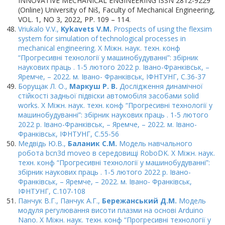
INNOVATIVE MECHANICAL ENGINEERING ISSN 2812-9229
(Online) University of Niš, Faculty of Mechanical Engineering,
VOL. 1, NO 3, 2022, PP. 109 – 114.
Vriukalo V.V.,
Kykavets V.M.
Prospects of using the flexsim
system for simulation of technological processes in
mechanical engineering. Х Міжн. наук. техн. конф
“Прогресивні технології у машинобудуванні”: збірник
наукових праць . 1-5 лютого 2022 р. Івано-Франківськ, –
Яремче, – 2022. м. Івано- Франківськ, ІФНТУНГ, C.36-37
Борущак Л. О.,
Маркуш Р. В.
Дослідження динамічної
стійкості задньої підвіски автомобіля засобами solid
works. Х Міжн. наук. техн. конф “Прогресивні технології у
машинобудуванні”: збірник наукових праць . 1-5 лютого
2022 р. Івано-Франківськ, – Яремче, – 2022. м. Івано-
Франківськ, ІФНТУНГ, C.55-56
Медвідь Ю.В.,
Баланик С.М.
Модель навчального
робота bcn3d moveo в середовищі RoboDK. Х Міжн. наук.
техн. конф “Прогресивні технології у машинобудуванні”:
збірник наукових праць . 1-5 лютого 2022 р. Івано-
Франківськ, – Яремче, – 2022. м. Івано- Франківськ,
ІФНТУНГ, C.107-108
Панчук В.Г., Панчук А.Г.,
Бережанський Д.М.
Модель
модуля регулювання висоти плазми на основі Arduino
Nano. Х Міжн. наук. техн. конф “Прогресивні технології у