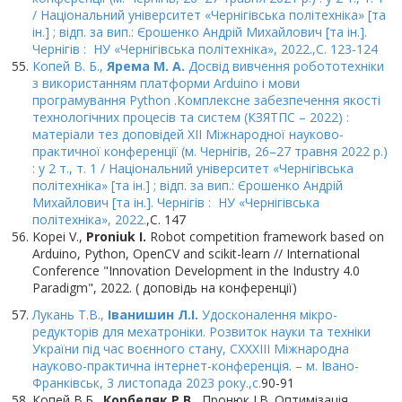
/ Національний університет «Чернігівська політехніка» [та
ін.] ; відп. за вип.: Єрошенко Андрій Михайлович [та ін.].
Чернігів : НУ «Чернігівська політехніка», 2022.
,С. 123-124
Копей В. Б.,
Ярема М. А.
Досвід вивчення робототехніки
з використанням платформи Arduino і мови
програмування Рython .Комплексне забезпечення якості
технологічних процесів та систем (КЗЯТПС – 2022) :
матеріали тез доповідей XІІ Міжнародної науково-
практичної конференції (м. Чернігів, 26–27 травня 2022 р.)
: у 2 т., т. 1 / Національний університет «Чернігівська
політехніка» [та ін.] ; відп. за вип.: Єрошенко Андрій
Михайлович [та ін.]. Чернігів : НУ «Чернігівська
політехніка», 2022.
,С. 147
Kopei V.,
Proniuk I.
Robot competition framework based on
Arduino, Python, OpenCV and scikit-learn // International
Conference "Innovation Development in the Industry 4.0
Paradigm", 2022. ( доповідь на конференції)
Лукань Т.В.,
Іванишин Л.І.
Удосконалення мікро-
редукторів для мехатроніки. Розвиток науки та техніки
України під час воєнного стану, CXXХIІІ Міжнародна
науково-практична iнтернет-конференція. – м. Івано-
Франківськ, 3 листопада 2023 року.,с.
90-91
Копей В.Б.,
Корбеляк Р.В.
, Пронюк І.В. Оптимізація