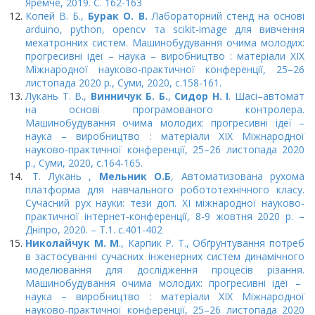
Яремче, 2019. С. 162-163
Копей В. Б.,
Бурак О. В.
Лабораторний стенд на основі
arduino, python, opencv та scikit-image для вивчення
мехатронних систем. Машинобудування очима молодих:
прогресивні ідеї – наука – виробництво : матеріали XIX
Міжнародної науково-практичної конференції, 25–26
листопада 2020 р., Суми, 2020, с.158-161.
Лукань Т. В.,
Винничук Б. Б.
,
Сидор Н. І
. Шасі–автомат
на основі програмованого контролера.
Машинобудування очима молодих: прогресивні ідеї –
наука – виробництво : матеріали XIX Міжнародної
науково-практичної конференції, 25–26 листопада 2020
р., Суми, 2020, с.164-165.
Т. Лукань ,
Мельник О.Б
, Автоматизована рухома
платформа для навчального робототехнічного класу.
Сучасний рух науки: тези доп. XI міжнародної науково-
практичної інтернет-конференції, 8-9 жовтня 2020 р. –
Дніпро, 2020. – Т.1. с.401-402
Николайчук М. М
., Карпик Р. Т., Обґрунтування потреб
в застосуванні сучасних інженерних систем динамічного
моделювання для дослідження процесів різання.
Машинобудування очима молодих: прогресивні ідеї –
наука – виробництво : матеріали XIX Міжнародної
науково-практичної конференції, 25–26 листопада 2020