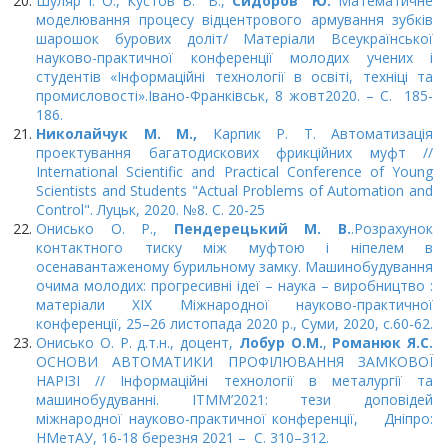
Шуляр І. О., Кустов В. В.,
Сидоров Ю.
Математичне
моделювання процесу відцентрового армування зубків
шарошок бурових доліт/ Матеріали Всеукраїнської
науково-практичної конференції молодих учених і
студентів «Інформаційні технології в освіті, техніці та
промисловості».Івано-Франківськ, 8 жовт2020. – С. 185-
186.
Николайчук М. М.,
Карпик Р. Т. Автоматизація
проектування багатодискових фрикційних муфт //
International Scientific and Practical Conference of Young
Scientists and Students "Actual Problems of Automation and
Control". Луцьк, 2020. №8. С. 20-25
Онисько О. Р.,
Пендерецький М. В.
.Розрахунок
контактного тиску між муфтою і ніпелем в
осенавантаженому бурильному замку. Машинобудування
очима молодих: прогресивні ідеї – наука – виробництво :
матеріали XIX Міжнародної науково-практичної
конференції, 25–26 листопада 2020 р., Суми, 2020, с.60-62.
Онисько О. Р. д.т.н., доцент,
Лобур О.М.
,
Романюк Я.С.
ОСНОВИ АВТОМАТИКИ ПРОФІЛЮВАННЯ ЗАМКОВОЇ
НАРІЗІ // Інформаційні технології в металургії та
машинобудуванні. ІТММ’2021: тези доповідей
міжнародної науково-практичної конференції, Дніпро:
НМетАУ, 16-18 березня 2021 – С. 310–312.