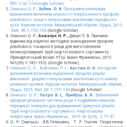
891. С.42–51(Google Scholar)
Онисько О. Р.,
Зубик О. В
. Програмна реалізація
визначення величини опуклості гіперболічного профілю
різьбового різця з ненульовим значенням переднього
кута. Наукові нотатки. Міжвузівський збірник. Луцьк, 2015.
Вип. 48. С.159–166
(Google Scholar)
Онисько О. Р.,
Бажалук Н. Р.
, Дякун П. В. Причини
відмови від існуючої методики знаходження профілю
різьбового токарного різця для виготовлення
великорозмірних труб нафтогазового сортаменту.
Прикарпатський вісник НТШ. Івано-Франківськ, 2015.
№1(29). С.183–192). (Google Scholar)
Онисько О. Р., Войтенко П. І.,
Костюк Н. О.
Алгоритм
визначення величини відхилення профілю різьби
виконаної різцем з ненульовим значенням кута нахилу
різальної кромки. Наукові нотатки. Міжвузівський збірник.
Луцьк, 2015. Вип. 50. С.137–144
(Google Scholar)
Онисько О. Р.,
Патра В. І.,
Прибуш Б. Я.
Визначення
профілю різальної частини різця з подвійним нахилом
передньої поверхні для формування трикутної різьби
труб нафтогазового сортаменту. Нафтогазова
енергетика. Івано–Франківськ, 2015. № 2(24). С.77–81
О. Р. Онисько, Я.В.Теліхович, Т. Р. Гнатик Теоретична