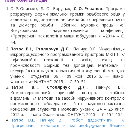
ТЕЗИ КОНФЕРЕНЦІІЙ
О. Р. Онисько, Л. О. Борущак,
С. О. Рязанов
. Програма
розрахунку форми різальної кромки різьбового різця у
залежності від значення величини його переднього кута
та діаметра різьби Збірник наукових праць ІІ-ої
Всеукраїнської науково-технічної конференції
«Прогресивні технології в машинобудуванні». –2014. – С.
.
44
Патра В.І.
,
Столярчук Д.Л.
, Панчук В.Г. Модернізація
мікропроцесорного програмованого пристрою МКП-1 //
Інформаційні технології в освіті, техніці та
промисловості. Збірник тез доповідей. Матеріали ІІ
всеукраїнської науково-практичної конференції молодих
учених і студентів, 06 – 09 жов. 2015 р. — Івано-
Франківськ: ІФНТУНГ, 2015 — С. 50–51.
Патра В.І.
,
Столярчук Д.Л.
, Панчук В.Г.
Комп’ютеризований пристрій контролю лінійних
відхилень // Методи та засоби неруйнівного контролю
промислового обладнання. 5-та науково-практична
конференція студентів і молодих учених, 24 – 25 лист.
2015 р. — Івано-Франківськ: ІФНТУНГ, 2015 — С. 154–155.
Патра В.І.,
Панчук В.Г. Робот дидактичний //
Прогресивні технології в машинобудуванні. Збірник