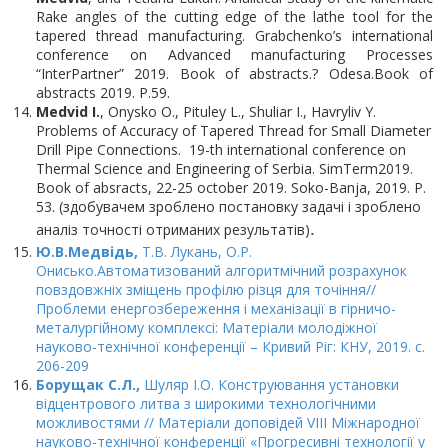
Rake angles of the cutting edge of the lathe tool for the
tapered thread manufacturing. Grabchenko’s international
conference on Advanced manufacturing Processes
“InterPartner” 2019. Book of abstracts.? Odesa.Book of
abstracts 2019. P.59.
Medvid I.
, Onysko O., Pituley L., Shuliar I., Havryliv Y.
Problems of Accuracy of Tapered Thread for Small Diameter
Drill Pipe Connections. 19-th international conference on
Thermal Science and Engineering of Serbia. SimTerm2019.
Book of absracts, 22-25 october 2019. Soko-Banja, 2019. P.
53. (здобувачем зроблено постановку задачі і зроблено
.
аналіз точності отриманих результатів)
Ю.В.Медвідь,
Т.В. Лукань, О.Р.
Онисько.Автоматизований алгоритмічний розрахунок
повздовжніх зміщень профілю різця для точіння//
Проблеми енергозбереження і механізації в гірничо-
металургійному комплексі: Матеріали молодіжної
науково-технічної конференції – Кривий Ріг: КНУ, 2019. с.
206-209
Борущак С.Л.,
Шуляр І.О. Конструювання установки
відцентрового литва з широкими технологічними
можливостями // Матеріали доповідей VIII Міжнародної
науково-технічної конференції «Прогресивні технології у