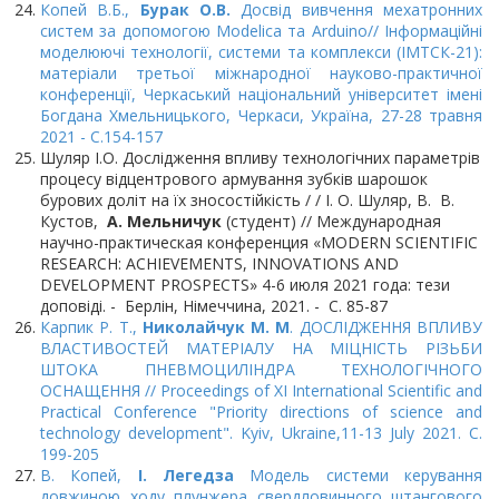
Копей В.Б.,
Бурак О.В.
Досвід вивчення мехатронних
систем за допомогою Modelica та Arduino// Інформаційні
моделюючі технології, системи та комплекси (ІМТСК-21):
матеріали третьої міжнародної науково-практичної
конференції, Черкаський національний університет імені
Богдана Хмельницького, Черкаси, Україна, 27-28 травня
2021 - С.154-157
Шуляр І.О. Дослідження впливу технологічних параметрів
процесу відцентрового армування зубків шарошок
бурових доліт на їх зносостійкість / / І. О. Шуляр, В. В.
Кустов,
А. Мельничук
(студент) // Международная
научно-практическая конференция «MODERN SCIENTIFIC
RESEARCH: ACHIEVEMENTS, INNOVATIONS AND
DEVELOPMENT PROSPECTS» 4-6 июля 2021 года: тези
доповіді. - Берлін, Німеччина, 2021. - С. 85-87
Карпик Р. Т.,
Николайчук М. М
. ДОСЛІДЖЕННЯ ВПЛИВУ
ВЛАСТИВОСТЕЙ МАТЕРІАЛУ НА МІЦНІСТЬ РІЗЬБИ
ШТОКА ПНЕВМОЦИЛІНДРА ТЕХНОЛОГІЧНОГО
ОСНАЩЕННЯ // Proceedings of XI International Scientific and
Practical Conference "Priority directions of science and
technology development". Kyiv, Ukraine,11-13 July 2021. С.
199-205
В. Копей,
І. Легедза
Модель системи керування
довжиною ходу плунжера свердловинного штангового