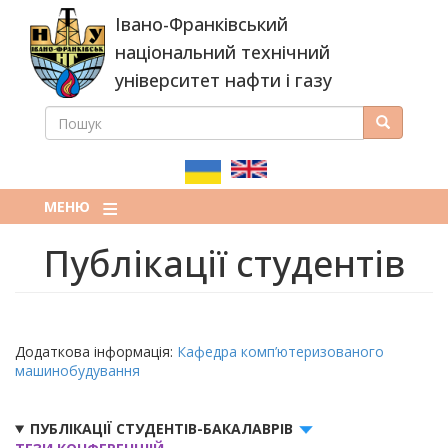
Перейти
Івано-Франківський
до
основного
національний технічний
вмісту
університет нафти і газу
ПОШУК
Пошук
ПОШУКОВА
ФОРМА
МЕНЮ
Публікації студентів
Додаткова інформація:
Кафедра комп’ютеризованого
машинобудування
ПУБЛІКАЦІЇ СТУДЕНТІВ-БАКАЛАВРІВ