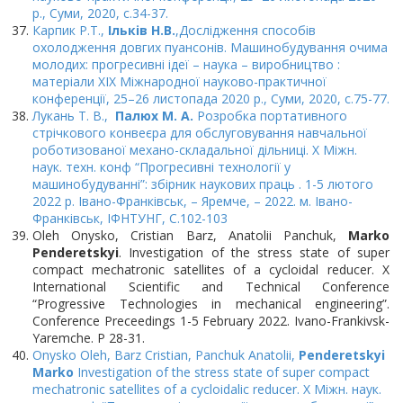
р., Суми, 2020, с.34-37.
Карпик Р.Т.,
Ільків Н.В.
,Дослідження способів
охолодження довгих пуансонів. Машинобудування очима
молодих: прогресивні ідеї – наука – виробництво :
матеріали XIX Міжнародної науково-практичної
конференції, 25–26 листопада 2020 р., Суми, 2020, с.75-77.
Лукань Т. В.,
Палюх М. А.
Розробка портативного
стрічкового конвеєра для обслуговування навчальної
роботизованої механо-складальної дільниці. Х Міжн.
наук. техн. конф “Прогресивні технології у
машинобудуванні”: збірник наукових праць . 1-5 лютого
2022 р. Івано-Франківськ, – Яремче, – 2022. м. Івано-
Франківськ, ІФНТУНГ, C.102-103
Oleh Onysko, Cristian Barz, Anatolii Panchuk,
Marko
Penderetskyi
. Investigation of the stress state of super
compact mechatronic satellites of a cycloidal reducer. X
International Scientific and Technical Conference
“Progressive Technologies in mechanical engineering”.
Conference Preceedings 1-5 February 2022. Ivano-Frankivsk-
Yaremche. P 28-31.
Onysko Oleh, Barz Cristian, Panchuk Anatolii,
Penderetskyi
Marko
Investigation of the stress state of super compact
mechatronic satellites of a cycloidalic reducer. Х Міжн. наук.