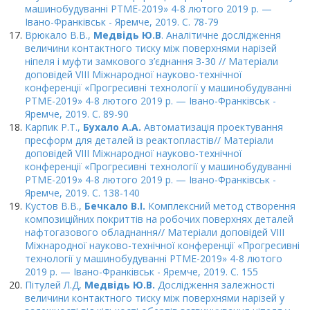
машинобудуванні PTME-2019» 4-8 лютого 2019 р. —
Івано-Франківськ - Яремче, 2019. С. 78-79
Врюкало В.В.,
Медвідь Ю.В
. Аналітичне дослідження
величини контактного тиску між поверхнями нарізей
ніпеля і муфти замкового з’єднання З-30 // Матеріали
доповідей VIII Міжнародної науково-технічної
конференції «Прогресивні технології у машинобудуванні
PTME-2019» 4-8 лютого 2019 р. — Івано-Франківськ -
Яремче, 2019. С. 89-90
Карпик Р.Т.,
Бухало А.А.
Автоматизація проектування
пресформ для деталей із реактопластів// Матеріали
доповідей VIII Міжнародної науково-технічної
конференції «Прогресивні технології у машинобудуванні
PTME-2019» 4-8 лютого 2019 р. — Івано-Франківськ -
Яремче, 2019. С. 138-140
Кустов В.В.,
Бечкало В.І.
Комплексний метод створення
композиційних покриттів на робочих поверхнях деталей
нафтогазового обладнання// Матеріали доповідей VIII
Міжнародної науково-технічної конференції «Прогресивні
технології у машинобудуванні PTME-2019» 4-8 лютого
2019 р. — Івано-Франківськ - Яремче, 2019. С. 155
Пітулей Л.Д,
Медвідь Ю.В.
Дослідження залежності
величини контактного тиску між поверхнями нарізей у