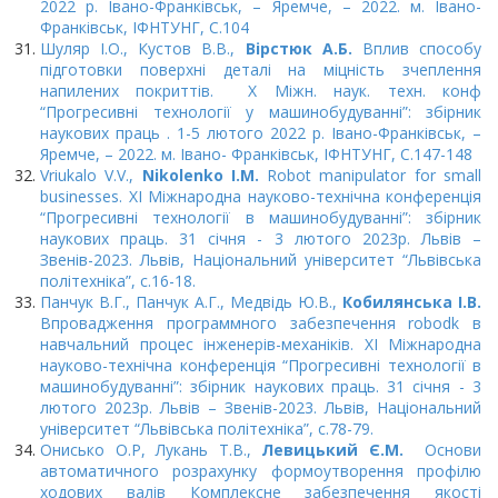
2022 р. Івано-Франківськ, – Яремче, – 2022. м. Івано-
Франківськ, ІФНТУНГ, C.104
Шуляр І.О., Кустов В.В.,
Вірстюк А.Б.
Вплив способу
підготовки поверхні деталі на міцність зчеплення
напилених покриттів. Х Міжн. наук. техн. конф
“Прогресивні технології у машинобудуванні”: збірник
наукових праць . 1-5 лютого 2022 р. Івано-Франківськ, –
Яремче, – 2022. м. Івано- Франківськ, ІФНТУНГ, C.147-148
Vriukalo V.V.,
Nikolenko I.M.
Robot manipulator for small
businesses. ХІ Міжнародна науково-технічна конференція
“Прогресивні технології в машинобудуванні”: збірник
наукових праць. 31 січня - 3 лютого 2023р. Львів –
Звенів-2023. Львів, Національний університет “Львівська
політехніка”, с.16-18.
Панчук В.Г., Панчук А.Г., Медвідь Ю.В.,
Кобилянська І.В.
Впровадження программного забезпечення robodk в
навчальний процес інженерів-механіків. ХІ Міжнародна
науково-технічна конференція “Прогресивні технології в
машинобудуванні”: збірник наукових праць. 31 січня - 3
лютого 2023р. Львів – Звенів-2023. Львів, Національний
університет “Львівська політехніка”, с.78-79.
Онисько О.Р, Лукань Т.В.,
Левицький Є.М.
Основи
автоматичного розрахунку формоутворення профілю
ходових валів Комплексне забезпечення якості