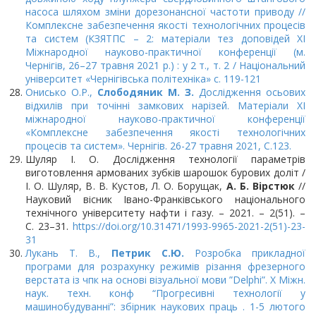
насоса шляхом зміни дорезонансної частоти приводу //
Комплексне забезпечення якості технологічних процесів
та систем (КЗЯТПС – 2: матеріали тез доповідей XІ
Міжнародної науково-практичної конференції (м.
Чернігів, 26–27 травня 2021 р.) : у 2 т., т. 2 / Національний
університет «Чернігівська політехніка» с. 119-121
Онисько О.Р.,
Cлободяник М. З.
Дослідження осьових
відхилів при точінні замкових нарізей. Матеріали ХІ
міжнародної науково-практичної конференції
«Комплексне забезпечення якості технологічних
процесів та систем». Чернігів. 26-27 травня 2021, С.123.
Шуляр І. О. Дослідження технології параметрів
виготовлення армованих зубків шарошок бурових доліт /
І. О. Шуляр, В. В. Кустов, Л. О. Борущак,
А. Б. Вірстюк
//
Науковий вісник Івано-Франківського національного
технічного університету нафти і газу. – 2021. – 2(51). –
C. 23–31.
https://doi.org/10.31471/1993-
9965-2021-2(51)-23-
31
Лукань Т. В.,
Петрик С.Ю.
Розробка прикладної
програми для розрахунку режимів різання фрезерного
верстата із чпк на основі візуальної мови ”Delphi”. Х Міжн.
наук. техн. конф “Прогресивні технології у
машинобудуванні”: збірник наукових праць . 1-5 лютого