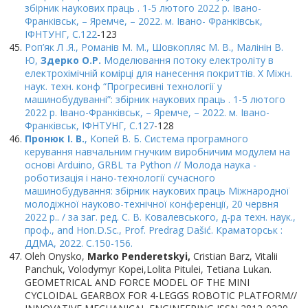
збірник наукових праць . 1-5 лютого 2022 р. Івано-
Франківськ, – Яремче, – 2022. м. Івано- Франківськ,
ІФНТУНГ, C.122
-123
Роп’як Л .Я., Романів М. М., Шовкопляс М. В., Малінін В.
Ю,
Здерко О.Р.
Моделювання потоку електроліту в
електрохімічній комірці для нанесення покриттів. Х Міжн.
наук. техн. конф “Прогресивні технології у
машинобудуванні”: збірник наукових праць . 1-5 лютого
2022 р. Івано-Франківськ, – Яремче, – 2022. м. Івано-
Франківськ, ІФНТУНГ, C.127
-128
Пронюк І. В.
, Копей В. Б. Система програмного
керування навчальним гнучким виробничим модулем на
основі Arduino, GRBL та Python // Молода наука -
роботизація і нано-технології сучасного
машинобудування: збірник наукових праць Міжнародної
молодіжної науково-технічної конференції, 20 червня
2022 р.. / за заг. ред. С. В. Ковалевського, д-ра техн. наук.,
проф., and Hon.D.Sc., Prof. Predrag Dašić. Краматорськ :
ДДМА, 2022. С.150-156.
Oleh Onysko,
Marko Penderetskyi,
Cristian Barz, Vitalii
Panchuk, Volodymyr Kopei,Lolita Pitulei, Tetiana Lukan.
GEOMETRICAL AND FORCE MODEL OF THE MINI
CYCLOIDAL GEARBOX FOR 4-LEGGS ROBOTIC PLATFORM//