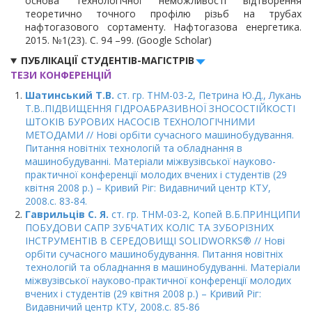
основа технологічної неможливості відтворення
теоретично точного профілю різьб на трубах
нафтогазового сортаменту. Нафтогазова енергетика.
2015. №1(23). С. 94 –99. (Google Scholar)
ПУБЛІКАЦІЇ СТУДЕНТІВ-МАГІСТРІВ
ТЕЗИ КОНФЕРЕНЦІЙ
Шатинський Т.В.
ст. гр. ТНМ-03-2, Петрина Ю.Д., Лукань
Т.В..ПІДВИЩЕННЯ ГІДРОАБРАЗИВНОЇ ЗНОСОСТІЙКОСТІ
ШТОКІВ БУРОВИХ НАСОСІВ ТЕХНОЛОГІЧНИМИ
МЕТОДАМИ // Нові орбіти сучасного машинобудування.
Питання новітніх технологій та обладнання в
машинобудуванні. Матеріали міжвузівської науково-
практичної конференції молодих вчених і студентів (29
квітня 2008 р.) – Кривий Ріг: Видавничий центр КТУ,
2008.с. 83-84.
Гаврильців С. Я.
ст. гр. ТНМ-03-2, Копей В.Б.ПРИНЦИПИ
ПОБУДОВИ САПР ЗУБЧАТИХ КОЛІС ТА ЗУБОРІЗНИХ
ІНСТРУМЕНТІВ В СЕРЕДОВИЩІ SOLIDWORKS® // Нові
орбіти сучасного машинобудування. Питання новітніх
технологій та обладнання в машинобудуванні. Матеріали
міжвузівської науково-практичної конференції молодих
вчених і студентів (29 квітня 2008 р.) – Кривий Ріг:
Видавничий центр КТУ, 2008.с. 85-86