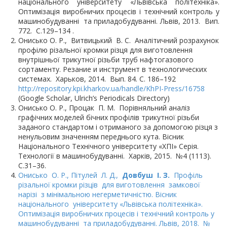
національного університету «Львівська політехніка».
Оптимізація виробничих процесів і технічний контроль у
машинобудуванні та приладобудуванні. Львів, 2013. Вип.
772. С.129–134 .
Онисько О. Р., Витвицький В. С. Аналітичний розрахунок
профілю різальної кромки різця для виготовлення
внутрішньої трикутної різьби труб нафтогазового
сортаменту. Резание и инструмент в технологических
системах. Харьков, 2014. Вып. 84. С. 186–192
http://repository.kpi.kharkov.ua/handle/KhPI-Press/16758
(Google Scholar, Ulrich’s Periodicals Directory)
Онисько О. Р., Процак П. М. Порівняльний аналіз
графічних моделей бічних профілів трикутної різьби
заданого стандартом і отриманого за допомогою різця з
ненульовим значенням переднього кута. Вісник
Національного Технічного університету «ХПІ» Серія.
Технології в машинобудуванні. Харків, 2015. №4 (1113).
С.31–36.
Онисько О. Р., Пітулей Л. Д.,
Довбуш І. З.
Профіль
різальної кромки різців для виготовлення замкової
нарізі з мінімальною негерметичністю. Вісник
національного університету «Львівська політехніка».
Оптимізація виробничих процесів і технічний контроль у
машинобудуванні та приладобудуванні. Львів, 2018. №