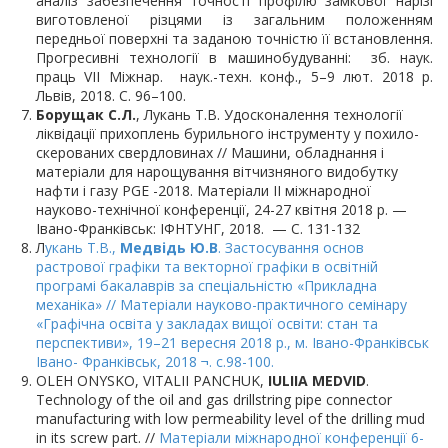
аналіз забезпечення точності профілю замкової нарізі
виготовленої різцями із загальним положенням
передньої поверхні та заданою точністю її встановлення.
Прогресивні технології в машинобудуванні: зб. наук.
праць VІІ Міжнар. наук.-техн. конф., 5–9 лют. 2018 р.
Львів, 2018. С. 96–100.
Борущак С.Л.
, Лукань Т.В. Удосконалення технології
ліквідації прихоплень бурильного інструменту у похило-
скерованих свердловинах // Машини, обладнання і
матеріали для нарощування вітчизняного видобутку
нафти і газу PGE -2018. Матеріали ІІ міжнародної
науково-технічної конференції, 24-27 квітня 2018 р. —
Івано-Франківськ: ІФНТУНГ, 2018. — С. 131-132
Л
укань Т.В.,
Медвідь Ю.В
. Застосування основ
растрової графіки та векторної графіки в освітній
програмі бакалаврів за спеціальністю «Прикладна
механіка» // Матеріали науково-практичного семінару
«Графічна освіта у закладах вищої освіти: стан та
перспективи», 19–21 вересня 2018 р., м. Івано-Франківськ
Івано- Франківськ, 2018 ¬. с.98-100.
OLEH ONYSKO, VITALII PANCHUK,
IULIIA MEDVID
.
Technology of the oil and gas drillstring pipe connector
manufacturing with low permeability level of the drilling mud
in its screw part.
//
Матеріали міжнародної конференції 6-