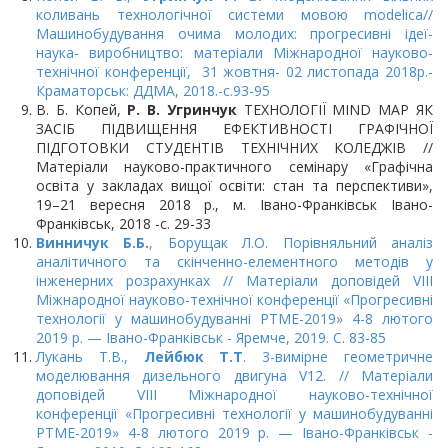
коливань технологічної системи мовою modelica//
Машинобудування очима молодих: прогресивні ідеї-
наука- виробництво: матеріали Міжнародної науково-
технічної конференції, 31 жовтня- 02 листопада 2018р.-
Краматорськ: ДДМА, 2018.-с.93-95
В. Б. Копей,
Р. В. Угринчук
ТЕХНОЛОГІЇ MIND MAP ЯК
ЗАСІБ ПІДВИЩЕННЯ ЕФЕКТИВНОСТІ ГРАФІЧНОЇ
ПІДГОТОВКИ СТУДЕНТІВ ТЕХНІЧНИХ КОЛЕДЖІВ //
Матеріали науково-практичного семінару «Графічна
освіта у закладах вищої освіти: стан та перспективи»,
19–21 вересня 2018 р., м. Івано-Франківськ Івано-
Франківськ, 2018 -с. 29-33
Винничук Б.Б.
, Борущак Л.О. Порівняльний аналіз
аналітичного та скінченно-елементного методів у
інженерних розрахунках // Матеріали доповідей VIII
Міжнародної науково-технічної конференції «Прогресивні
технології у машинобудуванні PTME-2019» 4-8 лютого
2019 р. — Івано-Франківськ - Яремче, 2019. С. 83-85
Лукань Т.В.,
Лейбюк Т.Т
. 3-вимірне геометричне
моделювання дизельного двигуна V12. // Матеріали
доповідей VIII Міжнародної науково-технічної
конференції «Прогресивні технології у машинобудуванні
PTME-2019» 4-8 лютого 2019 р. — Івано-Франківськ -