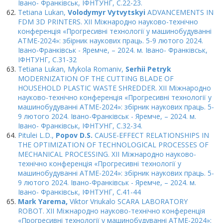
Івано- Франківськ, ІФНТУНГ, C.22-23.
Tetiana Lukan,
Volodymyr Vytvytskyi
ADVANCEMENTS IN
FDM 3D PRINTERS. XII Міжнародно науково-технічно
конференція «Прогресивні технології у машинобудуванні
ATME-2024»: збірник наукових праць. 5-9 лютого 2024.
Івано-Франківськ - Яремче, – 2024. м. Івано- Франківськ,
ІФНТУНГ, C.31-32
Tetiana Lukan, Mykola Romaniv,
Serhii Petryk
MODERNIZATION OF THE CUTTING BLADE OF
HOUSEHOLD PLASTIC WASTE SHREDDER. XII Міжнародно
науково-технічно конференція «Прогресивні технології у
машинобудуванні ATME-2024»: збірник наукових праць. 5-
9 лютого 2024. Івано-Франківськ - Яремче, – 2024. м.
Івано- Франківськ, ІФНТУНГ, C.32-34.
Pitulei L.D.,
Popov D.S.
CAUSE-EFFECT RELATIONSHIPS IN
THE OPTIMIZATION OF TECHNOLOGICAL PROCESSES OF
MECHANICAL PROCESSING. XII Міжнародно науково-
технічно конференція «Прогресивні технології у
машинобудуванні ATME-2024»: збірник наукових праць. 5-
9 лютого 2024. Івано-Франківськ - Яремче, – 2024. м.
Івано- Франківськ, ІФНТУНГ, C.41-44
Mark Yarema,
Viktor Vriukalo SCARA LABORATORY
ROBOT. XII Міжнародно науково-технічно конференція
«Прогресивні технології у машинобудуванні ATME-2024»: