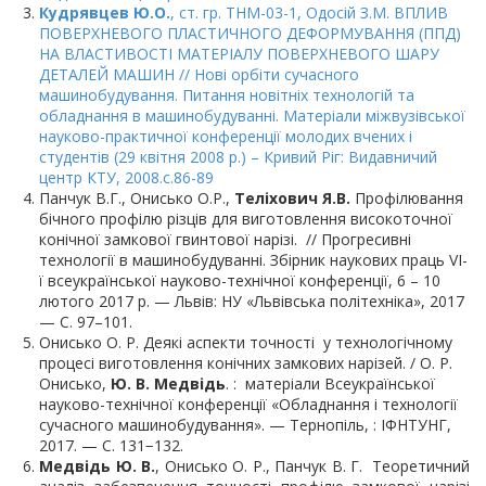
Кудрявцев Ю.О.
, ст. гр. ТНМ-03-1, Одосій З.М. ВПЛИВ
ПОВЕРХНЕВОГО ПЛАСТИЧНОГО ДЕФОРМУВАННЯ (ППД)
НА ВЛАСТИВОСТІ МАТЕРІАЛУ ПОВЕРХНЕВОГО ШАРУ
ДЕТАЛЕЙ МАШИН // Нові орбіти сучасного
машинобудування. Питання новітніх технологій та
обладнання в машинобудуванні. Матеріали міжвузівської
науково-практичної конференції молодих вчених і
студентів (29 квітня 2008 р.) – Кривий Ріг: Видавничий
центр КТУ, 2008.с.86-89
Панчук В.Г., Онисько О.Р.,
Теліхович Я.В.
Профілювання
бічного профілю різців для виготовлення високоточної
конічної замкової гвинтової нарізі. // Прогресивні
технології в машинобудуванні. Збірник наукових праць VІ-
ї всеукраїнської науково-технічної конференції, 6 – 10
лютого 2017 р. — Львів: НУ «Львівська політехніка», 2017
— С. 97–101.
Онисько О. Р. Деякі аспекти точності у технологічному
процесі виготовлення конічних замкових нарізей. / О. Р.
Онисько,
Ю. В. Медвідь
. : матеріали Всеукраїнської
науково-технічної конференції «Обладнання і технології
сучасного машинобудування». —
Тернопіль,
: ІФНТУНГ,
2017. — С. 131−132.
Медвідь Ю. В.
, Онисько О. Р., Панчук В. Г. Теоретичний