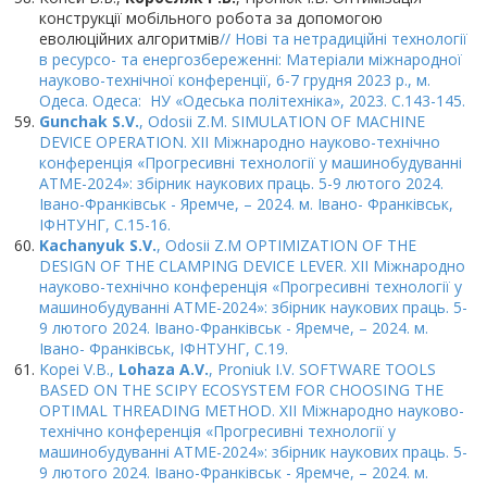
конструкції мобільного робота за допомогою
еволюційних алгоритмів
// Нові та нетрадиційні технології
в ресурсо- та енергозбереженні: Матеріали міжнародної
науково-технічної конференції, 6-7 грудня 2023 р., м.
Одеса. Одеса: НУ «Одеська політехніка», 2023. С.143-145.
Gunchak S.V.
, Odosii Z.M. SIMULATION OF MACHINE
DEVICE OPERATION. XII Міжнародно науково-технічно
конференція «Прогресивні технології у машинобудуванні
ATME-2024»: збірник наукових праць. 5-9 лютого 2024.
Івано-Франківськ - Яремче, – 2024. м. Івано- Франківськ,
ІФНТУНГ, C.15-16.
Kachanyuk S.V.
, Odosii Z.M OPTIMIZATION OF THE
DESIGN OF THE CLAMPING DEVICE LEVER. XII Міжнародно
науково-технічно конференція «Прогресивні технології у
машинобудуванні ATME-2024»: збірник наукових праць. 5-
9 лютого 2024. Івано-Франківськ - Яремче, – 2024. м.
Івано- Франківськ, ІФНТУНГ, C.19.
Kopei V.B.,
Lohaza A.V.
, Proniuk I.V. SOFTWARE TOOLS
BASED ON THE SCIPY ECOSYSTEM FOR CHOOSING THE
OPTIMAL THREADING METHOD. XII Міжнародно науково-
технічно конференція «Прогресивні технології у
машинобудуванні ATME-2024»: збірник наукових праць. 5-
9 лютого 2024. Івано-Франківськ - Яремче, – 2024. м.