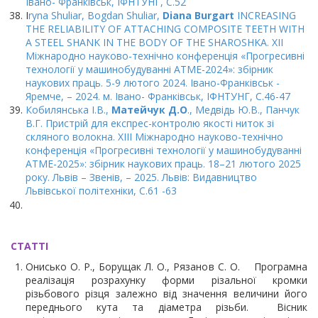
Івано- Франківськ, ІФНТУНГ, C.52
I
ryna Shuliar, Bogdan Shuliar,
Diana Burgart
INCREASING
THE RELIABILITY OF ATTACHING COMPOSITE TEETH WITH
A STEEL SHANK IN THE BODY OF THE SHAROSHKA. XII
Міжнародно науково-технічно конференція «Прогресивні
технології у машинобудуванні ATME-2024»: збірник
наукових праць. 5-9 лютого 2024. Івано-Франківськ -
Яремче, – 2024. м. Івано- Франківськ, ІФНТУНГ, C.46-47
Кобилянська І.В.,
Матейчук Д.О
., Медвідь Ю.В., Панчук
В.Г. Пристрій для експрес-контролю якості ниток зі
скляного волокна. XIIІ Міжнародно науково-технічно
конференція «Прогресивні технології у машинобудуванні
ATME-2025»: збірник наукових праць. 18–21 лютого 2025
року. Львів – Звенів, – 2025. Львів: Видавництво
Львівської політехніки, C.61 -63
СТАТТІ
Онисько О. Р., Борущак Л. О., Рязанов С. О. Програмна
реалізація розрахунку форми різальної кромки
різьбового різця залежно від значення величини його
переднього кута та діаметра різьби. Вісник