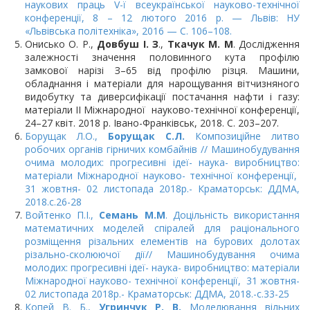
наукових праць V-ї всеукраїнської науково-технічної
конференції, 8 – 12 лютого 2016 р. — Львів: НУ
«Львівська політехніка», 2016 — С. 106–108.
Онисько О. Р.,
Довбуш І. З
.,
Ткачук М. М
. Дослідження
залежності значення половинного кута профілю
замкової нарізі З–65 від профілю різця. Машини,
обладнання і матеріали для нарощування вітчизняного
видобутку та диверсифікації постачання нафти і газу:
матеріали ІІ Міжнародної науково-технічної конференції,
24–27 квіт. 2018 р. Івано-Франківськ, 2018. С. 203–207.
Борущак Л.О.,
Борущак С.Л.
Композиційне литво
робочих органів гірничих комбайнів // Машинобудування
очима молодих: прогресивні ідеї- наука- виробництво:
матеріали Міжнародної науково- технічної конференції,
31 жовтня- 02 листопада 2018р.- Краматорськ: ДДМА,
2018.с.26-28
Войтенко П.І.,
Семань М.М
. Доцільність використання
математичних моделей спіралей для раціонального
розміщення різальних елементів на бурових долотах
різально-сколюючої дії// Машинобудування очима
молодих: прогресивні ідеї- наука- виробництво: матеріали
Міжнародної науково- технічної конференції, 31 жовтня-
02 листопада 2018р.- Краматорськ: ДДМА, 2018.-с.33-25
Копей В. Б.,
Угринчук Р. В.
Моделювання вільних