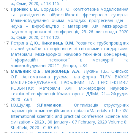
р., Суми, 2020, с.113-115.
Пронюк І. В.
, Борущак Л. О. Комп’ютерне моделювання
та дослідження вібростійкості фрезерного супорта.
Машинобудування очима молодих: прогресивні ідеї –
наука – виробництво : матеріали XIX Міжнародної
науково-практичної конференції, 25–26 листопада 2020
р., Суми, 2020, с.118-122.
Петрина Д.Ю.,
Кикавець В.М
. Розвиток трубопровідних
сталей україни та порівняння зі світовими стандартами.
Матеріали Міжнародної науково-технічної конференції
"Інформаційні технології в металургії та
машинобудуванні 2021" Дніпро, с.84
Мельник О.Б.
,
Веркалець А.А.
, Лукань Т.В., Онисько
О.Р. Автоматична рухома платформа TLF// ВАЖКЕ
МАШИНОБУДУВАННЯ. ПРОБЛЕМИ ТА ПЕРСПЕКТИВИ
РОЗВИТКУ: матеріали XVІІІ Міжнародної науково-
технічної конференції Краматорськ: ДДМА, 21—24грудня
2020 - с.64
І.О.Шуляр,
Я.Романюк.
Оптимізація структурних
параметрів композиційних матеріалів/Materials of the XVI
International scientific and practical Conference Science and
civilization - 2020 , 30 January - 07 February, 2020 Volume 8:
Sheffield, 2020 - С. 63-66