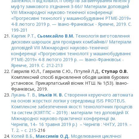
залежності від кількості обертів загвинчування ніпеля у
муфту замкового з’єднання З-66// Матеріали доповідей
VIII Міжнародної науково-технічної конференції
«Прогресивні технології у машинобудуванні PTME-2019»
4-8 лютого 2019 р. — Івано-Франківськ - Яремче, 2019. С.
199-201
Карпик Р.Т.,
Сьомкайло В.М.
Технологія виготовлення
дискових шарошок для прохідних комбайнів// Матеріали
доповідей VIII Міжнародної науково-технічної
конференції «Прогресивні технології у машинобудуванні
PTME-2019» 4-8 лютого 2019 р. — Івано-Франківськ -
Яремче, 2019. С. 212-213
Гаврилів Ю.Л., Гаврилів С.Ю., Пітулей Л.Д.,
Ступар О.В.
Комплексний спосіб відновлення ободів шківів бурових
установок. Прикарпатський вісник НТШ. № 1(53). Івано-
Франківськ, 2019.
Лукань Т. В.,
Ільків Н. В.
Cтворення керуючого автомата
на основі жорсткої логіки у середовищі ISIS PROTEUS.
Комплексне забезпечення якості технологічних процесів
та систем (КЗЯТПС – 2019) : матеріали тез доповідей ІХ
Міжнародної науково-практичної конференції (м.
Чернігів, 14– 16 травня 2019 р.) – Чернігів : ЧНТУ, 2019. –
Т. 2. – с. 215
-216
Копей В.Б.,
Максимів О.Д.
Моделювання циклічної