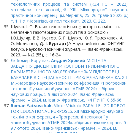
технологічних процесів та систем (КЗЯТПС – 2022):
матеріали тез доповідей XІІІ Міжнародної науково-
практичної конференції (м. Чернігів, 25–26 травня 2023 р.)
т. 1. НУ «Чернігівська політехніка», 2023. С. 222.
Шуляр. І. О. Вплив технологічних факторів на міцність
зчеплення газотермічних покриттів з основою /
І.О.Шуляр, В.В. Кустов, Б. Р. Шуляр, Ю. Я. Присяжнюк, А.
О. Молчанов,
Д. І. Бургарт
)// Науковий вісник ІФНТУНГ :
всеукр. науково-технічний журнал. — Івано-Франківськ,
2023. — №2 (55), с. 16-24.
Любомир Борущак,
Андрій Хромей
МІСЦЕ ТА
ЗАВДАННЯ ДИСЦИПЛІНИ «ОСНОВИ ТРИВИМІРНОГО
ПАРАМЕТРИЧНОГО МОДЕЛЮВАННЯ» У ПІДГОТОВЦІ
БАКАЛАВРІВ СПЕЦІАЛЬНОСТІ ПРИКЛАДНА МЕХАНІКА. XII
Міжнародно науково-технічно конференція «Прогресивні
технології у машинобудуванні ATME-2024»: збірник
наукових праць. 5-9 лютого 2024. Івано-Франківськ -
Яремче, – 2024. м. Івано- Франківськ, ІФНТУНГ, C.65-66
Roman Yatsuschak
, Viktor Vriukalo PARALLEL 2D ROBOT
FOR EDUCATIONAL PURPOSES. XII Міжнародно науково-
технічно конференція «Прогресивні технології у
машинобудуванні ATME-2024»: збірник наукових праць. 5-
9 лютого 2024. Івано-Франківськ - Яремче, – 2024. м.