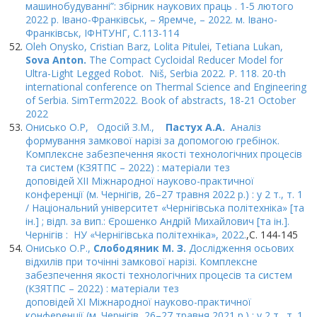
машинобудуванні”: збірник наукових праць . 1-5 лютого
2022 р. Івано-Франківськ, – Яремче, – 2022. м. Івано-
Франківськ, ІФНТУНГ, C.113-114
Oleh Onysko, Cristian Barz, Lolita Pitulei, Tetiana Lukan,
Sova Anton.
The Compact Cycloidal Reducer Model for
Ultra-Light Legged Robot. Niš, Serbia 2022. P. 118. 20-th
international conference on Thermal Science and Engineering
of Serbia. SimTerm2022. Book of abstracts, 18-21 October
2022
Онисько О.Р, Одосій З.М.,
Пастух А.А.
Аналіз
формування замкової нарізі за допомогою гребінок.
Комплексне забезпечення якості технологічних процесів
та систем (КЗЯТПС – 2022) : матеріали тез
доповідей XІІ Міжнародної науково-практичної
конференції (м. Чернігів, 26–27 травня 2022 р.) : у 2 т., т. 1
/ Національний університет «Чернігівська політехніка» [та
ін.] ; відп. за вип.: Єрошенко Андрій Михайлович [та ін.].
Чернігів : НУ «Чернігівська політехніка», 2022.
,С. 144-145
Онисько О.Р.,
Cлободяник М. З.
Дослідження осьових
відхилів при точінні
замкової нарізі.
Комплексне
забезпечення якості технологічних процесів та систем
(КЗЯТПС – 2022) : матеріали тез
доповідей XІ Міжнародної науково-практичної
конференції (м. Чернігів, 26–27 травня 2021 р.) : у 2 т., т. 1