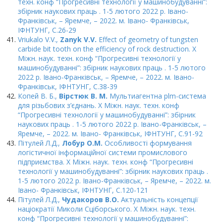
техн. конф “Прогресивні технології у машинобудуванні”:
збірник наукових праць . 1-5 лютого 2022 р. Івано-
Франківськ, – Яремче, – 2022. м. Івано- Франківськ,
ІФНТУНГ, C.26-29
Vriukalo V.V.,
Zanyk V.V.
Effect of geometry of tungsten
carbide bit tooth on the efficiency of rock destruction. Х
Міжн. наук. техн. конф “Прогресивні технології у
машинобудуванні”: збірник наукових праць . 1-5 лютого
2022 р. Івано-Франківськ, – Яремче, – 2022. м. Івано-
Франківськ, ІФНТУНГ, C.38-39
Копей В. Б.,
Вірстюк В. М.
Мультиагентна plm-система
для різьбових з’єднань. Х Міжн. наук. техн. конф
“Прогресивні технології у машинобудуванні”: збірник
наукових праць . 1-5 лютого 2022 р. Івано-Франківськ, –
Яремче, – 2022. м. Івано- Франківськ, ІФНТУНГ, C.91-92
Пітулей Л.Д.,
Лобур О.М.
Особливості формування
логістичної інформаційної системи промислового
підприємства. Х Міжн. наук. техн. конф “Прогресивні
технології у машинобудуванні”: збірник наукових праць .
1-5 лютого 2022 р. Івано-Франківськ, – Яремче, – 2022. м.
Івано- Франківськ, ІФНТУНГ, C.120-121
Пітулей Л.Д.,
Чудакоров В.О.
Актуальність концепції
націократії Миколи Сціборського. Х Міжн. наук. техн.
конф “Прогресивні технології у машинобудуванні”: