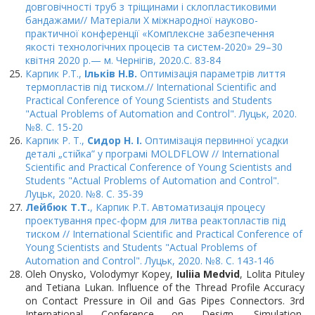
довговічності труб з тріщинами і склопластиковими
бандажами// Матеріали X міжнародної науково-
практичної конференції «Комплексне забезпечення
якості технологічних процесів та систем-2020» 29–30
квітня 2020 р.— м. Чернігів, 2020.С. 83-84
Карпик Р.Т.,
Ільків Н.В.
Оптимізація параметрів лиття
термопластів під тиском.// International Scientific and
Practical Conference of Young Scientists and Students
"Actual Problems of Automation and Control". Луцьк, 2020.
№8. С. 15-20
Карпик Р. Т.,
Сидор Н. І.
Оптимізація первинної усадки
деталі „стійка” у програмі MOLDFLOW // International
Scientific and Practical Conference of Young Scientists and
Students "Actual Problems of Automation and Control".
Луцьк, 2020. №8. С. 35-39
Лейбюк Т.Т.
, Карпик Р.Т. Автоматизація процесу
проектування прес-форм для литва реактопластів під
тиском // International Scientific and Practical Conference of
Young Scientists and Students "Actual Problems of
Automation and Control". Луцьк, 2020. №8. С. 143-146
Oleh Onysko, Volodymyr Kopey,
Iuliia Medvid
, Lolita Pituley
and Tetiana Lukan. Influence of the Thread Profile Accuracy
on Contact Pressure in Oil and Gas Pipes Connectors. 3rd
International Conference on Design, Simulation,