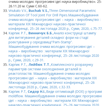
очима молодих: прогресивні ідеї-наука-виробництво». 25-
26.11.20 м. Суми С.60-62.
Vriukalo V.V.,
Buchak V.S.,
Three-Dimensional Parametric
Simulation Of Tool Joint For Drill Pipes.Машинобудування
очима молодих: прогресивні ідеї – наука – виробництво :
матеріали XIX Міжнародної науково-практичної
конференції, 25–26 листопада 2020 р., Суми, 2020, с.75-77.
Карпик Р.Т.,
Винничук Б.Б.
,Аналіз конструкції штампу
для витягування деталей складної фори на стадії
роектування у середовищі“Pam-Stamp”.
Машинобудування очима молодих: прогресивні ідеї –
наука – виробництво : матеріали XIX Міжнародної
науково-практичної конференції, 25–26 листопада 2020
р., Суми, 2020, с.29-31.
Карпик Р.Т.,
Лейбюк Т.Т
.,Комплексного розрахунку
параметрів системи охолодження деталей із
реактопластів. Машинобудування очима молодих:
прогресивні ідеї – наука – виробництво : матеріали XIX
Міжнародної науково-практичної конференції, 25–26
листопада 2020 р., Суми, 2020, с.32-33.
Карпик Р.Т,
Сидор Н.І.
,Види оптимізацій (DOE) у програмі
moldflow. Машинобудування очима молодих: прогресивні
ідеї – наука – виробництво : матеріали XIX Міжнародної
науково-практичної конференції, 25–26 листопада 2020