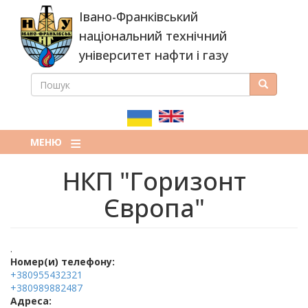
Перейти
Івано-Франківський
до
основного
національний технічний
вмісту
університет нафти і газу
ПОШУК
Пошук
ПОШУКОВА
ФОРМА
МЕНЮ
НКП "Горизонт
Європа"
.
Номер(и) телефону:
+380955432321
+380989882487
Адреса: