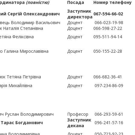
ординатора
(повністю)
Посада
Номер телефону
Заступник
ий Сергій Олександрович
067-594-66-02
директора
вець Володимир Васильович
Доцент
066-023-19-98
 Наталія Степанівна
Доцент
066-598-27-22
етяна Феліксівна
Доцент
095-511-94-14
о Галина Мирославівна
Доцент
050-155-22-28
юк Тетяна Петрівна
Доцент
066-682-36-41
рія Михайлівна
Доцент
097-234-86-09
ич Руслан Володимирович
Професор
066-293-59-61
Заступник
 Тарас Богданович
096-241-57-16
декана
нна Володимиpівна
Доцент
050-723-92-23