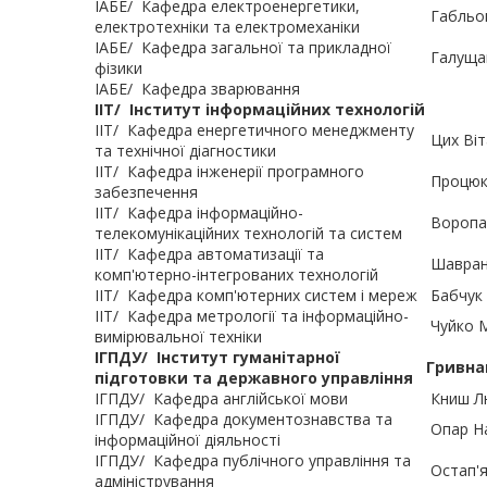
ІАБЕ/
Кафедра електроенергетики,
Габльов
електротехніки та електромеханіки
ІАБЕ/
Кафедра загальної та прикладної
Галущак
фізики
ІАБЕ/
Кафедра зварювання
ІІТ/
Інститут інформаційних технологій
ІІТ/
Кафедра енергетичного менеджменту
Цих Віт
та технічної діагностики
ІІТ/
Кафедра інженерії програмного
Процюк
забезпечення
ІІТ/
Кафедра інформаційно-
Воропає
телекомунікаційних технологій та систем
ІІТ/
Кафедра автоматизації та
Шавран
комп'ютерно-інтегрованих технологій
ІІТ/
Кафедра комп'ютерних систем і мереж
Бабчук 
ІІТ/
Кафедра метрології та інформаційно-
Чуйко М
вимірювальної техніки
ІГПДУ/
Інститут гуманітарної
Гривна
підготовки та державного управління
ІГПДУ/
Кафедра англійської мови
Книш Л
ІГПДУ/
Кафедра документознавства та
Опар На
інформаційної діяльності
ІГПДУ/
Кафедра публічного управління та
Остап'я
адміністрування