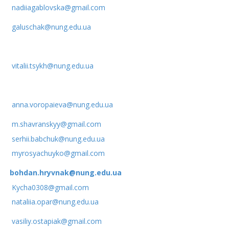
nadiiagablovska@gmail.com
galuschak@nung.edu.ua
vitalii.tsykh@nung.edu.ua
anna.voropaieva@nung.edu.ua
m.shavranskyy@gmail.com
serhii.babchuk@nung.edu.ua
myrosyachuyko@gmail.com
bohdan.hryvnak@nung.edu.ua
Kycha0308@gmail.com
nataliia.opar@nung.edu.ua
vasiliy.ostapiak@gmail.com