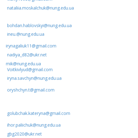
nataliia.moskalchuk@nung.edu.ua
bohdan.hablovskyi@nung.edu.ua
ineu.@nung.edu.ua
irynagaliuk11@gmail.com
nadiya_d82@ukr.net
mik@nung.edu.ua
Voitkivlyud@gmail.com
iryna.savchyn@nung.edu.ua
oryshchyn.t@gmail.com
golubchak.kateryna@gmail.com
ihor.paliichuk@nung.edu.ua
gbg2020@ukr.net