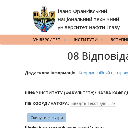
Перейти
Івано-Франківський
до
основного
національний технічний
вмісту
університет нафти і газу
УНІВЕРСИТЕТ
ІНСТИТУТИ
ВСТУПН
08 Відповід
Додаткова інформація
Координаційний центр ду
ШИФР ІНСТИТУТУ (ФАКУЛЬТЕТУ)/ НАЗВА КАФЕД
ПІБ КООРДИНАТОРА:
Скинути фільтри
Шифр інституту(факультету)/ назва