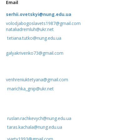
Email
serhii.ovetskyi@nung.edu.ua
volodjabogoslavets1987@gmail.com
nataliadremluh@ukr.net
tetiana.tutko@nung.edu.ua
galyakrivenko73@gmail.com
venhreniuktetyana@gmail.com
marichka_gnip@ukr.net
ruslan.rachkevych@nung.edu.ua
taras.kachala@nung.edu.ua
viarty1993@gmail.com