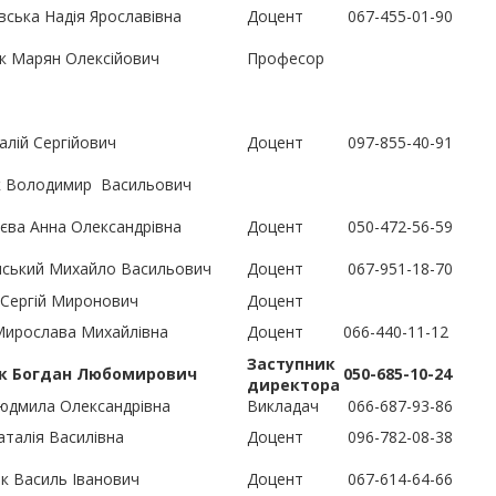
ська Надія Ярославівна
Доцент
067-455-01-90
 Марян Олексійович
Професор
алій Сергійович
Доцент
097-855-40-91
 Володимир Васильович
ва Анна Олександрівна
Доцент
050-472-56-59
ський Михайло Васильович
Доцент
067-951-18-70
Сергій Миронович
Доцент
ирослава Михайлівна
Доцент
066-440-11-12
Заступник
к Богдан Любомирович
050-685-10-24
директора
юдмила Олександрівна
Викладач
066-687-93-86
талія Василівна
Доцент
096-782-08-38
к Василь Іванович
Доцент
067-614-64-66