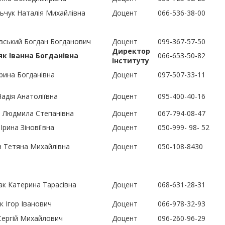
чук Наталія Михайлівна
Доцент
066-536-38-00
ський Богдан Богданович
Доцент
099-367-57-50
Директор
як Іванна Богданівна
066-653-50-82
інституту
рина Богданівна
Доцент
097-507-33-11
адія Анатоліївна
Доцент
095-400-40-16
 Людмила Степанівна
Доцент
067-794-08-47
Ірина Зіновіївна
Доцент
050-999- 98- 52
 Тетяна Михайлівна
Доцент
050-108-8430
к Катерина Тарасівна
Доцент
068-631-28-31
к Ігор Іванович
Доцент
066-978-32-93
Сергій Михайлович
Доцент
096-260-96-29