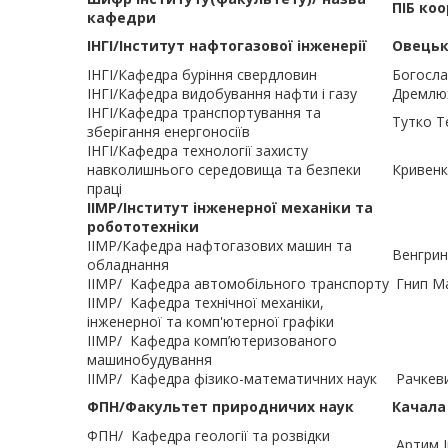
ПІБ ко
кафедри
ІНГІ/Інститут нафтогазової інженерії
Овецьк
ІНГІ/Кафедра буріння свердловин
Богосла
ІНГІ/Кафедра видобування нафти і газу
Дремлюх
ІНГІ/Кафедра транспортування та
Тутко Т
зберігання енергоносіїв
ІНГІ/Кафедра технології захисту
навколишнього середовища та безпеки
Кривенк
праці
ІІМР/Інститут інженерної механіки та
робототехніки
ІІМР/Кaфедра нафтогазових машин та
Венгрин
обладнання
ІІМР/
Кафедра автомобільного транспорту
Гнип Ма
ІІМР/
Кафедра технічної механіки,
інженерної та комп'ютерної графіки
ІІМР/
Кафедра комп’ютеризованого
машинобудування
ІІМР/
Кафедра фізико-математичних наук
Рачкев
ФПН/Факультет природничих наук
Качала
ФПН/
Кафедра геології та розвідки
Аpтим І