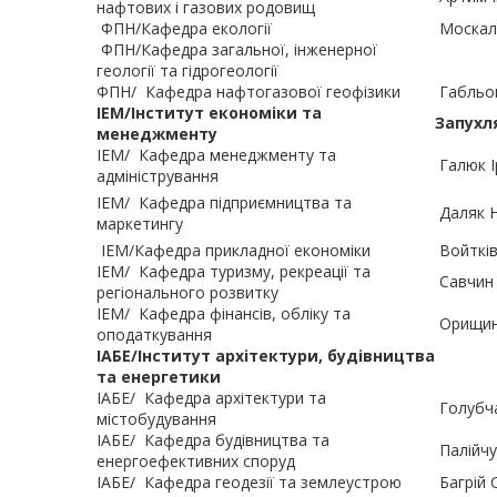
нафтових і газових родовищ
ФПН/Кафедра екології
Москаль
ФПН/Кафедра загальної, інженерної
геології та гідрогеології
ФПН/
Кафедра нафтогазової геофізики
Габльов
ІЕМ/Інститут економіки та
Запухл
менеджменту
ІЕМ/
Кафедра менеджменту та
Галюк І
адміністрування
ІЕМ/
Кафедра підприємництва та
Даляк Н
маркетингу
ІЕМ/Кафедра прикладної економіки
Войтків
ІЕМ/
Кафедра туризму, рекреації та
Савчин 
регіонального розвитку
ІЕМ/
Кафедра фінансів, обліку та
Орищин
оподаткування
ІАБЕ/Інститут архітектури, будівництва
та енергетики
ІАБЕ/
Кафедра архітектури та
Голубча
містобудування
ІАБЕ/
Кафедра будівництва та
Палійчу
енергоефективних споруд
ІАБЕ/
Кафедра геодезії та землеустрою
Багрій 