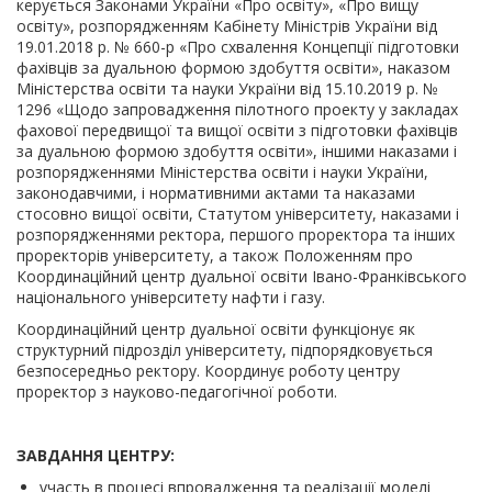
керується Законами України «Про освіту», «Про вищу
освіту», розпорядженням Кабінету Міністрів України від
19.01.2018 р. № 660-р «Про схвалення Концепції підготовки
фахівців за дуальною формою здобуття освіти», наказом
Міністерства освіти та науки України від 15.10.2019 р. №
1296 «Щодо запровадження пілотного проекту у закладах
фахової передвищої та вищої освіти з підготовки фахівців
за дуальною формою здобуття освіти», іншими наказами і
розпорядженнями Міністерства освіти і науки України,
законодавчими, і нормативними актами та наказами
стосовно вищої освіти, Статутом університету, наказами і
розпорядженнями ректора, першого проректора та інших
проректорів університету, а також Положенням про
Координаційний центр дуальної освіти Івано-Франківського
національного університету нафти і газу.
Координаційний центр дуальної освіти функціонує як
структурний підрозділ університету, підпорядковується
безпосередньо ректору. Координує роботу центру
проректор з науково-педагогічної роботи.
ЗАВДАННЯ ЦЕНТРУ:
участь в процесі впровадження та реалізації моделі