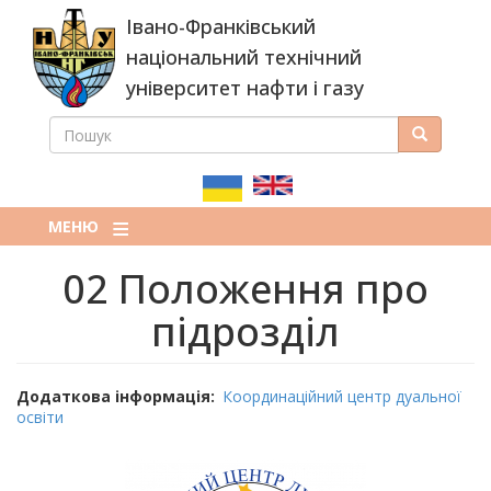
Перейти
Івано-Франківський
до
основного
національний технічний
вмісту
університет нафти і газу
ПОШУК
Пошук
ПОШУКОВА
ФОРМА
МЕНЮ
02 Положення про
підрозділ
Додаткова інформація
Координаційний центр дуальної
освіти