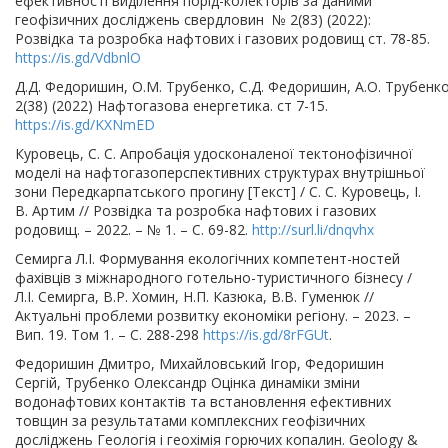
ефективності виділення порід-колекторів за даними
геофізичних досліджень свердловин № 2(83) (2022):
Розвідка та розробка нафтових і газових родовищ ст. 78-85.
https://is.gd/VdbnlO
Д.Д. Федоришин, О.М. Трубенко, С.Д. Федоришин, А.О. Трубенк
2(38) (2022) Нафтогазова енергетика. ст 7-15.
https://is.gd/KXNmED
Куровець, С. С. Апробація удосконаленої тектонофізичної
моделі на нафтогазоперспективних структурах внутрішньої
зони Передкарпатського прогину [Текст] / С. С. Куровець, І.
В. Артим // Розвідка та розробка нафтових і газових
родовищ. – 2022. – № 1. – С. 69-82.
http://surl.li/dnqvhx
Семирга Л.І. Формування екологічних компетент-ностей
фахівців з міжнародного готельно-туристичного бізнесу /
Л.І. Семирга, В.Р. Хомин, Н.П. Казюка, В.В. Гуменюк //
Актуальні проблеми розвитку економіки регіону. – 2023. –
Вип. 19. Том 1. – С. 288-298
https://is.gd/8rFGUt
.
Федоришин Дмитро, Михайловський Ігор, Федоришин
Сергій, Трубенко Олександр Оцінка динаміки зміни
водонафтових контактів та встановлення ефективних
товщин за результатами комплексних геофізичних
досліджень Геологія і геохімія горючих копалин. Geology &