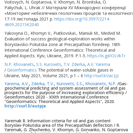
Voitovych, N. Goptarova, V. Khomyn, N. Bronitska, O.
Paliychuk, L. Uhrak // Матеріали ХV Міжнародної конференції
«Моніторинг небезпечних геологічних процесів та екологічного
17-19 листопада 2021 р.
https://doi.org/10.3997/2214-
4609.20215K2040
Yakovyna O., Khomyn V., PiatkovskaI., Maniuk M., Medvid M.
Evaluation of success geological-exploration works within
Boryslavsko-Pokutska zone at Precarpathian foredeep. 18th
International Conference Geoinformatics: Theoretical and
Applied Aspects. Kyiv, Ukraine, 2019. Р.1-5.
https://is.gd/OLVkTr
N.P. Khovanets
,
S.S. Kurovets
,
T.V. Zderka
,
A.V. Yarema
/
Geoinformatics
The potential of water-soluble gases in
Ukraine, May 2021, Volume 2021, p.1 – 6
http://surl.li/zaczjz
Yarema, A.V.
,
Zderka, T.V.
,
Kurovets, S.S.
,
Khovanets, N.P.
/Gas-
geochemical predicting and system assessment of oil and gas
prospects for the purpose of increasing exploration efficiency /
Geoinformatics 2020 - XIXth International Conference
"Geoinformatics: Theoretical and Applied Aspects", 2020.
http://surl.li/eutpje
Yaremak R. Information criteria for oil and gas content
Boryslav-Pokutska area of the Precarpathian deflection / R.
Yaremak, G. Zhuchenko, V. Khomyn, G. Gorvanko, N. Goptarova