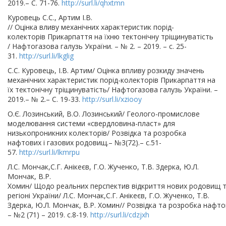
2019.– С. 71-76.
http://surl.li/qhxtmn
Куровець С.С., Артим І.В.
// Оцінка вливу механічних характеристик порід-
колекторів Прикарпаття на їхню тектонічну тріщинуватість
/ Нафтогазова галузь України. – № 2. – 2019. – с. 25-
31.
http://surl.li/lkglig
С.С. Куровець, І.В. Артим/ Оцінка впливу розкиду значень
механічних характеристик порід-колекторів Прикарпаття на
їх тектонічну тріщинуватість/ Нафтогазова галузь України. –
2019.– № 2.– С. 19-33.
http://surl.li/xziooy
О.Є. Лозинський, В.О. Лозинський/ Геолого-промислове
моделювання системи «свердловина-пласт» для
низькопроникних колекторів/ Розвідка та розробка
нафтових і газових родовищ.– №3(72).– с.51-
57.
http://surl.li/lkmrpu
Л.С. Мончак,С.Г. Анікеєв, Г.О. Жученко, Т.В. Здерка, Ю.Л.
Мончак, В.Р.
Хомин/ Щодо реальних перспектив відкриття нових родовищ та
регіоні України/ Л.С. Мончак,С.Г. Анікеєв, Г.О. Жученко, Т.В.
Здерка, Ю.Л. Мончак, В.Р. Хомин// Розвідка та розробка нафто
– №2 (71) – 2019. с.8-19.
http://surl.li/cdzjxh