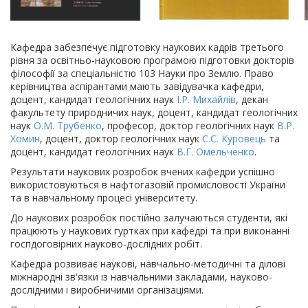
Кафедра забезпечує підготовку наукових кадрів третього
рівня за освітньо-науковою програмою підготовки докторів
філософії за спеціальністю 103 Науки про Землю. Право
керівництва аспірантами мають завідувачка кафедри,
доцент, кандидат геологічних наук
І.Р. Михайлів
, декан
факультету природничих наук, доцент, кандидат геологічних
наук
О.М. Трубенко
, професор, доктор геологічних наук
В.Р.
Хомин
, доцент, доктор геологічних наук
С.С. Куровець
та
доцент, кандидат геологічних наук
В.Г. Омельченко
.
Результати наукових розробок вчених кафедри успішно
використовуються в нафтогазовій промисловості України
та в навчальному процесі університету.
До наукових розробок постійно залучаються студенти, які
працюють у наукових гуртках при кафедрі та при виконанні
госпдоговірних науково-дослідних робіт.
Кафедра розвиває наукові, навчально-методичні та ділові
міжнародні зв'язки із навчальними закладами, науково-
дослідними і виробничими організаціями.