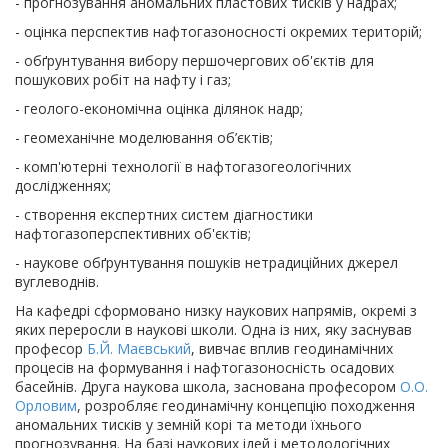
- прогнозування аномальних пластових тисків у надрах;
- оцінка перспектив нафтогазоносності окремих територій;
- обґрунтування вибору першочергових об'єктів для
пошукових робіт на нафту і газ;
- геолого-економічна оцінка ділянок надр;
- геомеханічне моделювання об’єктів;
- комп'ютерні технології в нафтогазогеологічних
дослідженнях;
- створення експертних систем діагностики
нафтогазоперспективних об'єктів;
- наукове обґрунтування пошуків нетрадиційних джерел
вуглеводнів.
На кафедрі сформовано низку наукових напрямів, окремі з
яких переросли в наукові школи. Одна із них, яку заснував
професор
Б.Й. Маєвський
, вивчає вплив геодинамічних
процесів на формування і нафтогазоносність осадових
басейнів. Друга наукова школа, заснована професором
О.О.
Орловим
, розробляє геодинамічну концепцію походження
аномальних тисків у земній корі та методи їхнього
прогнозування. На базі наукових ідей і методологічних