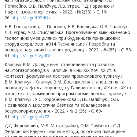
нафтогазоносності Приташкентської западини / А.Г.
Поплюйко, О.В. Палійчук, Л.В. Уграк, Г.Д. Горванко //
Нафтогазова енергетика. - 2022. - №2(38). - С. 16-
26.
https://is.gd/t054Qx
Н.В. Гоптарьова, І.І. Попович, Н.В. Броніцька, О.В. Палійчук,
Л.В. Уграк, А.М. Стиславська. Прогнозування змін інженерно-
геологічних умов ділянок при будівництві привишкових
споруд свердловин #914 Пасічнянська / Розробка та
розвідка нафтових і газових родовищ. - 2022. - #4(85). - С. 53-
61.
https://is.gd/LVg4D6
Клапчук В.М. Дослідження становлення та розвитку
нафтогазопроводів у Галичині в кінці XIX поч. XX ст. в
контексті формування програм промислового туризму /
В.М. Клапчук , Клапчук В.М. Дослідження становлення та
розвитку нафтогазопроводів у Галичині в кінці XIX поч. XX ст.
в контексті формування програм промислового туризму /
В.М. Клапчук , Я.С. Коробейникова , Л.В. Палійчук , О.В.
Поздняков // Екологічна безпека та збалансоване
ресурсокористування. - 2022. - № 2 (26). - С. 69-
81.
https://is.gd/jn4x7Z
Д.Д. Федоришин, М.В. Матрофайло, О.М. Трубенко, С.Д.
Федоришин Ядерно-фізичні методи, як основа підвищення