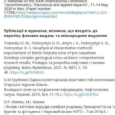
// Materials of the XIXth International Conference
"Geoinformatics: Theoretical and Applied Aspects", 11‐14 May
2020 in Kiev. (Paper number:
17799)
https://www.scopus.com/record/display.uri?eid=2-s2.0-
85094185755&origin=resultslist
Публікації в журналах, вісниках, що входять до
переліку фахових видань та міжнародних виданнях
Trubenko O. M., Fedoryshyn D. D., Artym I. V., Fedoryshyn S. D.,
Fedoryshyn D. S. Geophysical interpretation methods'
improvement of Bilche-Volytska zone of pre-carpathian
foredeep complex geological cross-sections' comprehensive
research results. Розвідка та розробка нафтових і газових
родовищ. Івано-Франківськ, 2021. № 4(81). С. 33-
40.
https://is.gd/WNBVzI
О.М.Трубенко Оцінка колекторських властивостей неогенових в
Угерської підзони Більче-
Волицької зони за геофізичною інформацією. Нафтогазова
галузь України, 2019, №4, 11-15 с.
https://is.gd/vmXHNz
О.Р. Манюк, М.І. Манюк
/ Вплив галітових відходів калійних родовищ Прикарпаття на 
ґрунтів та фітоценоз / Науковий вісник НЛТУ.– Том 29 №3.–