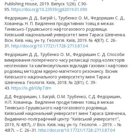
Publishing House, 2019. Випуск 1(26). С.90-
95.
https://doi.org/10.23939/jgd2019.01.090
Федоришин Д. Д., Багрій І., Трубенко О. М., Федоришин С. Д.,
Хованець Н. П. Виділення продуктивних товщ в межах
Тинівсько-Грушівського нафтогазового родовища.
Київський національний університет імені Тараса Шевченка.
Вісн. Київ. нац. ун-ту. Геологія. Київ, 2019. № 4(87). С. 26-
31.
http://doi.org/10.17721/1728-2713.87.04
Федоришин Д. Д., Трубенко О. М., Федоришин С. Д. Способи
вимірювання поперечного часу релаксації порід-колекторів
неогенових та кам’яновугільних відкладів газових і нафтових
родовищ методом ядерно-магнітного резонансу. Вісник
Київського національного університету імені Тараса
Шевченка. Геологія. Київ, 2018. № 2(81). С. 39-
43.
https://is.gd/G9pTdm
Д.Д. Федоришин, І. Багрій, О.М. Трубенко, С.Д. Федоришин,
Н.П. Хованець Виділення продуктивних товщ в межах
Тинівсько-Грушівського нафтогазового родовища.
Київський національний університет імені Тараса Шевченка,
Видавничо-поліграфічний центр "Київський університет",
2019, N 4(87), // Вісн. Київ. нац. ун-ту. Геологія. – 2019. – №
4(87). – С. 26–31.
http://doi.org/10.17721/1728-2713.87.04