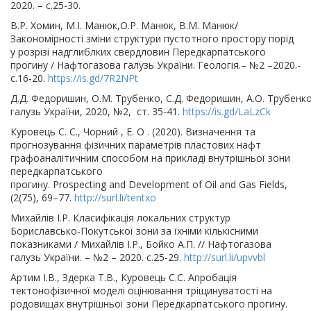
2020. – с.25-30.
В.Р. Хомин, М.І. Манюк,О.Р. Манюк, В.М. Манюк/
Закономірності зміни структури пустотного простору порід
у розрізі надглиблких свердловин Передкарпатського
прогину / Нафтогазова галузь України. Геологія.– №2 –2020.-
с.16-20.
https://is.gd/7R2NPt
Д.Д. Федоришин, О.М. Трубенко, С.Д. Федоришин, А.О. Трубен
галузь України, 2020, №2, ст. 35-41.
https://is.gd/LaLzCk
Куровець С. С., Чорний , Е. О . (2020). Визначення та
прогнозування фізичних параметрів пластових нафт
графоаналітичним способом на прикладі внутрішньої зони
передкарпатського
прогину. Prospecting and Development of Oil and Gas Fields,
(2(75), 69–77.
http://surl.li/tentxo
Михайлів І.Р. Класифікація локальних структур
Бориславсько-Покутської зони за їхніми кількісними
показниками / Михайлів І.Р., Бойко А.П. // Нафтогазова
галузь України. – №2 – 2020. с.25-29.
http://surl.li/upvvbl
Артим І.В., Здерка Т.В., Куровець С.С. Апробація
тектонофізичної моделі оцінювання тріщинуватості на
родовищах внутрішньої зони Передкарпатського прогину.