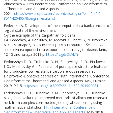
Zhuchenko // ХХth International Conference on Geoinformatics
– Theoretical and Applied Aspects
2021
https://www.scopus.com/record/display.uri?eid=2-s2.0-
85114204057&origin=resultslist
Fedechko A. Development of the computer data bank concept of 
logical state of the environment
(by the example of the Carpathian fold belt)
/ A. Fedechko, A. Popliuiko, M. Medvid, O. Ihnatiuk, N. Bronitska
// ХІІI Міжнародної конференції «Моніторинг небезпечних
геологічних процесів та екологічного стану довкілля», Київ,
12-15 листопада 2019 р.
https://is.gd/OLVkTr
Fedoryshyn D. D., Trubenko O. N., Fedoryshyn S. D., Piatkovska
I. O., Moshovsky V. I. Research of pore space structure features
for productive low-resistance carboniferous reservoir at
Dniprovsko-Donetska depression. 18th International Conference
Geoinformatics: Theoretical and Applied Aspects. Kyiv, Ukraine,
2019. Р.1-5.
https://doi.org/10.3997/2214-4609.201902081
Fedoryshyn D. D., Trubenko O. N., Fedoryshyn S. D., Trubenko
A. O., Piatkovska I. O. Improved methods of allocation reservoir
rock from complex constructed geological sections by using
mathematical statistics.
17th International Conference on
Geoinformatics – Theoretical and Applied Aspects
. May 2018,