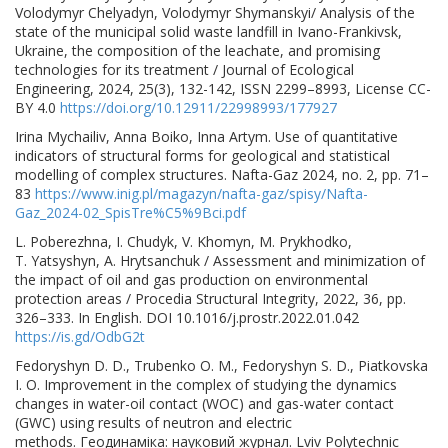
Volodymyr Chelyadyn, Volodymyr Shymanskyi/ Analysis of the
state of the municipal solid waste landfill in Ivano-Frankivsk,
Ukraine, the composition of the leachate, and promising
technologies for its treatment / Journal of Ecological
Engineering, 2024, 25(3), 132-142, ISSN 2299–8993, License CC-
BY 4.0
https://doi.org/10.12911/22998993/177927
Irina Mychailiv, Anna Boiko, Inna Artym. Use of quantitative
indicators of structural forms for geological and statistical
modelling of complex structures. Nafta-Gaz 2024, no. 2, pp. 71–
83
https://www.inig.pl/magazyn/nafta-gaz/spisy/Nafta-
Gaz_2024-02_SpisTre%C5%9Bci.pdf
L. Poberezhna, I. Chudyk, V. Khomyn, M. Prykhodko,
T. Yatsyshyn, A. Hrytsanchuk /
Assessment and minimization of
the impact of oil and gas production on environmental
protection areas / Procedia Structural Integrity, 2022, 36, pp.
326–333. In English. DOI
10.1016/j.prostr.2022.01.042
https://is.gd/OdbG2t
Fedoryshyn D. D., Trubenko O. M., Fedoryshyn S. D., Piatkovska
I. O. Improvement in the complex of studying the dynamics
changes in water-oil contact (WOC) and gas-water contact
(GWC) using results of neutron and electric
methods. Геодинаміка: науковий журнал. Lviv Polytechnic