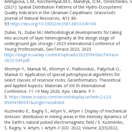
Arkhypova, L.M., Korchemlyuk,M.V., Mandryk, O.M., Omelchenko, V
(2021). Spatial Distribution Patterns of the Hydro-Ecosystems’
Quality Indicators in the Ukrainian Carpathians. Grassroots
Journal of Natural Resources, 4(1): 80-
93
https://doi.org/10.33002/nr2581.6853.040106
Dubei, N., Dubei M./ Methodological developments for taking
into account of layer heterogeneity at the design stage of
underground gas storage / 2023 International Conference of
Young Professionals, GeoTerrace 2023, 2023.
https://eage.in.ua/wp-content/uploads/2023/09/GeoTerrace-
2023-044.pdf
.
Khomyn Y., Maniuk M., Khomyn V., PiatkovskaI., Paliychuk O.,
Maniuk O. Application of special petrophysical algorithms for
select classes of reservoir rocks. Geoinformatics: Theoretical
and Applied Aspects: Materials of XIX th International
Conference. 11-14 May 2020, Kyiv, Ukraine. Р.1-
5.
https://www.scopus.com/record/display.uri?eid=2-s2.0-
85094180541&origin=resultslist
Kuzmenko E., Bagriy S., Artym V., Artym I. Display of mechanical
stresses' distribution in mining areas in the intensity dynamics of
the Earth's natural pulsed electromagnetic field / E. Kuzmenko,
S. Bagriy, V. Artym, I. Artym // JGD. 2022; Volume 2(33)2022,