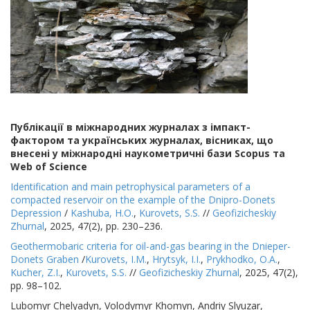
Публікації в міжнародних журналах з імпакт-
фактором та українських журналах, вісниках, що
внесені у міжнародні наукометричні бази Scopus та
Web of Science
Identification and main petrophysical parameters of a
compacted reservoir on the example of the Dnipro-Donets
Depression
/
Kashuba, H.O.
,
Kurovets, S.S.
//
Geofizicheskiy
Zhurnal
, 2025, 47(2), pp. 230–236.
Geothermobaric criteria for oil-and-gas bearing in the Dnieper-
Donets Graben
/
Kurovets, I.M.
,
Hrytsyk, I.I.
,
Prykhodko, O.A.
,
Kucher, Z.I.
,
Kurovets, S.S.
//
Geofizicheskiy Zhurnal
, 2025, 47(2),
pp. 98–102.
Lubomyr Chelyadyn, Volodymyr Khomyn, Andriy Slyuzar,