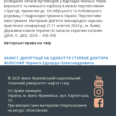
розвіданих запасів вуглеводнів у відкладах нижньої пермі,
верхнього та нижнього карбону в межах перспективних
структур, прилеглих до Октябрського та Кобзівського
родовищ // Надрокористування в Україні. Перспективи
інвестування. Матеріали Дев'ятої міжнародної науково-
практичної конференції (7-11 жовтня 2024 р., м. Львів).
Державна комісія України по запасах корисних копалин
(ДКЗ). К.: ДКЗ, 2024. – 356-358
Авторські права на твір
ЗАХИСТ ДИСЕРТАЦІЇ НА ЗДОБУТТЯ СТУПЕНЯ ДОКТОРА
ФІЛОСОФІЇ Чорного Едуарда Олександровича
© 2025
Івано Франківський національний
технічний університет нафти і газу.
Усi права захищенi.
Україна, м. Івано-Франківськ, вул. Карпатська,
15.
При використанні матеріалів гіперпосилання
на ресурс обов'язкове.