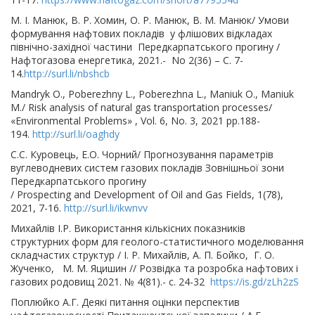
М. І. Манюк, В. Р. Хомин, О. Р. Манюк, В. М. Манюк/ Умови
формування нафтових покладів у флішових відкладах
північно-західної частини Передкарпатського прогину /
Нафтогазова енергетика, 2021.- No 2(36) – C. 7-
14.
http://surl.li/nbshcb
Mandryk O., Poberezhny L., Poberezhna L., Maniuk O., Maniuk
M./ Risk analysis of natural gas transportation processes/
«Environmental Problems» , Vol. 6, No. 3, 2021 pp.188-
194.
http://surl.li/oaghdy
С.С. Куровець, Е.О. Чорний/ Прогнозування параметрів
вуглеводневих систем газових покладів Зовнішньої зони
Передкарпатського прогину
/ Prospecting and Development of Oil and Gas Fields, 1(78),
2021, 7-16.
http://surl.li/ikwnvv
Михайлів І.Р. Використання кількісних показників
структурних форм для геолого-статистичного моделювання
складчастих структур / І. Р. Михайлів, А. П. Бойко, Г. О.
Жученко, М. М. Яцишин // Розвідка та розробка нафтових і
газових родовищ 2021. № 4(81).- с. 24-32
https://is.gd/zLh2zS
Поплюйко А.Г. Деякі питання оцінки перспектив