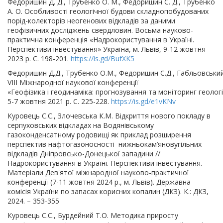
Федоришин Д. Д., Трубенко О. М., Федоришин С. Д., Трубенко
А. О. Особливості геологічної будови складнопобудованих
порід-колекторів неогенових відкладів за даними
геофізичних досліджень свердловин. Восьма науково-
практична конференція «Надрокористування в Україні.
Перспективи інвестування» Україна, м. Львів, 9-12 жовтня
2023 р. С. 198-201.
https://is.gd/BufXK5
Федоришин Д.Д., Трубенко О.М., Федоришин С.Д., Габльовський
VІІІ Міжнародної наукової конференції
«Геофізика і геодинаміка: прогнозування та моніторинг геолог
5-7 жовтня 2021 р. С. 225-228.
https://is.gd/e1vKNv
Куровець С.С., Злочевська К.М. Відкриття нового покладу в
серпуховських відкладах на Водянівському
газоконденсатному родовищі як приклад розширення
перспектив нафтогазоносності нижньокам’яновугільних
відкладів Дніпровсько-Донецької западини //
Надрокористування в Україні. Перспективи інвестування.
Матеріали Дев'ятої міжнародної науково-практичної
конференції (7-11 жовтня 2024 р., м. Львів). Державна
комісія України по запасах корисних копалин (ДКЗ). К.: ДКЗ,
2024. – 353-355
Куровець С.С., Бурдейний Т.О. Методика приросту