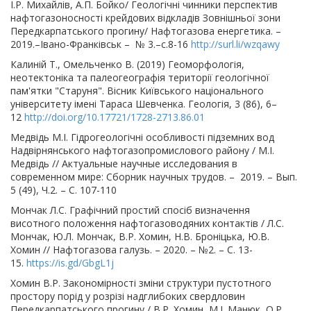
І.Р. Михайлів, А.П. Бойко/ Геологічні чинники перспектив
нафтогазоносності крейдових відкладів Зовнішньої зони
Передкарпатського прогину/ Нафтогазова енергетика. –
2019.–Івано-Франківськ – № 3.–с.8-16
http://surl.li/wzqawy
Калиній Т., Омельченко В. (2019) Геоморфологія,
неотектоніка та палеогеографія території геологічної
пам'ятки "Старуня". Вісник Київського національного
університету імені Тараса Шевченка. Геологія, 3 (86), 6–
12
http://doi.org/10.17721/1728-2713.86.01
Медвідь М.І. Гідрогеологічні особливості підземних вод
Надвірнянського нафтогазопромислового району / М.І.
Медвідь // Актуальные научные исследования в
современном мире: Сборник научных трудов. – 2019. – Вып.
5 (49), Ч.2. – С. 107-110
Мончак Л.С. Графічний простий спосіб визначення
висотного положення нафтогазоводяних контактів / Л.С.
Мончак, Ю.Л. Мончак, В.Р. Хомин, Н.В. Броніцька, Ю.В.
Хомин // Нафтогазова галузь. – 2020. – №2. – С. 13-
15.
https://is.gd/GbgL1j
Хомин В.Р. Закономірності зміни структури пустотного
простору порід у розрізі надглибоких свердловин
Передкарпатського прогину / В.Р. Хомин, М.І. Манюк, О.Р.