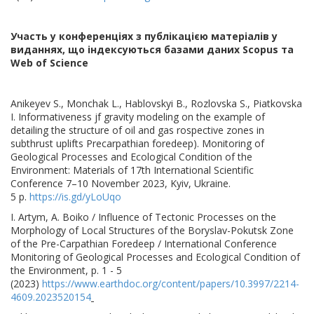
Участь у конференціях з публікацією матеріалів у
виданнях, що індексуються базами даних Scopus та
Web of Science
Anikeyev S., Monchak L., Hablovskyi B., Rozlovska S., Piatkovska
I. Informativeness jf gravity modeling on the example of
detailing the structure of oil and gas rospective zones in
subthrust uplifts Precarpathian foredeep). Monitoring of
Geological Processes and Ecological Condition of the
Environment: Materials of 17th International Scientific
Conference 7–10 November 2023, Kyiv, Ukraine.
5 р.
https://is.gd/yLoUqo
I. Artym, А. Boiko / Influence of Tectonic Processes on the
Morphology of Local Structures of the Boryslav-Pokutsk Zone
of the Pre-Carpathian Foredeep / International Conference
Monitoring of Geological Processes and Ecological Condition of
the Environment, p. 1 - 5
(2023)
https://www.earthdoc.org/content/papers/10.3997/2214-
4609.2023520154