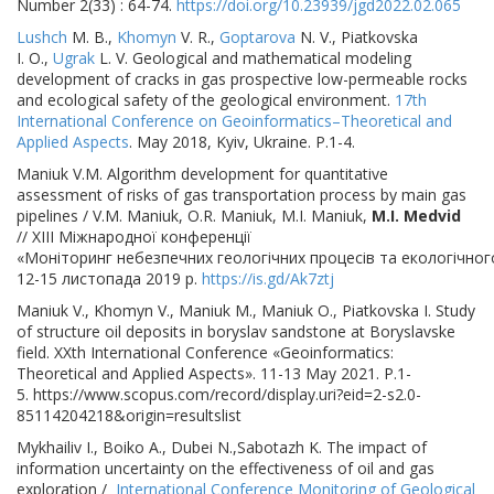
Number 2(33) : 64-74.
https://doi.org/10.23939/jgd2022.02.065
Lushch
M. B.,
Khomyn
V. R.,
Goptarova
N. V., Piatkovska
I. O.,
Ugrak
L. V. Geological and mathematical modeling
development of cracks in gas prospective low-permeable rocks
and ecological safety of the geological environment.
17th
International Conference on Geoinformatics–Theoretical and
Applied Aspects
. May 2018, Kyiv, Ukraine. Р.1-4.
Мaniuk V.M. Algorithm development for quantitative
assessment of risks of gas transportation process by main gas
pipelines / V.M. Мaniuk, O.R. Мaniuk, M.I. Мaniuk,
М.I. Medvid
// ХІІI Міжнародної конференції
«Моніторинг небезпечних геологічних процесів та екологічного
12-15 листопада 2019 р.
https://is.gd/Ak7ztj
Maniuk V., Khomyn V., Maniuk M., Maniuk O., Piatkovska I. Study
of structure oil deposits in boryslav sandstone at Boryslavske
field. XXth International Conference «Geoinformatics:
Theoretical and Applied Aspects». 11-13 May 2021. Р.1-
5. https://www.scopus.com/record/display.uri?eid=2-s2.0-
85114204218&origin=resultslist
Mykhailiv I., Boiko A., Dubei N.,Sabotazh K. The impact of
information uncertainty on the effectiveness of oil and gas
exploration /
International Conference Monitoring of Geological