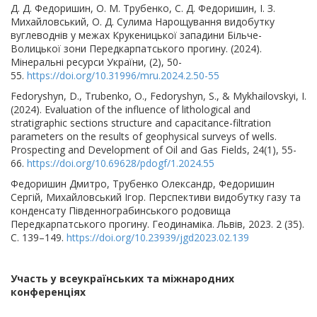
Д. Д. Федоришин, О. М. Трубенко, С. Д. Федоришин, І. З.
Михайловський, О. Д. Сулима Нарощування видобутку
вуглеводнів у межах Крукеницької западини Більче-
Волицької зони Передкарпатського прогину. (2024).
Мінеральні ресурси України, (2), 50-
55.
https://doi.org/10.31996/mru.2024.2.50-55
Fedoryshyn, D., Trubenko, O., Fedoryshyn, S., & Mykhailovskyi, I.
(2024). Evaluation of the influence of lithological and
stratigraphic sections structure and capacitance-filtration
parameters on the results of geophysical surveys of wells.
Prospecting and Development of Oil and Gas Fields, 24(1), 55-
66.
https://doi.org/10.69628/pdogf/1.2024.55
Федоришин Дмитро, Трубенко Олександр, Федоришин
Сергій, Михайловський Ігор. Перспективи видобутку газу та
конденсату Південнограбинського родовища
Передкарпатського прогину. Геодинаміка. Львів, 2023. 2 (35).
С. 139–149.
https://doi.org/10.23939/jgd2023.02.139
Участь у всеукраїнських та міжнародних
конференціях