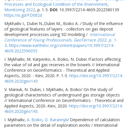
Processes and Ecological Condition of the Environment,
Monitoring 2022
, р. 1-5.
DOI:
10.3997/2214-4609.2022580139
https://is.gd/FD082d
Mykhailiv I., Dubei N.,Dubei M., Boiko A.
/
Study of the influence
of geological features of layers - collectors on gas deposit
development processes using 3D modeling /
International
Conference of Young Professionals, GeoTerrace 2022, р. 1-
5
.
https://www.earthdoc.org/content/papers/10.3997/2214-
4609.2022590055
І. Mykhailiv, M. Karpenko, A. Boiko, N. Dubei /Factors affecting
the value of oil and gas reserves in the bowels // International
Conference on Geoinformatics - Theoretical and Applied
Aspects, 2020. - Kiev, 2020. Р. 1-5.
https://doi.org/10.3997/2214-
4609.2020geo143
V. Maniuk, N. Dubei, I. Mykhailiv, A. Boiko/ On the study of
geological characteristics of underground gas storage objects
// International Conference on Geoinformatics - Theoretical and
Applied Aspects, 2020.-Kiev, 2020.
https://doi.org/10.3997/2214-
4609.2020geo145
I. Mykhailiv,
A. Boiko
,
O. Barannyk
/ Dependence of calculation
parameters on the detail of exploration works / International