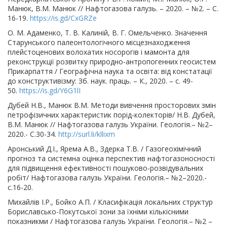
Манюк, В.М. Манюк // Нафтогазова галузь. – 2020. – №2. – С.
16-19.
https://is.gd/CxGRZe
О. М. Адаменко, Т. В. Калиній, В. Г. Омельченко. Значення
Старунського палеонтологічного місцезнаходження
плейстоценових волохатих носорогів і мамонта для
реконструкції розвитку природно-антропогенних геосистем
Прикарпаття / Географічна наука та освіта: від констатації
до конструктивізму: Зб. наук. праць. – К., 2020. – с. 49-
50.
https://is.gd/Y6G1lI
Дубей Н.В., Манюк В.М. Методи вивчення просторових змін
петрофізичних характеристик порід-колекторів/ Н.В. Дубей,
В.М. Манюк // Нафтогазова галузь України. Геологія.– №2–
2020.- С.30-34.
http://surl.li/kllixm
Аронський Д.І., Ярема А.В., Здерка Т.В. / Газогеохімічний
прогноз та системна оцінка перспектив нафтогазоносності
для підвищення ефективності пошуково-розвідувальних
робіт/ Нафтогазова галузь України. Геологія.– №2–2020.-
с.16-20.
Михайлів І.Р., Бойко А.П. / Класифікація локальних структур
Бориславсько-Покутської зони за їхніми кількісними
показникми / Нафтогазова галузь України. Геологія.– №2 –