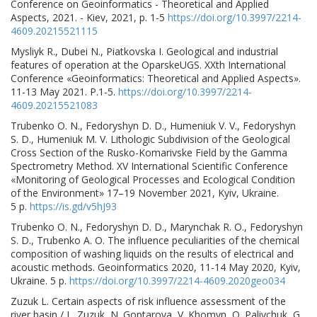
Conference on Geoinformatics - Theoretical and Applied
Aspects, 2021. - Kiev, 2021, р. 1-5
https://doi.org/10.3997/2214-
4609.20215521115
Mysliyk R., Dubei N., Piatkovska I. Geological and industrial
features of operation at the OparskeUGS. XXth International
Conference «Geoinformatics: Theoretical and Applied Aspects».
11-13 May 2021. Р.1-5.
https://doi.org/10.3997/2214-
4609.20215521083
Trubenko O. N., Fedoryshyn D. D., Humeniuk V. V., Fedoryshyn
S. D., Humeniuk M. V. Lithologic Subdivision of the Geological
Cross Section of the Rusko-Komarivske Field by the Gamma
Spectrometry Method. XV International Scientific Conference
«Monitoring of Geological Processes and Ecological Condition
of the Environment» 17–19 November 2021, Kyiv, Ukraine.
5 р.
https://is.gd/v5hJ93
Trubenko O. N., Fedoryshyn D. D., Marynchak R. O., Fedoryshyn
S. D., Trubenko A. O. The influence peculiarities of the chemical
composition of washing liquids on the results of electrical and
acoustic methods. Geoinformatics 2020, 11-14 May 2020, Kyiv,
Ukraine. 5 р.
https://doi.org/10.3997/2214-4609.2020geo034
Zuzuk L. Certain aspects of risk influence assessment of the
river basin / L. Zuzuk, N. Goptarova, V. Khomyn, O. Paliychuk, G.