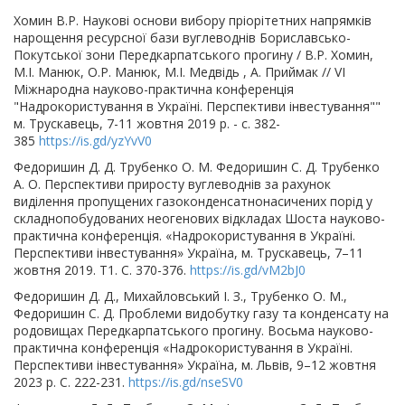
Хомин В.Р. Наукові основи вибору пріорітетних напрямків
нарощення ресурсної бази вуглеводнів Бориславсько-
Покутської зони Передкарпатського прогину / В.Р. Хомин,
М.І. Манюк, О.Р. Манюк, М.І. Медвідь , А. Приймак // VI
Міжнародна науково-практична конференція
"Надрокористування в Україні. Перспективи інвестування""
м. Трускавець, 7-11 жовтня 2019 р. - с. 382-
385
https://is.gd/yzYvV0
Федоришин Д. Д. Трубенко О. М. Федоришин С. Д. Трубенко
А. О. Перспективи приросту вуглеводнів за рахунок
виділення пропущених газоконденсатнонасичених порід у
складнопобудованих неогенових відкладах Шоста науково-
практична конференція. «Надрокористування в Україні.
Перспективи інвестування» Україна, м. Трускавець, 7–11
жовтня 2019. Т1. С. 370-376.
https://is.gd/vM2bJ0
Федоришин Д. Д., Михайловський І. З., Трубенко О. М.,
Федоришин С. Д. Проблеми видобутку газу та конденсату на
родовищах Передкарпатського прогину. Восьма науково-
практична конференція «Надрокористування в Україні.
Перспективи інвестування» Україна, м. Львів, 9–12 жовтня
2023 р. С. 222-231.
https://is.gd/nseSV0