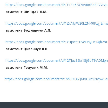
https://docs.google.com/document/d/1ELEq6zX7AV0oB3EP7VrV
асистент Шиндак Л.М.
https://docs.google.com/document/d/1ZxNbJW20k2Nl40Kzyj2mw
асистент Боднарчук А.П.
https://docs.google.com/document/d/1zHjaet1DveDhyLn14jb2h
асистент Циганчук В.В.
https://docs.google.com/document/d/12TJavS2kr18jGoT9Vt0Mp
асистент Гоцуляк М.М.
https://docs.google.com/document/d/1nn8DDiZJMoUXn9NVpwL