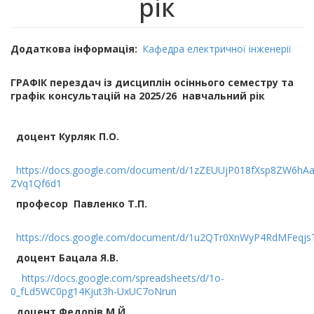
рік
Додаткова інформація
Кафедра електричної інженерії
ГРАФІК перездач із дисциплін осіннього семестру та
графік консультацій на 2025/26 навчальний рік
доцент
Курляк П.О.
https://docs.google.com/document/d/1zZEUUjP018fXsp8ZW6hAa
ZVq1Qf6d1
професор
Павленко Т.П.
https://docs.google.com/document/d/1u2QTr0XnWyP4RdMFeqj
доцент
Бацала Я.В.
https://docs.google.com/spreadsheets/d/1o-
0_fLd5WC0pg14Kjut3h-UxUC7oNrun
доцент
Федорів М.Й.