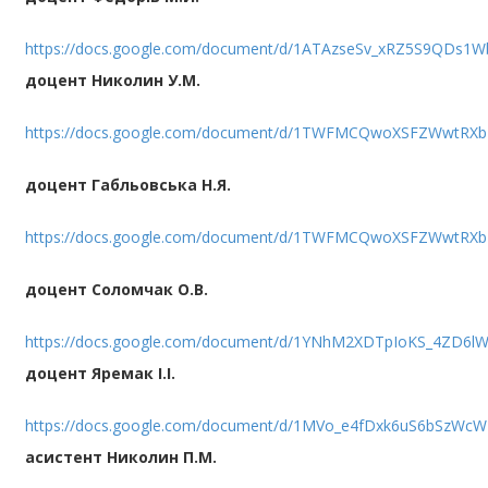
https://docs.google.com/document/d/1ATAzseSv_xRZ5S9QDs1
доцент
Николин У.М.
https://docs.google.com/document/d/1TWFMCQwoXSFZWwtRX
доцент
Габльовська Н.Я.
https://docs.google.com/document/d/1TWFMCQwoXSFZWwtRX
доцент
Соломчак О.В.
https://docs.google.com/document/d/1YNhM2XDTpIoKS_4ZD6lW
доцент
Яремак І.І.
https://docs.google.com/document/d/1MVo_e4fDxk6uS6bSzWc
асистент Николин П.М.