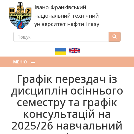
Перейти
Івано-Франківський
до
основного
національний технічний
вмісту
університет нафти і газу
ПОШУК
Пошук
ПОШУКОВА
ФОРМА
МЕНЮ
Графік перездач із
дисциплін осіннього
семестру та графік
консультацій на
2025/26 навчальний