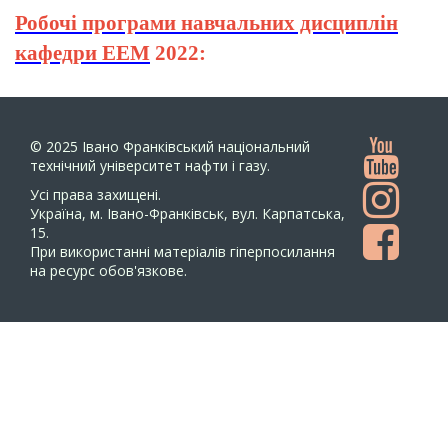
Робочі програми навчальних дисциплін
кафедри ЕЕМ
2022:
© 2025
Івано Франківський національний
технічний університет нафти і газу.
Усi права захищенi.
Україна, м. Івано-Франківськ, вул. Карпатська,
15.
При використанні матеріалів гіперпосилання
на ресурс обов'язкове.