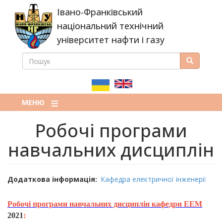
Перейти
Івано-Франківський
до
основного
національний технічний
вмісту
університет нафти і газу
ПОШУК
Пошук
ПОШУКОВА
ФОРМА
МЕНЮ
Робочі програми
навчальних дисциплін
Додаткова інформація
Кафедра електричної інженерії
Робочі програми навчальних дисциплін кафедри ЕЕМ
2021
: