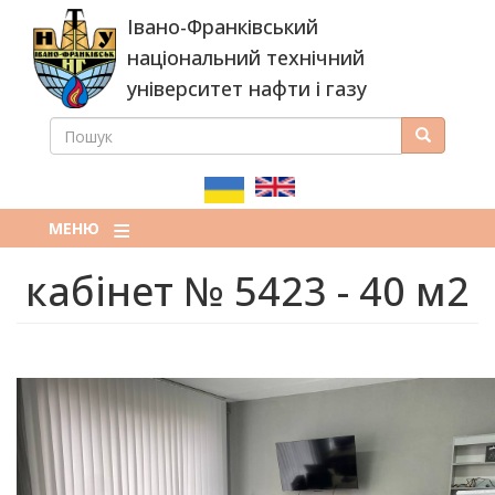
Перейти
Івано-Франківський
до
основного
національний технічний
вмісту
університет нафти і газу
ПОШУК
Пошук
ПОШУКОВА
ФОРМА
МЕНЮ
кабінет № 5423 - 40 м2