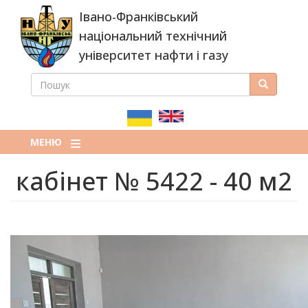
Перейти
Івано-Франківський
до
основного
національний технічний
вмісту
університет нафти і газу
ПОШУК
Пошук
ПОШУКОВА
ФОРМА
МЕНЮ
кабінет № 5422 - 40 м2