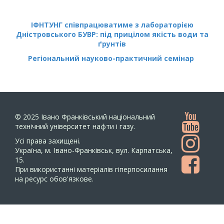
ІФНТУНГ співпрацюватиме з лабораторією
Дністровського БУВР: під прицілом якість води та
ґрунтів
Регіональний науково-практичний семінар
© 2025
Івано Франківський національний
технічний університет нафти і газу.
Усi права захищенi.
Україна, м. Івано-Франківськ, вул. Карпатська,
15.
При використанні матеріалів гіперпосилання
на ресурс обов'язкове.