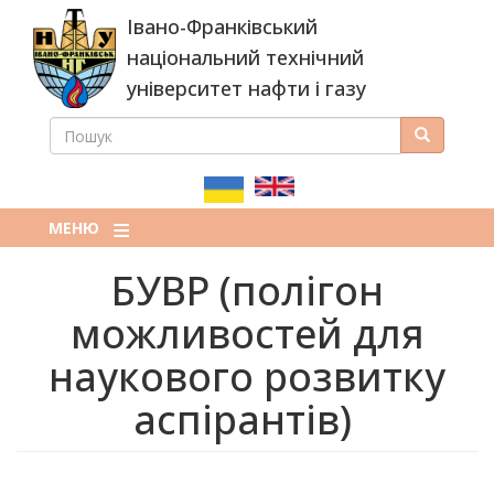
Перейти
Івано-Франківський
до
основного
національний технічний
вмісту
університет нафти і газу
ПОШУК
Пошук
ПОШУКОВА
ФОРМА
МЕНЮ
БУВР (полігон
можливостей для
наукового розвитку
аспірантів)