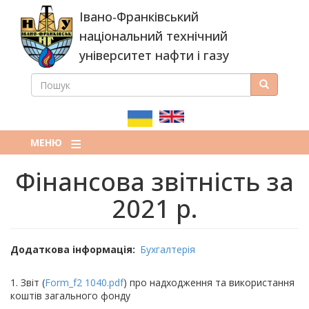
Перейти
Івано-Франківський
до
основного
національний технічний
вмісту
університет нафти і газу
ПОШУК
Пошук
ПОШУКОВА
ФОРМА
МЕНЮ
Фінансова звітність за
2021 р.
Додаткова інформація
Бухгалтерія
1. Звіт (
Form_f2 1040.pdf
) про надходження та використання
коштів загального фонду