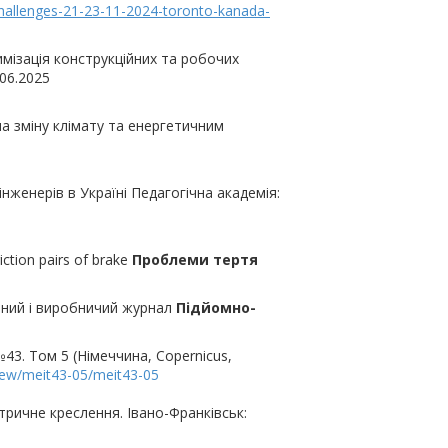
challenges-21-23-11-2024-toronto-kanada-
мізація конструкційних та робочих
.06.2025
на зміну клімату та енергетичним
женерів в Україні Педагогічна академія:
iction pairs of brake
Проблеми тертя
чний і виробничий журнал
Підйомно-
43. Том 5 (Німеччина, Copernicus,
iew/meit43-05/meit43-05
етричне креслення. Івано-Франківськ: