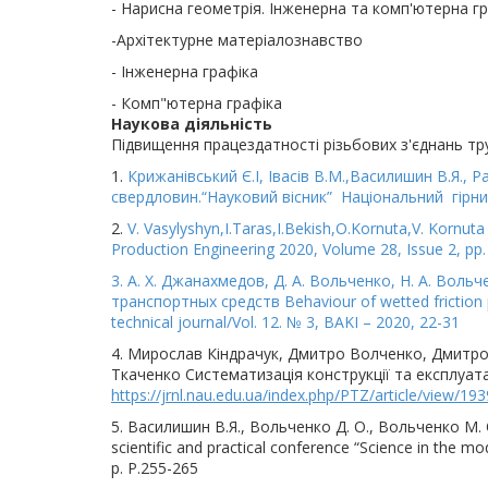
- Нарисна геометрія. Інженерна та комп'ютерна г
-Архітектурне матеріалознавство
- Інженерна графіка
- Комп"ютерна графіка
Наукова діяльність
Підвищення працездатності різьбових з'єднань т
1.
Крижанівський Є.І, Івасів В.М.,Василишин В.Я.,
свердловин.“Науковий вісник” Національний гірн
2.
V. Vasylyshyn,I.Taras,I.Bekish,O.Kornuta,V. Korn
Production Engineering 2020, Volume 28, Issue 2, pp
3. А. Х. Джанахмедов, Д. А. Вольченко, Н. А. Во
транспортных средств Behaviour of wetted friction p
technical journal/Vol. 12. № 3, BAKI – 2020, 22-31
4. Мирослав Кіндрачук, Дмитро Волченко, Дмитро
Ткаченко Систематизація конструкції та експлуат
https://jrnl.nau.edu.ua/index.php/PTZ/article/view/19
5. Василишин В.Я., Вольченко Д. О., Вольченко М. 
scientific and practical conference “Science in the 
p. P.255-265