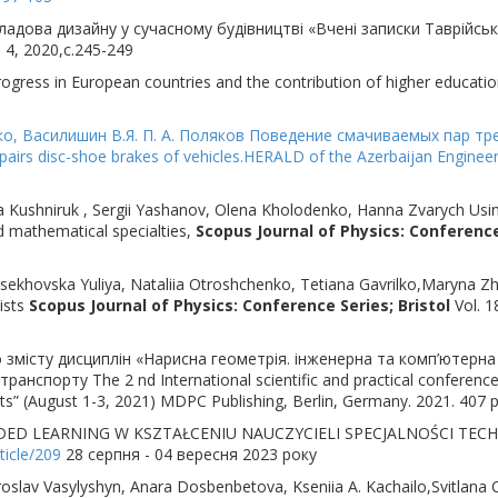
ладова дизайну у сучасному будівництві «Вчені записки Таврійсько
 4, 2020,с.245-249
rogress in European countries and the contribution of higher education
енко, Василишин В.Я. П. А. Поляков Поведение смачиваемых пар 
airs disc-shoe brakes of vehicles.HERALD of the Azerbaijan Engineer
tlana Kushniruk , Sergii Yashanov, Olena Kholodenko, Hanna Zvarych U
d mathematical specialties,
Scopus Journal of Physics: Conference 
tsekhovska Yuliya, Nataliia Otroshchenko, Tetiana Gavrilko,Maryna Z
ists
Scopus Journal of Physics: Conference Series; Bristol
Vol. 1
 змісту дисциплін «Нарисна геометрія. інженерна та комп’ютерн
спорту The 2 nd International scientific and practical conference 
” (August 1-3, 2021) MDPC Publishing, Berlin, Germany. 2021. 407 p
DED LEARNING W KSZTAŁCENIU NAUCZYCIELI SPECJALNOŚCI TECH
ticle/209
28 серпня - 04 вересня 2023 року
roslav Vasylyshyn, Anara Dosbenbetova, Kseniia A. Kachailo,Svitlana