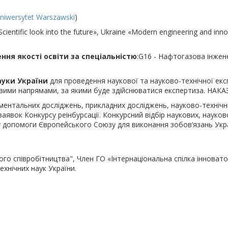
niwersytet Warszawski
)
entific look into the future», Ukraine «Modern engineering and inn
ння якості освіти за спеціальністю
:G16 - Нафтогазова інжен
ауки України
для проведення наукової та науково-технічної експ
ковими напрямами, за якими буде здійснюватися експертиза. НАКА
ентальних досліджень, прикладних досліджень, науково-технічн
аявок Конкурсу реінбурсації. Конкурсний відбір наукових, науково
у допомоги Європейського Союзу для виконання зобов’язань Укр
го співробітництва", Член ГО «Інтернаціональна спілка інновато
ехнічних наук України.