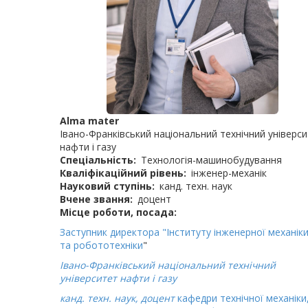
Alma mater
Івано-Франківський національний технічний універс
нафти і газу
Спеціальність
Технологія-машинобудування
Кваліфікаційний рівень
інженер-механік
Науковий ступінь
канд. техн. наук
Вчене звання
доцент
Місце роботи, посада
Заступник директора "Інституту інженерної механік
та робототехніки
"
Івано-Франківський національний технічний
університет нафти і газу
канд. техн. наук, доцент
кафедри технічної механіки