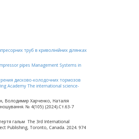
мпресорних труб в криволінійних ділянках
 compressor pipes Management Systems in
р трения дисково-колодочних тормозов
ing Academy The international science-
н, Володимир Харченко, Наталія
ошування. № 4(105) (2024).Ст.63-7
ертя гальм The 3rd International
fect Publishing, Toronto, Canada. 2024. 974