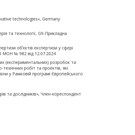
ovative technologies», Germany
ерія та технології, G9-Прикладна
ертизи обʼєктів експертизи у сфері
З МОН № 982 від 12.07.2024
их (експериментальних) розробок та
-технічних робіт та проектів, які
аїни у Рамковій програмі Європейського
рів та дослідників», Член-кореспондент