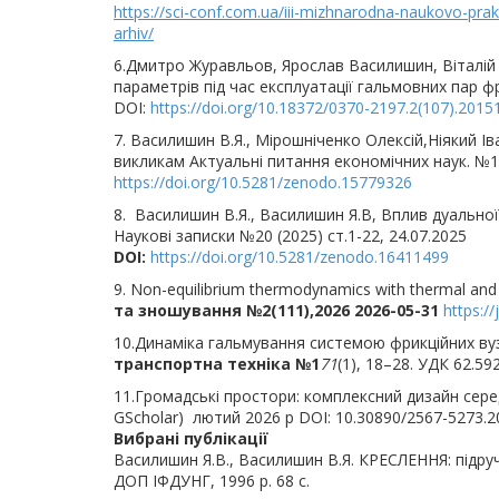
https://sci-conf.com.ua/iii-mizhnarodna-naukovo-pra
arhiv/
6.Дмитро Журавльов, Ярослав Василишин, Віталій
параметрів під час експлуатації гальмовних пар фр
DOI:
https://doi.org/10.18372/0370-2197.2(107).2015
7. Василишин В.Я., Мірошніченко Олексій,Ніякий І
викликам Актуальні питання економічних наук. №12
https://doi.org/10.5281/zenodo.15779326
8. Василишин В.Я., Василишин Я.В, Вплив дуальної
Наукові записки №20 (2025) ст.1-22, 24.07.2025
DOI:
https://doi.org/10.5281/zenodo.16411499
9. Non-equilibrium thermodynamics with thermal and fl
та зношування №2(111),2026 2026-05-31
https:/
10.Динаміка гальмування системою фрикційних ву
транспортна техніка №1
71
(1), 18–28. УДК 62.59
11.Громадські простори: комплексний дизайн серед
GScholar) лютий 2026 р DOI: 10.30890/2567-5273.
Вибрані публікації
Василишин Я.В., Василишин В.Я. КРЕСЛЕННЯ: підручн
ДОП ІФДУНГ, 1996 р. 68 с.