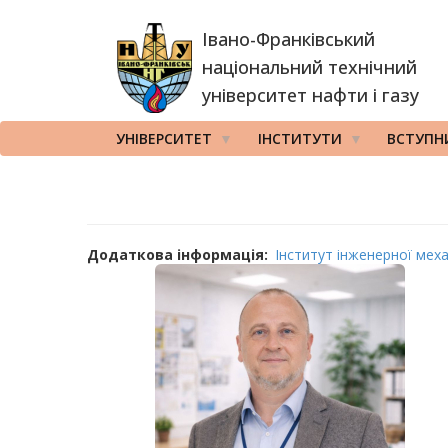
Перейти
Івано-Франківський
до
основного
національний технічний
вмісту
університет нафти і газу
УНІВЕРСИТЕТ
ІНСТИТУТИ
ВСТУПН
Додаткова інформація
Інститут інженерної мех