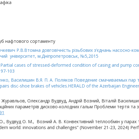
рафіка
руб нафтового сортаменту
 Рачкевич Р.В.Втомна довговічність різьбових з’єднань насосно-ко
ичий університет, м.Дніпропетровськ, №5,2015
uta Partial cases of stressed-deformed condition of casing and pump
. 97-103
льченко, Василишин В.Я. П. А. Поляков Поведение смачиваемых па
airs disc-shoe brakes of vehicles.HERALD of the Azerbaijan Engineer
 Журавльов, Олександр Вудвуд, Андрій Возний, Віталій Василиши
аційних параметрів дисково-колодних гальм Проблеми тертя та зн
391
О., Вудвуд О. М., Возний А. В. Конвективний теплообмін у парах т
modern world: innovations and challenges” (November 21-23, 2024) Per