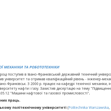
Ї МЕХАНІКИ ТА РОБОТОТЕХНІКИ
 році поступив в Івано-Франківський державний технічний універси
в університет та отримав кваліфікаційний рівень - інженер-механі
ано-Франківськ. З 2000 р. працює на кафедрі технічної механіки, 
верситету нафти і газу. Захистив дисертацію на тему "Підвищенн
.05.12 "Машини нафтової та газової промисловості"
.
чних праць.
кому політехнічному університеті
(
Politechnika Warszawska
,