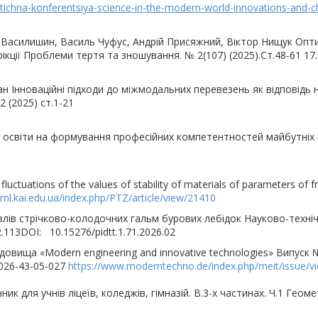
ktichna-konferentsiya-science-in-the-modern-world-innovations-and-
 Василишин, Василь Чуфус, Андрій Присяжний, Віктор Нищук Опти
ікції Проблеми тертя та зношування. № 2(107) (2025).Ст.48-61 17
1
ван Інноваційні підходи до міжмодальних перевезень як відповідь 
 (2025) ст.1-21
 освіти на формування професійних компетентностей майбутніх ін
uctuations of the values of stability of materials of parameters of fr
/jrnl.kai.edu.ua/index.php/PTZ/article/view/21410
злів стрічково-колодочних гальм бурових лебідок Науково-техні
2.113DOI: 10.15276/pidtt.1.71.2026.02
овища «Modern engineering and innovative technologies» Випуск №
2026-43-05-027
https://www.moderntechno.de/index.php/meit/issue/v
ик для учнів ліцеїв, коледжів, гімназій. В.3-х частинах. Ч.1 Геом