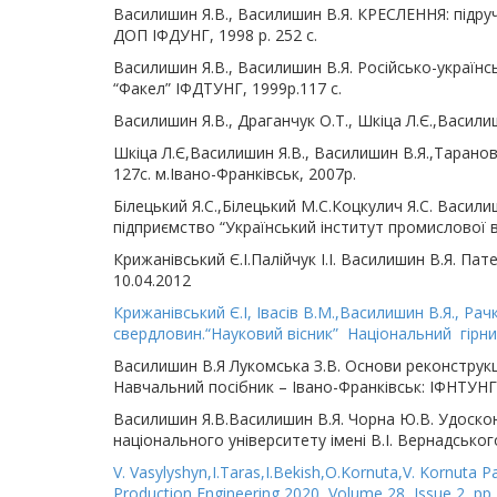
Василишин Я.В., Василишин В.Я. КРЕСЛЕННЯ: підручн
ДОП ІФДУНГ, 1998 р. 252 с.
Василишин Я.В., Василишин В.Я. Російсько-українс
“Факел” ІФДТУНГ, 1999р.117 с.
Василишин Я.В., Драганчук О.Т., Шкіца Л.Є.,Васили
Шкіца Л.Є,Василишин Я.В., Василишин В.Я.,Таранов
127с. м.Івано-Франківськ, 2007р.
Білецький Я.С.,Білецький М.С.Коцкулич Я.С. Васи
підприємство “Український інститут промислової 
Крижанівський Є.І.Палійчук І.І. Василишин В.Я. П
10.04.2012
Крижанівський Є.І, Івасів В.М.,Василишин В.Я., Ра
свердловин.“Науковий вісник” Національний гірн
Василишин В.Я Лукомська З.В. Основи реконструкці
Навчальний посібник – Івано-Франківськ: ІФНТУНГ
Василишин Я.В.Василишин В.Я. Чорна Ю.В. Удоско
національного університету імені В.І. Вернадського
V. Vasylyshyn,I.Taras,I.Bekish,O.Kornuta,V. Kornuta
Production Engineering 2020, Volume 28, Issue 2, pp