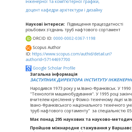
інженерної та комп'ютерної графіки,
доцент кафедри архітектури і дизайну
Наукові інтереси
Підвищення працездатності
різьбових з'єднань труб нафтового сортамент
ORCID ID:
0000-0002-0367-1198
Scopus Author
ID:
https://www.scopus.com/authid/detail.uri?
authorId=57144697700
Google Scholar Profile
Загальна інформація
ЗАСТУПНИК ДИРЕКТОРА ІНСТИТУТУ ІНЖЕНЕРНО
Народився 1973 року у м.Івано-Франківськ. У 1990
"Технологія машинобудування". У 1995 році закінчи
вчителем креслення у Фізико-технічному ліцеї м.Ів
Івано-Франківського національного технічного уні
труб нафтового сортаменту" за спеціальністю 05
Має понад 295 наукових та науково-методи
Пройшов міжнародне стажування у Варшавсь