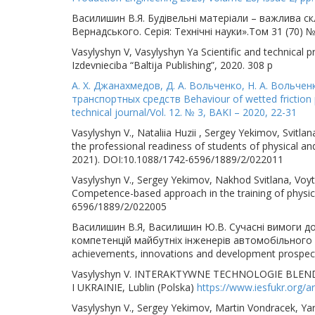
Василишин В.Я. Будівельні матеріали – важлива ск
Вернадського. Серія: Технічні науки».Том 31 (70) №
Vasylyshyn V, Vasylyshyn Ya Scientific and technical p
Izdevnieciba “Baltija Publishing”, 2020. 308 p
А. Х. Джанахмедов, Д. А. Вольченко, Н. А. Вольч
транспортных средств Behaviour of wetted friction p
technical journal/Vol. 12. № 3, BAKI – 2020, 22-31
Vasylyshyn V., Nataliia Huzii , Sergey Yekimov, Svi
the professional readiness of students of physical an
2021). DOI:10.1088/1742-6596/1889/2/022011
Vasylyshyn V., Sergey Yekimov, Nakhod Svitlana, Voy
Competence-based approach in the training of physic
6596/1889/2/022005
Василишин В.Я, Василишин Ю.В. Сучасні вимоги до
компетенцій майбутніх інженерів автомобільного тран
achievements, innovations and development prospects
Vasylyshyn V. INTERAKTYWNE TECHNOLOGIE BLEN
I UKRAINIE, Lublin (Polska)
https://www.iesfukr.org/ar
Vаsylyshyn V., Sergey Yekimov, Martin Vondracek, Ya