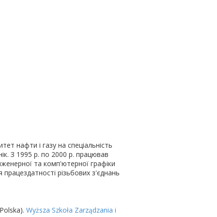
тет нафти і газу на спеціальність
к. З 1995 р. по 2000 р. працював
інженерної та комп'ютерної графіки
я працездатності різьбових з'єднань
 Polska).
Wyższa Szkoła Zarządzania i