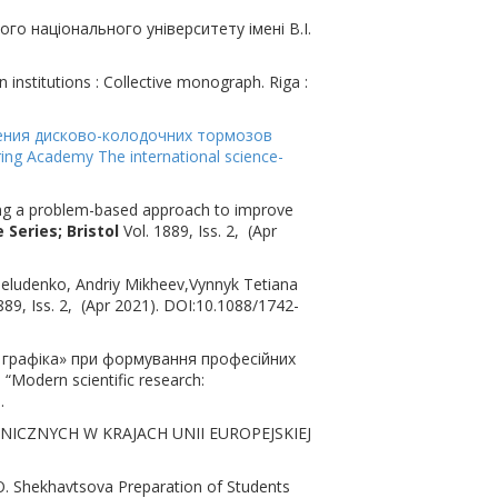
го національного університету імені В.І.
 institutions : Collective monograph. Riga :
трения дисково-колодочних тормозов
ing Academy The international science-
sing a problem-based approach to improve
Series; Bristol
Vol. 1889, Iss. 2, (Apr
heludenko, Andriy Mikheev,Vynnyk Tetiana
889, Iss. 2, (Apr 2021). DOI:10.1088/1742-
а графіка» при формування професійних
“Modern scientific research:
.
NICZNYCH W KRAJACH UNII EUROPEJSKIEJ
 O. Shekhavtsova Preparation of Students