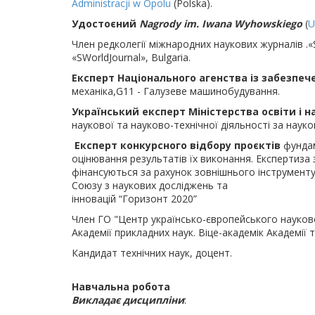
Administracji w Opolu
(Polska).
Удостоєний
Nagrody im. Iwana Wyhowskiego
(
U
Член редколегії міжнародних наукових журналів .«Sci
«SWorldJournal», Bulgaria.
Експерт Національного агенства із забезпече
механіка,G11 - Галузеве машинобудування.
Український експерт Міністерства освіти і н
наукової та науково-технічної діяльності за нау
Експерт конкурсного відбору проєктів
фундам
оцінювання результатів їх виконання. Експертиза з
фінансуються за рахунок зовнішнього інструмент
Союзу з наукових досліджень та
інновацій “Горизонт 2020”
Член ГО "Центр українсько-європейського науково
Академії прикладних наук. Віце-академік Академії т
Кандидат технічних наук, доцент.
Навчальна робота
Викладає дисципліни
: