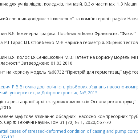
ик для учнів ліцеїв, коледжів, гімназій. В.3-х частинах. Ч.3 Маш
ький словник-довідник з інженерної та комп’ютерної графіки.Навч
шин В.Я. Інженерна графіка. Посібник м.Івано-Франківськ, “Факел”
а Р.І Тарас І.П. Стовбенко М.Є Нарисна геометрія. Збірник тесто
лишин В.Я. Колос І.Я.Сенюшкович М.В.Патент на корисну модель М
власності” Затверджено 01.03.2010
атент на корисну модель №68732 “Пристрій для герметизації муфто
чкевич Р.В.Втомна довговічність різьбових з’єднань насосно-комп
ичий університет, м.Дніпропетровськ, №5,2015
ї та реставрації архітектурних комплексів Основи реконструкції т
,2016
налене муфтове з’єднання обсадних і насосно-компресорних труб
. Серія: Технічні науки».Том 31 (70) № 1, 2020,с.67-70
 Partial cases of stressed-deformed condition of casing and pump c
. 97-103