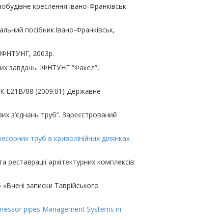
инобудівне креслення.Івано-Франківськ:
альний посібник.Івано-Франківськ,
 ІФНТУНГ, 2003р.
вих завдань. ІФНТУНГ ”Факел”,
ПК Е21В/08 (2009.01) Державне
вих з’єднань труб”. Зареєстрований
ресорних труб в криволінійних ділянках
а реставрації архітектурних комплексів:
 «Вчені записки Таврійського
ompressor pipes Management Systems in