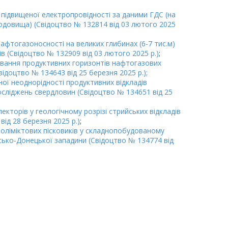
в підвищеної електропровідності за даними ГДС (на
родовища) (Свідоцтво № 132814 від 03 лютого 2025
афтогазоносності на великих глибинах (6-7 тис.м)
в (Свідоцтво № 132909 від 03 лютого 2025 р.)
;
онування продуктивних горизонтів нафтогазових
доцтво № 134643 від 25 березня 2025 р.);
ьної неоднорідності продуктивних відкладів
сліджень свердловин (Свідоцтво № 134651 від 25
лекторів у геологічному розрізі стрийських відкладів
ід 28 березня 2025 р.)
;
 поліміктових пісковиків у складнопобудованому
сько-Донецької западини (Свідоцтво № 134774 від