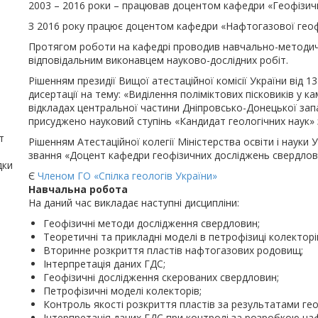
2003 – 2016 роки – працював доцентом кафедри «Геофізич
З 2016 року працює доцентом кафедри «Нафтогазової геоф
Протягом роботи на кафедрі проводив навчально-методичну
відповідальним виконавцем науково-дослідних робіт.
Рішенням президії Вищої атестаційної комісії України від 1
дисертації на тему: «Виділення поліміктових пісковиків у 
відкладах центральної частини Дніпровсько-Донецької зап
присуджено науковий ступінь «Кандидат геологічних наук» 
т
Рішенням Атестаційної колегії Міністерства освіти і науки
звання «Доцент кафедри геофізичних досліджень свердлов
дки
Є
Членом ГО «Спілка геологів України»
Навчальна робота
На даний час викладає наступні дисципліни:
Геофізичні методи дослідження свердловин;
Теоретичні та прикладні моделі в петрофізиці колекторі
Вторинне розкриття пластів нафтогазових родовищ;
Інтерпретація даних ГДС;
Геофізичні дослідження скерованих свердловин;
Петрофізичні моделі колекторів;
Контроль якості розкриття пластів за результатами ге
Інтерпретація даних ГДС при контролі за розробкою на