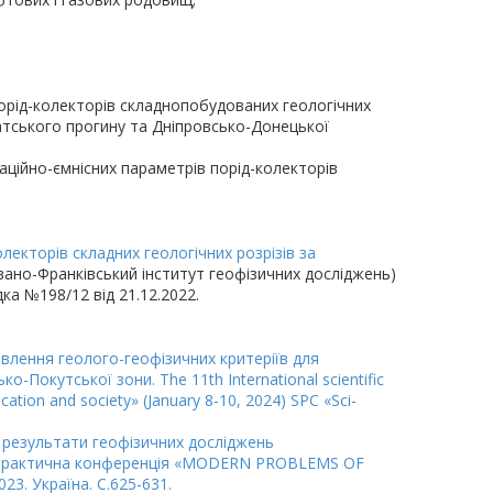
порід-колекторів складнопобудованих геологічних
тського прогину та Дніпровсько-Донецької
ційно-ємнісних параметрів порід-колекторів
лекторів складних геологічних розрізів за
вано-Франківський інститут геофізичних досліджень)
дка №198/12 від 21.12.2022.
новлення геолого-геофізичних критеріїв для
о-Покутської зони. The 11th International scientific
ation and society» (January 8-10, 2024) SPC «Sci-
а результати геофізичних досліджень
о-практична конференція «MODERN PROBLEMS OF
23. Україна. С.625-631.