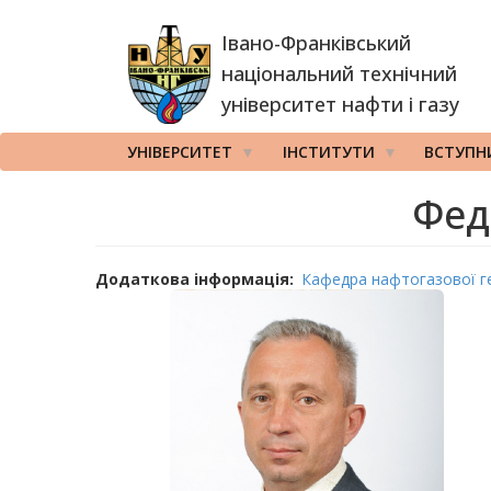
Перейти
Івано-Франківський
до
основного
національний технічний
вмісту
університет нафти і газу
УНІВЕРСИТЕТ
ІНСТИТУТИ
ВСТУПН
Фед
Додаткова інформація
Кафедра нафтогазової г