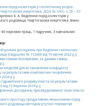
лення порід-колекторів у геологічному розрізі
афтогазова енергетика. 2024. № 1(41). С.29 – 37.
арпенко Б. А. Виділення порід-колекторів у
ського родовища. Нафтогазова енергетика. Івано-
 60 наукових праць, 1 підручник, 3 навчальних
ір:
ейтронних досліджень при Виділенні газоносних
ща (Свідоцтво № 112666 від 19 квітня 2022 р.)
;
ліміктовими пісковиками, за даними гамма-
р.)
;
чних моделей для встановлення коефіцієнту
у за результатами комплексних геофізичних
 2024 р.)
;
я гідравлічного розриву пласта за результатами
 від 12 березня 2024 р.)
;
офізичних досліджень присвердловинної зони пласта
рового простору продуктивних низькоомних порід
атного родовища методом ртутної порометрії