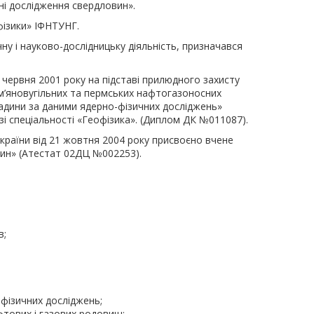
ні дослідження свердловин».
ізики» ІФНТУНГ.
 і науково-дослідницьку діяльність, призначався
3 червня 2001 року на підставі прилюдного захисту
кам’яновугільних та пермських нафтогазоносних
адини за даними ядерно-фізичних досліджень»
зі спеціальності «Геофізика». (Диплом ДК №011087).
 України від 21 жовтня 2004 року присвоєно вчене
ин» (Атестат 02ДЦ №002253).
в;
офізичних досліджень;
фтових і газових родовищ;