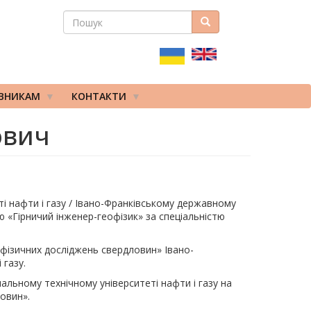
ПОШУК
Пошук
ПОШУКОВА
ФОРМА
ІВНИКАМ
КОНТАКТИ
ович
ті нафти і газу / Івано-Франківському державному
ію «Гірничий інженер-геофізик» за спеціальністю
офізичних досліджень свердловин» Івано-
 газу.
альному технічному університеті нафти і газу на
овин».