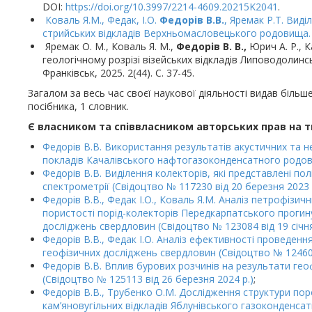
DOI:
https://doi.org/10.3997/2214-4609.20215K2041
.
Коваль Я.М., Федак, І.О.
Федорів В.В.
, Яремак Р.Т. Виді
стрийських відкладів Верхньомасловецького родовища. Н
Яремак О. М., Коваль Я. М.,
Федорів В. В.,
Юрич А. Р., К
геологічному розрізі візейських відкладів Липоводолин
Франківськ, 2025. 2(44). С. 37-45.
Загалом за весь час своєї наукової діяльності видав більше
посібника, 1 словник.
Є власником та співвласником авторських прав на тв
Федорів В.В. Використання результатів акустичних та н
покладів Качалівського нафтогазоконденсатного родови
Федорів В.В. Виділення колекторів, які представлені по
спектрометрії (Свідоцтво № 117230 від 20 березня 2023 
Федорів В.В., Федак І.О., Коваль Я.М. Аналіз петрофізи
пористості порід-колекторів Передкарпатського прогин
досліджень свердловин (Свідоцтво № 123084 від 19 січня
Федорів В.В., Федак І.О. Аналіз ефективності проведенн
геофізичних досліджень свердловин (Свідоцтво № 124602
Федорів В.В. Вплив бурових розчинів на результати ге
(Свідоцтво № 125113 від 26 березня 2024 р.)
;
Федорів В.В., Трубенко О.М. Дослідження структури по
кам’яновугільних відкладів Яблунівського газоконденс