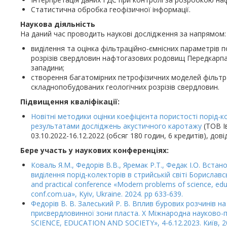
Статистична обробка геофізичної інформації.
Наукова діяльність
На даний час проводить наукові дослідження за напрямом:
виділення та оцінка фільтраційно-ємнісних параметрів 
розрізів свердловин нафтогазових родовищ Передкарпа
западини;
створення багатомірних петрофізичних моделей фільтра
складнопобудованих геологічних розрізів свердловин.
Підвищення кваліфікації:
Новітні методики оцінки коефіцієнта пористості порід-ко
результатами досліджень акустичного каротажу
(ТОВ І
03.10.2022-16.12.2022 (обсяг 180 годин, 6 кредитів), дові
Бере участь у наукових конференціях:
Коваль Я.М., Федорів В.В., Яремак Р.Т., Федак І.О. Вста
виділення порід-колекторів в стрийській світі Бориславськ
and practical conference «Modern problems of science, educ
conf.com.ua», Kyiv, Ukraine. 2024. pр 633-639.
Федорів В. В. Залеський Р. В. Вплив бурових розчинів н
присвердловинної зони пласта. X Міжнародна науков
SCIENCE, EDUCATION AND SOCIETY», 4-6.12.2023. Київ, 20