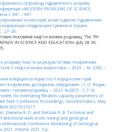
геофізичного супроводу гідравлічного розриву
 конференція «MODERN PROBLEMS OF SCIENCE,
їна С.441 – 447.
опроникних колекторів за методикою гідравлічних
конференція «Надрокористування в Україні.
С. 27–28.
ктових пісковиків нафтогазових родовищ. The 7th
AL TRENDS IN SCIENCE AND EDUCATION» (July 28-30,
85.
ого розриву пласта за результатами геофізичних
 Усков // Нафтогазова енергетика. – 2023. – № 1(39). –
ення коефіцієнта пористості порід-колекторів
 геофізичних досліджень свердловин. / І. О. Федак,
ових і газових родовищ. – 2023. №2(87) - С.7-16.
models for estimating filtration-capacity parameters of
ate field. Conference Proceedings, Geoinformatics, May
4-4609.20215521017
.
 M., Deineha R. O. and Stetsiuk R. B. Technical and
f directional wells in the mining and geological
h International Conference Monitoring of Geological
v 2021. Volume 2021. 5 p.