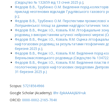
(Свідоцтво № 132659 від 13 січня 2025 р.)
;
Федорів В.В., Трубенко О.М. Виділення порід-колекторі
прикладі неогенових відкладів Гуцулівського газового 
р.)
;
Федорів В.В., Трубенко О.М. Перспективи промислової н
Лопушнянської площі за даними надгідростатичних тискі
Федорів В.В., Федак І.О., Коваль Я.М. Літофаціальне з
родовищ з використанням штучної нейронної мережі (Сві
Федорів В.В., Федак І.О., Коваль Я.М. Оцінка літофаціал
нафтогазових родовищ за результатами геофізичних до
березня 2025 р.)
;
Федорів В.В., Федак І.О., Коваль Я.М. Виділення порід-ко
Верхньомасловецького родовища (Свідоцтво № 134722 в
Федорів В.В., Федак І.О., Коваль Я.М. Виділення пластів
геологічному розрізі нафтогазових свердловин Дніпров
31 березня 2025 р.)
Scopus:
57218564966
Google Scholar (Academy):
8hr-EpkAAAAJ&hl=uk
ORCID:
0000-0002-2165-704X