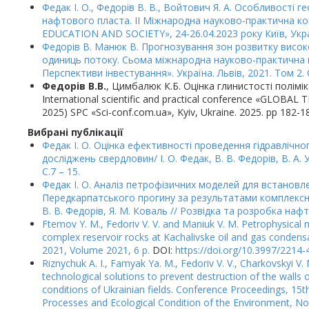
Федак І. О., Федорів В. В., Войтович Я. А. Особливості 
нафтового пласта. II Міжнародна науково-практична
EDUCATION AND SOCIETY», 24-26.04.2023 року Київ, Укра
Федорів В. Манюк В. Прогнозування зон розвитку висок
одиниць потоку. Сьома міжнародна науково-практична 
Перспективи інвестування». Україна. Львів, 2021. Том 2. 
Федорів В.В.
, Цимбалюк К.Б. Оцінка глинистості полімі
International scientific and practical conference «GLOB
2025) SPC «Sci-conf.com.ua», Kyiv, Ukraine. 2025. pр 182-1
Вибрані публікації
Федак І. О. Оцінка ефективності проведення гідравлічн
досліджень свердловин/ І. О. Федак, В. В. Федорів, В. А.
С.7 – 15.
Федак І. О. Аналіз петрофізичних моделей для встановл
Передкарпатського прогину за результатами комплексних
В. В. Федорів, Я. М. Коваль // Розвідка та розробка нафт
Ftemov Y. M., Fedoriv V. V. and Maniuk V. M. Petrophysical 
complex reservoir rocks at Kachalivske oil and gas condens
2021, Volume 2021, 6 p.
DOI:
https://doi.org/10.3997/221
Riznychuk A. I., Famyak Ya. M., Fedoriv V. V., Charkovskyi V.
technological solutions to prevent destruction of the walls o
conditions of Ukrainian fields. Conference Proceedings, 15t
Processes and Ecological Condition of the Environment, No