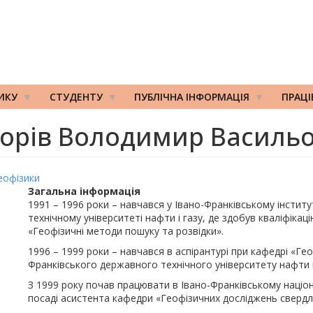
ИКУ
СТУДЕНТУ
ПУБЛІЧНА ІНФОРМАЦІЯ
ПРАЦ
орів Володимир Василь
еофізики
Загальна інформація
1991 – 1996 роки – навчався у Івано-Франківському інститу
технічному університеті нафти і газу, де здобув кваліфікац
«Геофізичні методи пошуку та розвідки».
1996 – 1999 роки – навчався в аспірантурі при кафедрі «Ге
Франківського державного технічного університету нафти і
З 1999 року почав працювати в Івано-Франківському націон
посаді асистента кафедри «Геофізичних досліджень свердл