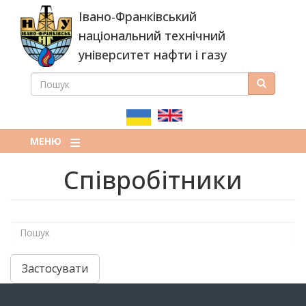
Перейти
Івано-Франківський
до
основного
національний технічний
вмісту
університет нафти і газу
ПОШУК
Пошук
ПОШУКОВА
ФОРМА
МЕНЮ
Співробітники
Застосувати