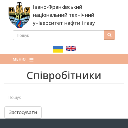
Перейти
Івано-Франківський
до
основного
національний технічний
вмісту
університет нафти і газу
ПОШУК
Пошук
ПОШУКОВА
ФОРМА
МЕНЮ
Співробітники
Застосувати