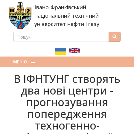
Перейти
Івано-Франківський
до
основного
національний технічний
вмісту
університет нафти і газу
ПОШУК
Пошук
ПОШУКОВА
ФОРМА
МЕНЮ
В ІФНТУНГ створять
два нові центри -
прогнозування
попередження
техногенно-