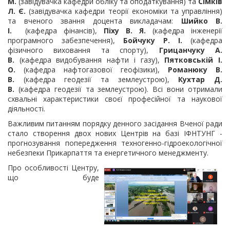
М.
(завідувачка кафедри обліку та оподаткування) та
Сімків
Л. Є.
(завідувачка кафедри теорії економіки та управління)
та вченого звання доцента викладачам:
Шийко В.
І.
(кафедра фінансів),
Піху В. Я.
(кафедра інженерії
програмного забезпечення),
Бойчуку Р. І.
(кафедра
фізичного виховання та спорту),
Грицанчуку А.
В.
(кафедра видобування нафти і газу),
Пятковській І.
О.
(кафедра нафтогазової геофізики),
Романюку В.
В.
(кафедра геодезії та землеустрою),
Кухтар Д.
В.
(кафедра геодезії та землеустрою). Всі вони отримали
схвальні характеристики своєї професійної та наукової
діяльності.
Важливим питанням порядку денного засідання Вченої ради
стало створення двох нових Центрів на базі ІФНТУНГ -
прогнозування попередження техногенно-гідроекологічної
небезпеки Прикарпаття та енергетичного менеджменту.
Про особливості Центру,
що буде