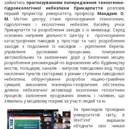
займатись
прогнозуванням попередження техногенно-
гідроекологічної небезпеки Прикарпаття
розповів
перший проректор університету, професор
Мандрик О.
М.
Метою центру стане прогнозування техногенних,
гідрологічних і екологічних небезпек басейну річок
Прикарпаття та розроблення заходів з їх мінімізації. Серед
основних напрямів діяльності Центру є: прогнозування
катастрофічних паводків у просторі та часі; розроблення
заходів з подолання їх наслідків – укріплення берегів,
управління русловими процесами, планування
автомобільних та залізничних доріг у безпечних місцях;
розроблення рекомендацій по відновленню або будівництву
мостів, польдерів, каналів – випусків паводкових вод; поділ
населених пунктів секторами з різним ступенем паводкової
небезпеки; обґрунтування розробок піщано-гравійних
сумішей; виконання інженерно-геофізичних обстежень
ділянок небезпечної активізації екзогенних геологічних
процесів; заліснення еродованих земель і галявин, що
з’явились у місцевому покриві за участі людей та ін.
За прикладом провідних
університетів світу, в
ІФНТУНГ вирішили
об’єднати свої чималі