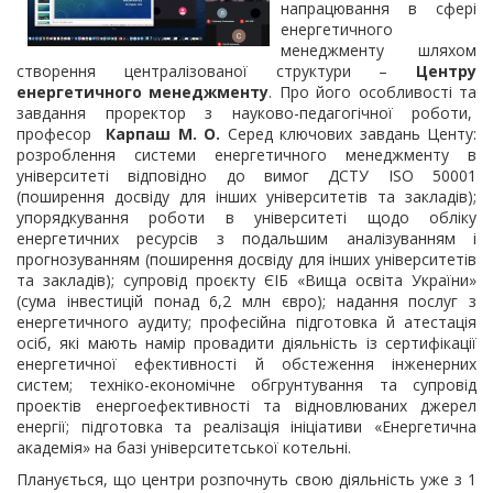
напрацювання в сфері
енергетичного
менеджменту шляхом
створення централізованої структури –
Центру
енергетичного менеджменту
. Про його особливості та
завдання проректор з науково-педагогічної роботи,
професор
Карпаш М. О.
Серед ключових завдань Центу:
розроблення системи енергетичного менеджменту в
університеті відповідно до вимог ДСТУ ISO 50001
(поширення досвіду для інших університетів та закладів);
упорядкування роботи в університеті щодо обліку
енергетичних ресурсів з подальшим аналізуванням і
прогнозуванням (поширення досвіду для інших університетів
та закладів); супровід проєкту ЄІБ «Вища освіта України»
(сума інвестицій понад 6,2 млн євро); надання послуг з
енергетичного аудиту; професійна підготовка й атестація
осіб, які мають намір провадити діяльність із сертифікації
енергетичної ефективності й обстеження інженерних
систем; техніко-економічне обгрунтування та супровід
проектів енергоефективності та відновлюваних джерел
енергії; підготовка та реалізація ініціативи «Енергетична
академія» на базі університетської котельні.
Планується, що центри розпочнуть свою діяльність уже з 1