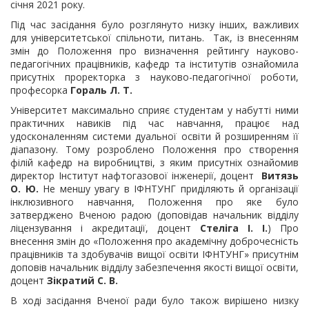
січня 2021 року.
Під час засідання було розглянуто низку інших, важливих
для університетської спільноти, питань. Так, із внесенням
змін до Положення про визначення рейтингу науково-
педагогічних працівників, кафедр та інститутів ознайомила
присутніх проректорка з науково-педагогічної роботи,
професорка
Гораль Л. Т.
Університет максимально сприяє студентам у набутті ними
практичних навиків під час навчання, працює над
удосконаленням системи дуальної освіти й розширенням її
діапазону. Тому розроблено Положення про створення
філій кафедр на виробництві, з яким присутніх ознайомив
директор Інститут нафтогазової інженерії, доцент
Витязь
О. Ю.
Не меншу увагу в ІФНТУНГ приділяють й організації
інклюзивного навчання, Положення про яке було
затверджено Вченою радою (доповідав начальник відділу
ліцензування і акредитації, доцент
Стеліга І. І.
) Про
внесення змін до «Положення про академічну доброчесність
працівників та здобувачів вищої освіти ІФНТУНГ» присутнім
доповів начальник відділу забезпечення якості вищої освіти,
доцент
Зікратий С. В.
В ході засідання Вченої ради було також вирішено низку