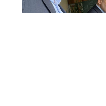
© 2025
Івано Франківський національний технічний
Усi права захищенi.
Україна, м. Івано-Франківськ, вул. Карпатська, 15.
При використанні матеріалів гіперпосилання на ре