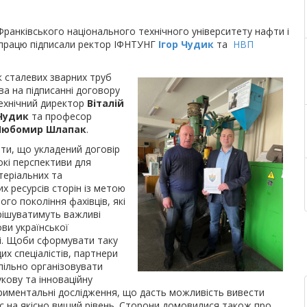
ранківського національного технічного університету нафти і
івпрацю підписали ректор ІФНТУНГ
Ігор Чудик
та
НВП
к сталевих зварних труб
тва на підписанні договору
ехнічний директор
Віталій
 Чудик
та професор
Любомир Шлапак
.
ти, що укладений договір
окі перспективи для
теріальних та
х ресурсів сторін із метою
го покоління фахівців, які
рішуватимуть важливі
ви української
і. Щоби сформувати таку
их спеціалістів, партнери
пільно організовувати
кову та інноваційну
риментальні дослідження, що дасть можливість вивести
ес на якісно вищий рівень. Сторони домовилися також про