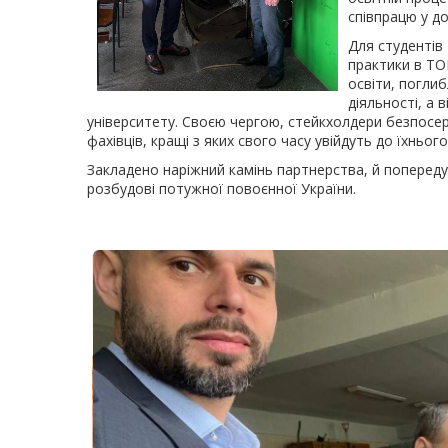
співпрацю у д
Для студентів
практики в ТО
освіти, поглиб
діяльності, а
університету. Своєю чергою, стейкхолдери безпосе
фахівців, кращі з яких свого часу увійдуть до їхньог
Закладено наріжний камінь партнерства, й попереду 
розбудові потужної повоєнної України.