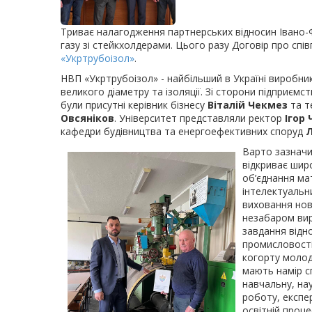
Триває налагодження партнерських відносин Івано-Ф
газу зі стейкхолдерами. Цього разу Договір про сп
«Укртрубоізол»
.
НВП «Укртрубоізол» - найбільший в Україні виробни
великого діаметру та ізоляції. Зі сторони підприємс
були присутні керівник бізнесу
Віталій Чекмез
та т
Овсяніков
. Університет представляли ректор
Ігор
кафедри будівництва та енергоефективних споруд
Варто зазначи
відкриває шир
об’єднання ма
інтелектуальни
виховання ново
незабаром ви
завдання відно
промисловост
когорту молод
мають намір с
навчальну, нау
роботу, експе
освітній проц