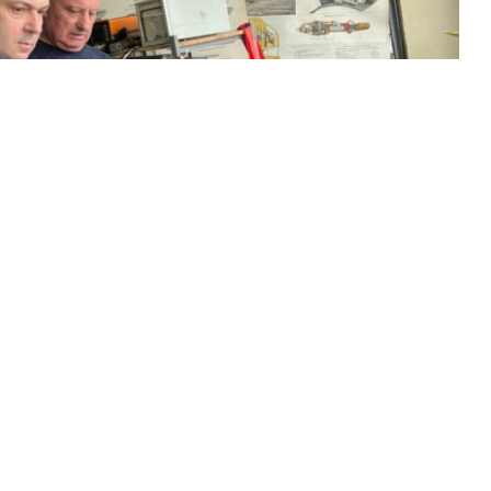
 університет нафти і газу.
сурс обов'язкове.