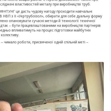
осліджені властивостей металу при виробництві труб.
 ІФНТУНГ це дасть чудову нагоду проходити навчальні
В НВП з ІІ «Укртрубоізол», обирати для себе дуальну форму
лено опановувати сучасні методи й технології технічної
 відтак – бути працевлаштованими на виробництві партнерів
редньо впливатимуть на процес підготовки майбутніх
о колективу.
– чимало роботи, присвяченої одній спільній меті –